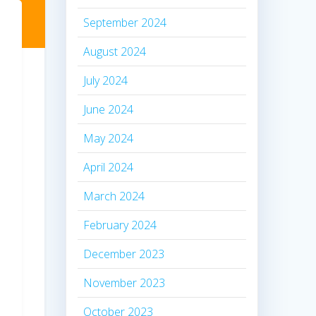
September 2024
August 2024
July 2024
June 2024
May 2024
April 2024
March 2024
February 2024
December 2023
November 2023
October 2023