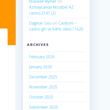
Maxwell Wymer
on
Azrbaycanda Mostbet AZ
casino.2147 (2)
Dagmar Gou
on
Casibom –
casino giri ve bahis sitesi.11626
ARCHIVES
February 2026
January 2026
December 2025
November 2025
October 2025
September 2025