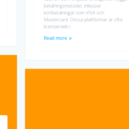
betalningsmetoder, inklusive
kortbetalningar som VISA och
Mastercard. Dessa plattformar är ofta
licensierade i…
Read more