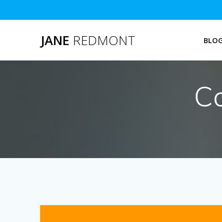
JANE
REDMONT
BLO
C