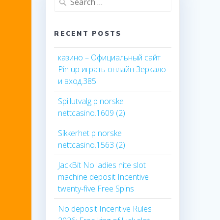
for:
RECENT POSTS
казино – Официальный сайт
Pin up играть онлайн Зеркало
и вход.385
Spillutvalg p norske
nettcasino.1609 (2)
Sikkerhet p norske
nettcasino.1563 (2)
JackBit No ladies nite slot
machine deposit Incentive
twenty-five Free Spins
No deposit Incentive Rules