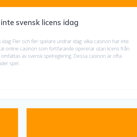
inte svensk licens idag
 idag Fler och fler spelare undrar idag: vilka casinon har inte
antal online casinon som fortfarande opererar utan licens från
omfattas av svensk spelreglering. Dessa casinon är ofta
juder spel…