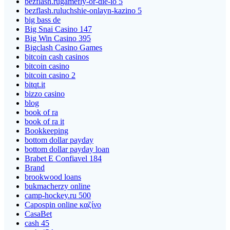
bezflash.rugamefly-or-die-io 5
bezflash.ruluchshie-onlayn-kazino 5
big bass de
Big Snai Casino 147
Big Win Casino 395
Bigclash Casino Games
bitcoin cash casinos
bitcoin casino
bitcoin casino 2
bitqt.it
bizzo casino
blog
book of ra
book of ra it
Bookkeeping
bottom dollar payday
bottom dollar payday loan
Brabet E Confiavel 184
Brand
brookwood loans
bukmacherzy online
camp-hockey.ru 500
Capospin online καζίνο
CasaBet
cash 45