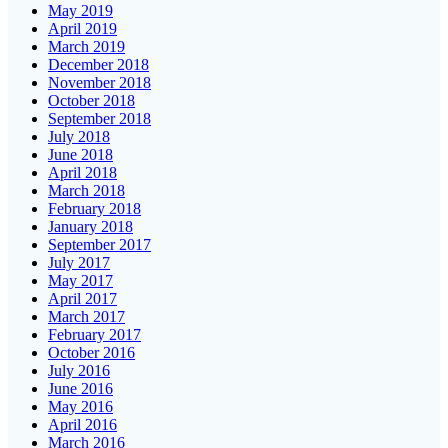
May 2019
April 2019
March 2019
December 2018
November 2018
October 2018
September 2018
July 2018
June 2018
April 2018
March 2018
February 2018
January 2018
September 2017
July 2017
May 2017
April 2017
March 2017
February 2017
October 2016
July 2016
June 2016
May 2016
April 2016
March 2016