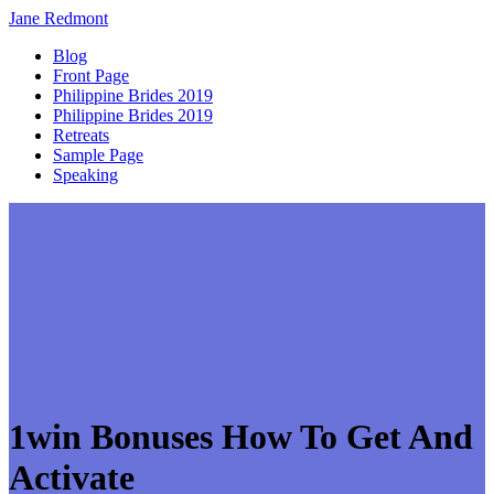
Jane
Redmont
Blog
Front Page
Philippine Brides 2019
Philippine Brides 2019
Retreats
Sample Page
Speaking
1win Bonuses How To Get And
Activate