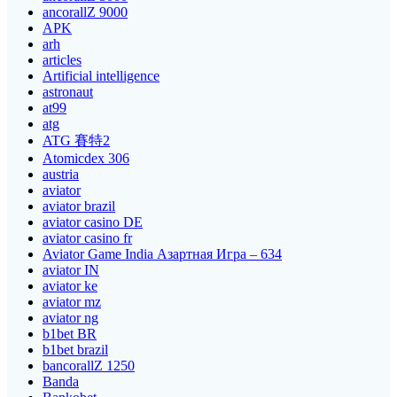
ancorallZ 9000
APK
arh
articles
Artificial intelligence
astronaut
at99
atg
ATG 賽特2
Atomicdex 306
austria
aviator
aviator brazil
aviator casino DE
aviator casino fr
Aviator Game India Азартная Игра – 634
aviator IN
aviator ke
aviator mz
aviator ng
b1bet BR
b1bet brazil
bancorallZ 1250
Banda