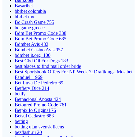
Bankobet
Basaribet
bbrbet colombia
bbrbet mx
Bc Crash Game 755
bc game greece
Bdm Bet Promo Code 338
Bdm Bet Promo Code 685
Bdmbet Avis 482
Bdmbet Casino Avis 957
bdmbet-it.org_100
Best Cbd Oil For Dogs 183
best places to find mail order bride
Best Sportsbook Offers For Nfl Week 7: Draftkings, Mostbet,
Fanduel – 969
Bet Luva De Pedreiro 69
Betfiery Dice 214
betify
Betnacional Aposta 424
Betonred Promo Code 761
Betpix Io Original 76
Betsul Cadastro 683
betting
betting utan svensk licens
bezflash.ru 20