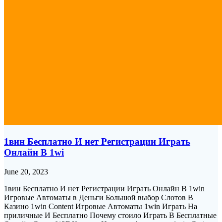
1вин Бесплатно И нет Регистрации Играть
Онлайн В 1wi
June 20, 2023
1вин Бесплатно И нет Регистрации Играть Онлайн В 1win
Игровые Автоматы в Деньги Большой выбор Слотов В
Казино 1win Content Игровые Автоматы 1win Играть На
приличные И Бесплатно Почему стоило Играть В Бесплатные