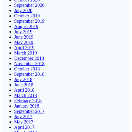
September 2020
July 2020
October 2019
September 2019
August 2019
July 2019
June 2019
May 2019
April 2019
March 2019
December 2018
November 2018
October 2018
September 2018
July 2018
June 2018
April 2018
March 2018
February 2018
January 2018
September 2017
July 2017
May 2017
April 2017