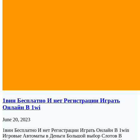
1вин Бесплатно И нет Регистрации Играть
Онлайн В 1wi
June 20, 2023
1вин Бесплатно И нет Регистрации Играть Онлайн В 1win
Игровые Автоматы в Деньги Большой выбор Слотов В