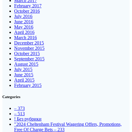
March 2017
February 2017
October 2016
July 2016
June 2016
May 2016
April 2016
March 2016
December 2015
November 2015
October 2015
September 2015
August 2015
July 2015
June 2015
April 2015
February 2015
Categories
– 373
– 513
! Без рубрики
"2024 Cheltenham Festival Wagering Offers, Promotions,
Free Of Charge Bets – 233