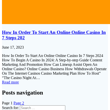
How In Order To Start An Online Online Casino In
7 Steps 202
June 17, 2023
How In Order To Start An Online Online Casino In 7 Steps 2024
How To Begin A Casino In 2024: A Step-by-step Guide Content
Marketing And Promotion How Can Limeup Assist Open An
Online Casino? Online Casino Business How Withdrawals Operate
On The Internet Casinos Casino Marketing Plan How To Host”
“The Casino Night At…
Read more
Posts navigation
Page
1
Page
2
Search for: