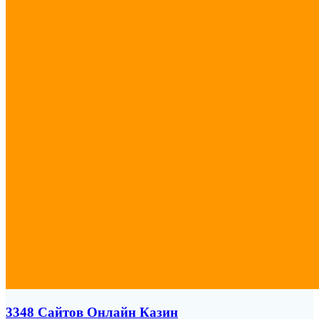
3348 Сайтов Онлайн Казин