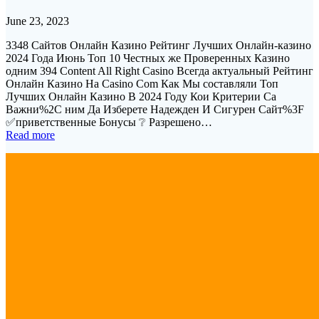
June 23, 2023
3348 Сайтов Онлайн Казино Рейтинг Лучших Онлайн-казино
2024 Года Июнь Топ 10 Честных же Проверенных Казино
одним 394 Content All Right Casino Всегда актуальный Рейтинг
Онлайн Казино На Casino Com Как Мы составляли Топ
Лучших Онлайн Казино В 2024 Году Кои Критерии Са
Важни%2C ним Да Изберете Надежден И Сигурен Сайт%3F
✅приветственные Бонусы ❔ Разрешено…
Read more