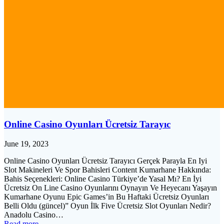
Online Casino Oyunları Ücretsiz Tarayıc
June 19, 2023
Online Casino Oyunları Ücretsiz Tarayıcı Gerçek Parayla En Iyi
Slot Makineleri Ve Spor Bahisleri Content Kumarhane Hakkında:
Bahis Seçenekleri: Online Casino Türkiye’de Yasal Mı? En İyi
Ücretsiz On Line Casino Oyunlarını Oynayın Ve Heyecanı Yaşayın
Kumarhane Oyunu Epic Games’in Bu Haftaki Ücretsiz Oyunları
Belli Oldu (güncel)” Oyun İlk Five Ücretsiz Slot Oyunları Nedir?
Anadolu Casino…
Read more