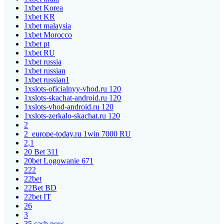
1xbet Korea
1xbet KR
1xbet malaysia
1xbet Morocco
1xbet pt
1xbet RU
1xbet russia
1xbet russian
1xbet russian1
1xslots-oficialnyy-vhod.ru 120
1xslots-skachat-android.ru 120
1xslots-vhod-android.ru 120
1xslots-zerkalo-skachat.ru 120
2
2_europe-today.ru 1win 7000 RU
2,1
20 Bet 311
20bet Logowanie 671
222
22bet
22Bet BD
22bet IT
26
3
35 cash now