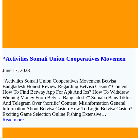
“Activities Somali Union Cooperatives Movemen
June 17, 2023
“Activities Somali Union Cooperatives Movement Betvisa
Bangladesh Honest Review Regarding Betvisa Casino” Content
How To Find Betway App For Apk And Ios? How To Withdraw
Winning Money From Betvisa Bangladesh?” Somalia Bans Tiktok
And Telegram Over ‘horrific’ Content, Misinformation General
Information About Betvisa Casino How To Login Betvisa Casino?
Exciting Game Selection Online Fishing Extensive…
Read more