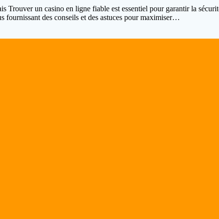
Trouver un casino en ligne fiable est essentiel pour garantir la sécurité
 vous fournissant des conseils et des astuces pour maximiser…