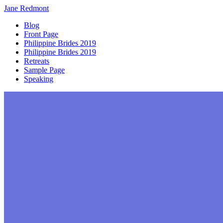
Jane
Redmont
Blog
Front Page
Philippine Brides 2019
Philippine Brides 2019
Retreats
Sample Page
Speaking