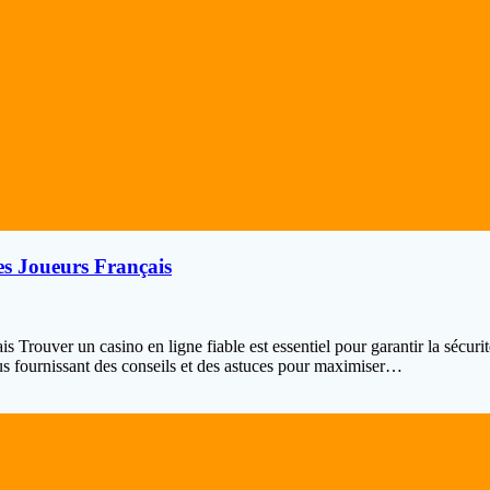
es Joueurs Français
Trouver un casino en ligne fiable est essentiel pour garantir la sécurité
 vous fournissant des conseils et des astuces pour maximiser…