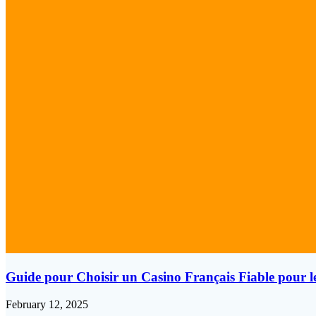
Guide pour Choisir un Casino Français Fiable pour l
February 12, 2025