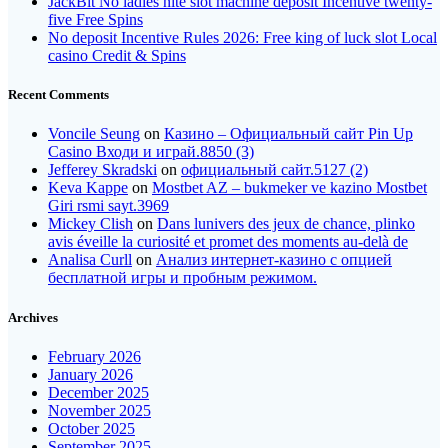
JackBit No ladies nite slot machine deposit Incentive twenty-
five Free Spins
No deposit Incentive Rules 2026: Free king of luck slot Local
casino Credit & Spins
Recent Comments
Voncile Seung
on
Казино – Официальный сайт Pin Up
Casino Входи и играй.8850 (3)
Jefferey Skradski
on
официальный сайт.5127 (2)
Keva Kappe
on
Mostbet AZ – bukmeker ve kazino Mostbet
Giri rsmi sayt.3969
Mickey Clish
on
Dans lunivers des jeux de chance, plinko
avis éveille la curiosité et promet des moments au-delà de
Analisa Curll
on
Анализ интернет-казино с опцией
бесплатной игры и пробным режимом.
Archives
February 2026
January 2026
December 2025
November 2025
October 2025
September 2025