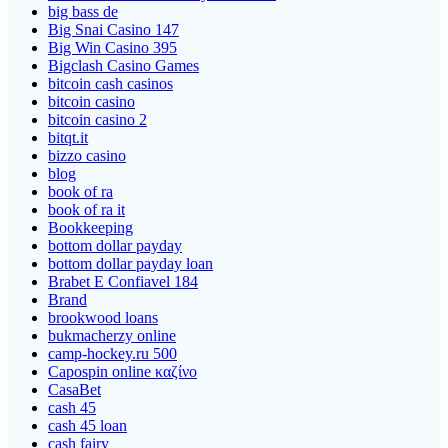
big bass de
Big Snai Casino 147
Big Win Casino 395
Bigclash Casino Games
bitcoin cash casinos
bitcoin casino
bitcoin casino 2
bitqt.it
bizzo casino
blog
book of ra
book of ra it
Bookkeeping
bottom dollar payday
bottom dollar payday loan
Brabet E Confiavel 184
Brand
brookwood loans
bukmacherzy online
camp-hockey.ru 500
Capospin online καζίνο
CasaBet
cash 45
cash 45 loan
cash fairy