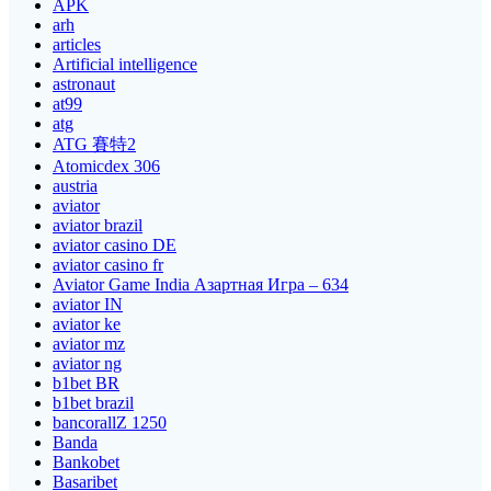
APK
arh
articles
Artificial intelligence
astronaut
at99
atg
ATG 賽特2
Atomicdex 306
austria
aviator
aviator brazil
aviator casino DE
aviator casino fr
Aviator Game India Азартная Игра – 634
aviator IN
aviator ke
aviator mz
aviator ng
b1bet BR
b1bet brazil
bancorallZ 1250
Banda
Bankobet
Basaribet