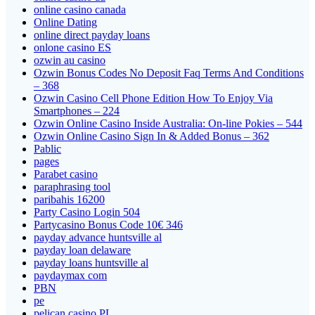
online casino canada
Online Dating
online direct payday loans
onlone casino ES
ozwin au casino
Ozwin Bonus Codes No Deposit Faq Terms And Conditions
– 368
Ozwin Casino Cell Phone Edition How To Enjoy Via
Smartphones – 224
Ozwin Online Casino Inside Australia: On-line Pokies – 544
Ozwin Online Casino Sign In & Added Bonus – 362
Pablic
pages
Parabet casino
paraphrasing tool
paribahis 16200
Party Casino Login 504
Partycasino Bonus Code 10€ 346
payday advance huntsville al
payday loan delaware
payday loans huntsville al
paydaymax com
PBN
pe
pelican casino PL