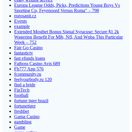
Europa League Odds, Picks, Predictions Young Boys Vs
Sporting Cp, Feyenoord Versus Roma" – 798
eurosanit.cz
Events
example
Extended Mostbet Bonus Signal Syracuse: Secure $1 2k
Wagering Benefit For Mlb, Nfl, And Wnba This Particular
Week – 752
Fair Go Casino
fantastictv
fast efunds loans
Fatboss Casino Avis 689
Fb777 App 576
fcommunity.ru
feelyourbody.ru 120
find a bride
FinTech
football
fortune tiger brazil
fortunetiger
freshbet
Gama Casino
gambling
Game