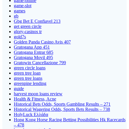
game-online
game-slot
games
gb
Gbg Bet E Confiavel 213
get green circle
glory-casinos tr
gold7s
Golden Panda Casino Avis 407
Gratogana App 451
Gratogana Entrar 685
Gratogana Movil 495
Gratowin Cancellazione 799
green circle loans
green tree loan
green tree loans
greenpine lending
guide
harvest moon loans review
Health & Fitness, Acne
Historical Bets Odds, Sports Gambling Results – 271
Historical Wagering Odds, Sports Bets Results – 738
HolyLuck Ελλάδα
Hong Kong Horse Racing Betting Possibilities Hk Racecards
– 478