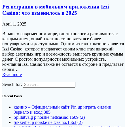
Регистрация в мобильном приложении Izzi
Casino: что изменилось в 2025
April 1, 2025
В нашем современном мире, где технологии развиваются с
каждым днем, онлайн казино становятся все более
популярными и доступными. Одним из таких казино является
Izzi Casino, которое предлагает своим клиентам широкий
выбор азартных игр и возможность выиграть крупные суммы
денег. С ростом популярности мобильных устройств,
компания Izzi Casino также не остается в стороне и предлагает
своим…
Read more
Search for:
Recent Posts
казино – Официальный сайт Pin up играть онлайн
Зеркало и вход.385
Spillutvalg p norske nettcasino.1609 (2)
Sikkerhet p norske nettcasino.1563 (2)