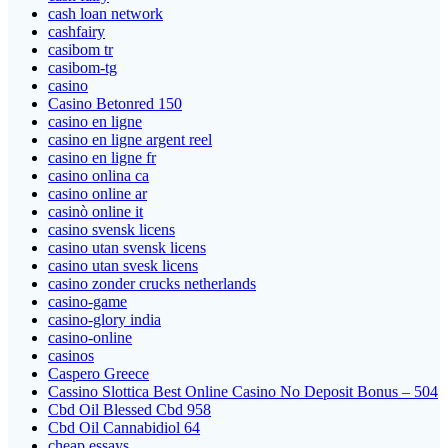
cash loan network
cashfairy
casibom tr
casibom-tg
casino
Casino Betonred 150
casino en ligne
casino en ligne argent reel
casino en ligne fr
casino onlina ca
casino online ar
casinò online it
casino svensk licens
casino utan svensk licens
casino utan svesk licens
casino zonder crucks netherlands
casino-game
casino-glory india
casino-online
casinos
Caspero Greece
Cassino Slottica Best Online Casino No Deposit Bonus – 504
Cbd Oil Blessed Cbd 958
Cbd Oil Cannabidiol 64
cheap essays