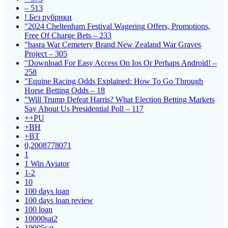
– 513
! Без рубрики
"2024 Cheltenham Festival Wagering Offers, Promotions,
Free Of Charge Bets – 233
"basra War Cemetery Brand New Zealand War Graves
Project – 305
"Download For Easy Access On Ios Or Perhaps Android! –
258
"Equine Racing Odds Explained: How To Go Through
Horse Betting Odds – 18
"Will Trump Defeat Harris? What Election Betting Markets
Say About Us Presidential Poll – 117
++PU
+BH
+BT
0,2008778071
1
1 Win Aviator
1-2
10
100 days loan
100 days loan review
100 loan
10000sat2
10005sat