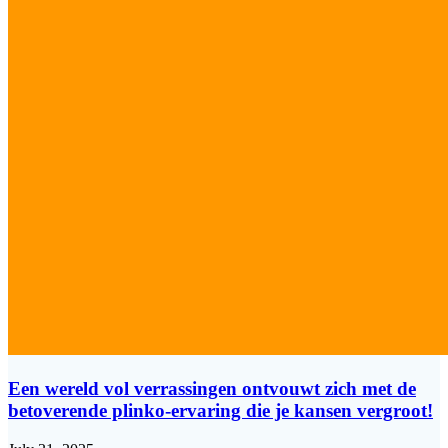
Een wereld vol verrassingen ontvouwt zich met de
betoverende plinko-ervaring die je kansen vergroot!