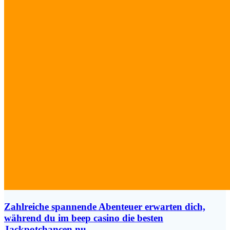
Zahlreiche spannende Abenteuer erwarten dich,
während du im beep casino die besten
Jackpotchancen nu