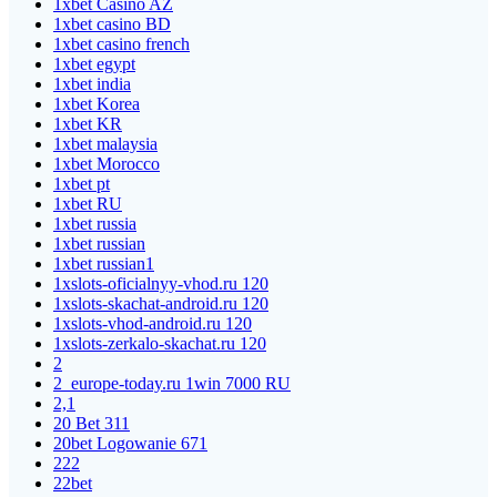
1xbet Casino AZ
1xbet casino BD
1xbet casino french
1xbet egypt
1xbet india
1xbet Korea
1xbet KR
1xbet malaysia
1xbet Morocco
1xbet pt
1xbet RU
1xbet russia
1xbet russian
1xbet russian1
1xslots-oficialnyy-vhod.ru 120
1xslots-skachat-android.ru 120
1xslots-vhod-android.ru 120
1xslots-zerkalo-skachat.ru 120
2
2_europe-today.ru 1win 7000 RU
2,1
20 Bet 311
20bet Logowanie 671
222
22bet