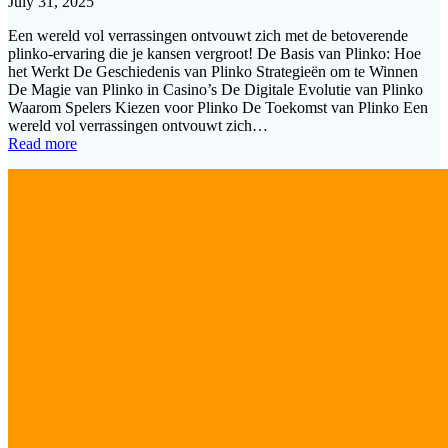
July 31, 2025
Een wereld vol verrassingen ontvouwt zich met de betoverende
plinko-ervaring die je kansen vergroot! De Basis van Plinko: Hoe
het Werkt De Geschiedenis van Plinko Strategieën om te Winnen
De Magie van Plinko in Casino’s De Digitale Evolutie van Plinko
Waarom Spelers Kiezen voor Plinko De Toekomst van Plinko Een
wereld vol verrassingen ontvouwt zich…
Read more