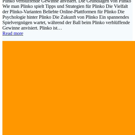
Plinko verblüffende Gewinne anvisiert. Die Grundlagen von Plinko
Wie man Plinko spielt Tipps und Strategien für Plinko Die Vielfalt
der Plinko-Varianten Beliebte Online-Plattformen für Plinko Die
Psychologie hinter Plinko Die Zukunft von Plinko Ein spannendes
Spielvergnügen wartet, während der Ball beim Plinko verblüffende
Gewinne anvisiert. Plinko ist…
Read more