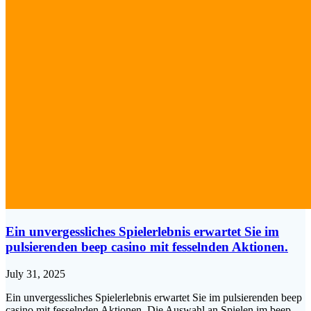
Ein unvergessliches Spielerlebnis erwartet Sie im
pulsierenden beep casino mit fesselnden Aktionen.
July 31, 2025
Ein unvergessliches Spielerlebnis erwartet Sie im pulsierenden beep
casino mit fesselnden Aktionen. Die Auswahl an Spielen im beep