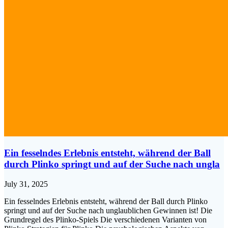
Ein fesselndes Erlebnis entsteht, während der Ball
durch Plinko springt und auf der Suche nach ungla
July 31, 2025
Ein fesselndes Erlebnis entsteht, während der Ball durch Plinko
springt und auf der Suche nach unglaublichen Gewinnen ist! Die
Grundregel des Plinko-Spiels Die verschiedenen Varianten von