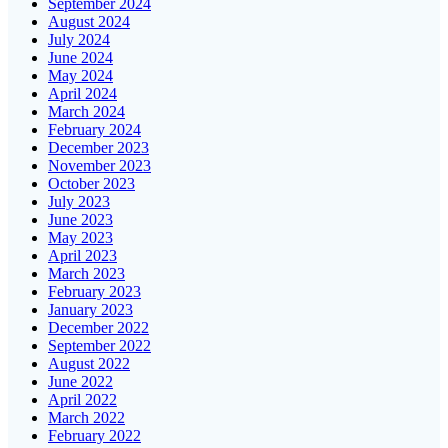
September 2024
August 2024
July 2024
June 2024
May 2024
April 2024
March 2024
February 2024
December 2023
November 2023
October 2023
July 2023
June 2023
May 2023
April 2023
March 2023
February 2023
January 2023
December 2022
September 2022
August 2022
June 2022
April 2022
March 2022
February 2022