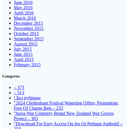
June 2016
May 2016
April 2016
March 2016
December 2015
November 2015
October 2015
September 2015
August 2015
July 2015
June 2015
April 2015
February 2015
Categories
– 373
– 513
! Без рубрики
"2024 Cheltenham Festival Wagering Offers, Promotions,
Free Of Charge Bets – 233
"basra War Cemetery Brand New Zealand War Graves
Project – 305
"Download For Easy Access On Ios Or Perhaps Android! –
258