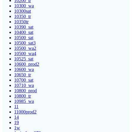
10200_tr
10300_wa
10300sat
10350_tr
10350tr
10390_sat
10400_sat
10500_sat
10500_sat3
10500_wa2
10500_wa4
10525_sat
10600_prod2
10600_wa
10650_tr
10700_sat
10710_wa
10800_prod
10800_tr
10985_wa
11
11000prod2
14
19
1w