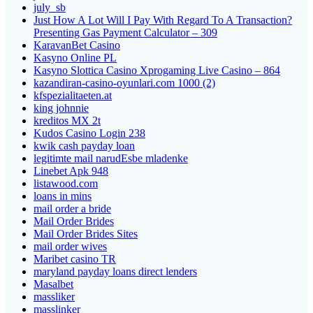
july_sb
Just How A Lot Will I Pay With Regard To A Transaction?
Presenting Gas Payment Calculator – 309
KaravanBet Casino
Kasyno Online PL
Kasyno Slottica Casino Xprogaming Live Casino – 864
kazandiran-casino-oyunlari.com 1000 (2)
kfspezialitaeten.at
king johnnie
kreditos MX 2t
Kudos Casino Login 238
kwik cash payday loan
legitimte mail narudЕѕbe mladenke
Linebet Apk 948
listawood.com
loans in mins
mail order a bride
Mail Order Brides
Mail Order Brides Sites
mail order wives
Maribet casino TR
maryland payday loans direct lenders
Masalbet
massliker
masslinker