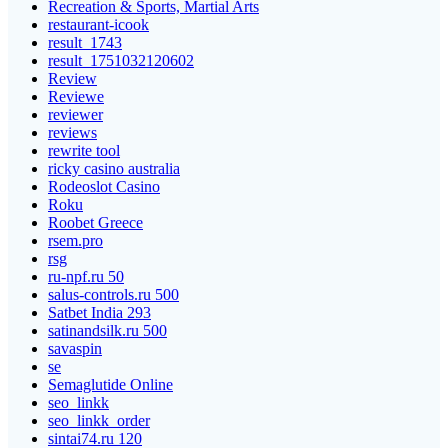
Recreation & Sports, Martial Arts
restaurant-icook
result_1743
result_1751032120602
Review
Reviewe
reviewer
reviews
rewrite tool
ricky casino australia
Rodeoslot Casino
Roku
Roobet Greece
rsem.pro
rsg
ru-npf.ru 50
salus-controls.ru 500
Satbet India 293
satinandsilk.ru 500
savaspin
se
Semaglutide Online
seo_linkk
seo_linkk_order
sintai74.ru 120