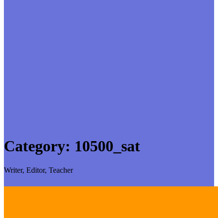
Category:
10500_sat
Writer, Editor, Teacher