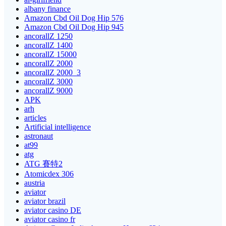
albany finance
Amazon Cbd Oil Dog Hip 576
Amazon Cbd Oil Dog Hip 945
ancorallZ 1250
ancorallZ 1400
ancorallZ 15000
ancorallZ 2000
ancorallZ 2000_3
ancorallZ 3000
ancorallZ 9000
APK
arh
articles
Artificial intelligence
astronaut
at99
atg
ATG 賽特2
Atomicdex 306
austria
aviator
aviator brazil
aviator casino DE
aviator casino fr