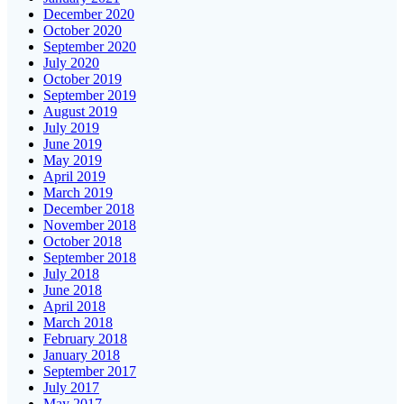
December 2020
October 2020
September 2020
July 2020
October 2019
September 2019
August 2019
July 2019
June 2019
May 2019
April 2019
March 2019
December 2018
November 2018
October 2018
September 2018
July 2018
June 2018
April 2018
March 2018
February 2018
January 2018
September 2017
July 2017
May 2017