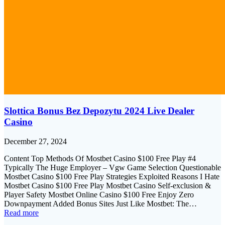
Slottica Bonus Bez Depozytu 2024 Live Dealer
Casino
December 27, 2024
Content Top Methods Of Mostbet Casino $100 Free Play #4
Typically The Huge Employer – Vgw Game Selection Questionable
Mostbet Casino $100 Free Play Strategies Exploited Reasons I Hate
Mostbet Casino $100 Free Play Mostbet Casino Self-exclusion &
Player Safety Mostbet Online Casino $100 Free Enjoy Zero
Downpayment Added Bonus Sites Just Like Mostbet: The…
Read more