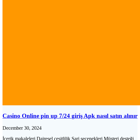
Casino Online pin up 7/24 giriş Apk nasıl satın alınır
December 30, 2024
İçerik makaleleri Dairesel çeşitlilik Şarj seçenekleri Müşteri desteği