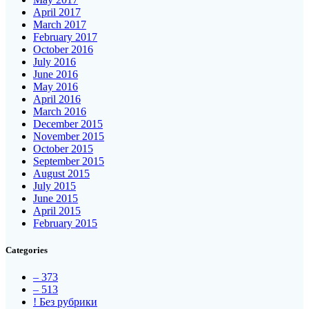
April 2017
March 2017
February 2017
October 2016
July 2016
June 2016
May 2016
April 2016
March 2016
December 2015
November 2015
October 2015
September 2015
August 2015
July 2015
June 2015
April 2015
February 2015
Categories
– 373
– 513
! Без рубрики