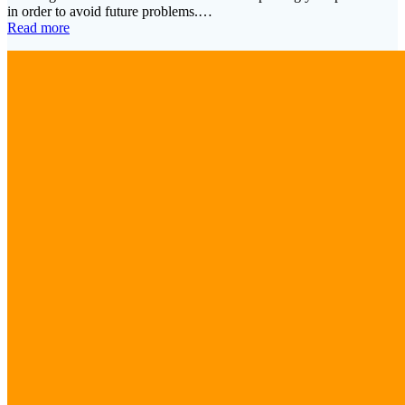
in order to avoid future problems.…
Read more