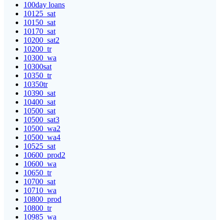
100day loans
10125_sat
10150_sat
10170_sat
10200_sat2
10200_tr
10300_wa
10300sat
10350_tr
10350tr
10390_sat
10400_sat
10500_sat
10500_sat3
10500_wa2
10500_wa4
10525_sat
10600_prod2
10600_wa
10650_tr
10700_sat
10710_wa
10800_prod
10800_tr
10985_wa