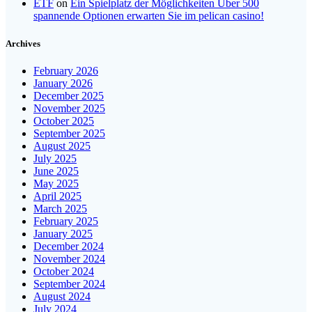
ETF
on
Ein Spielplatz der Möglichkeiten Über 500
spannende Optionen erwarten Sie im pelican casino!
Archives
February 2026
January 2026
December 2025
November 2025
October 2025
September 2025
August 2025
July 2025
June 2025
May 2025
April 2025
March 2025
February 2025
January 2025
December 2024
November 2024
October 2024
September 2024
August 2024
July 2024