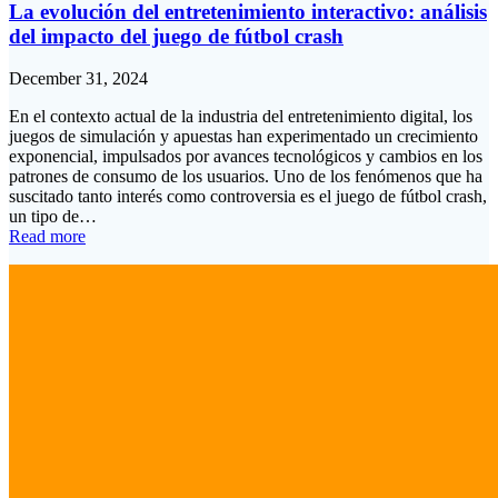
La evolución del entretenimiento interactivo: análisis
del impacto del juego de fútbol crash
December 31, 2024
En el contexto actual de la industria del entretenimiento digital, los
juegos de simulación y apuestas han experimentado un crecimiento
exponencial, impulsados por avances tecnológicos y cambios en los
patrones de consumo de los usuarios. Uno de los fenómenos que ha
suscitado tanto interés como controversia es el juego de fútbol crash,
un tipo de…
Read more