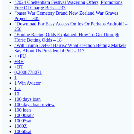
"2024 Cheltenham Festival Wagering Offers, Promotions,
Free Of Charge Bets – 233
"basra War Cemetery Brand New Zealand War Graves
Project – 305
"Download For Easy Access On Ios Or Perhaps Android! –
258
"Equine Racing Odds Explained: How To Go Through
Horse Betting Odds – 18
"Will Trump Defeat Harris? What Election Betting Markets
Say About Us Presidential Poll – 117
++PU
+BH
+BT
0,2008778071
1
1 Win Aviator
1-2
10
100 days loan
100 days loan review
100 loan
10000sat2
10005sat
1000Z
10060sat