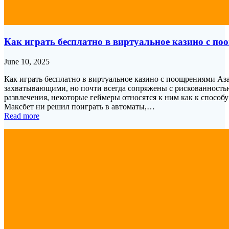
Как играть бесплатно в виртуальное казино с п
June 10, 2025
Как играть бесплатно в виртуальное казино с поощрениями Аз
захватывающими, но почти всегда сопряжены с рискованностью
развлечения, некоторые геймеры относятся к ним как к способ
Максбет ни решил поиграть в автоматы,…
Read more