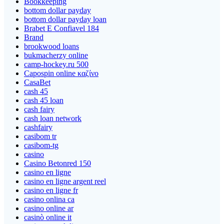
Bookkeeping
bottom dollar payday
bottom dollar payday loan
Brabet E Confiavel 184
Brand
brookwood loans
bukmacherzy online
camp-hockey.ru 500
Capospin online καζίνο
CasaBet
cash 45
cash 45 loan
cash fairy
cash loan network
cashfairy
casibom tr
casibom-tg
casino
Casino Betonred 150
casino en ligne
casino en ligne argent reel
casino en ligne fr
casino onlina ca
casino online ar
casinò online it