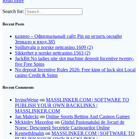
Read more
Search for:
Recent Posts
казино – Официальный сайт Pin up играть онлайн
Зеркало и вход.385
Spillutvalg p norske nettcasino.1609 (2)
Sikkerhet p norske nettcasino.1563 (2)
JackBit No ladies nite slot machine deposit Incentive twenty-
five Free Spins
No deposit Incentive Rules 2026: Free king of luck slot Local
casino Credit & Spins
Recent Comments
IrvingWeise
on
MASSLINKER.COM | SOFTWARE TO
PUBLISH YOUR OWN BACKLINKS |
MASSLINKER.COM
Jan Malecki
on
Online Sports Betting And Casinos Games
Mckinley Maxedon
on
Ghidul Pasionatului de Jocuri de
Noroc: Descoperă Secretele Cazinourilor Online
KennethImalm
on
MASSLINKER.COM | SOFTWARE TO
PUBLISH YOUR OWN BACKLINKS |