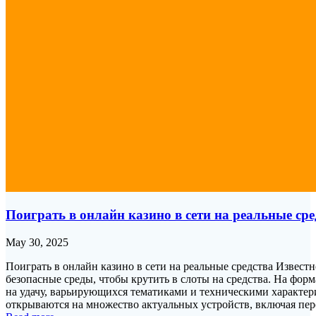
Поиграть в онлайн казино в сети на реальные сре
May 30, 2025
Поиграть в онлайн казино в сети на реальные средства Извест
безопасные среды, чтобы крутить в слоты на средства. На фор
на удачу, варьирующихся тематиками и техническими характе
открываются на множество актуальных устройств, включая п