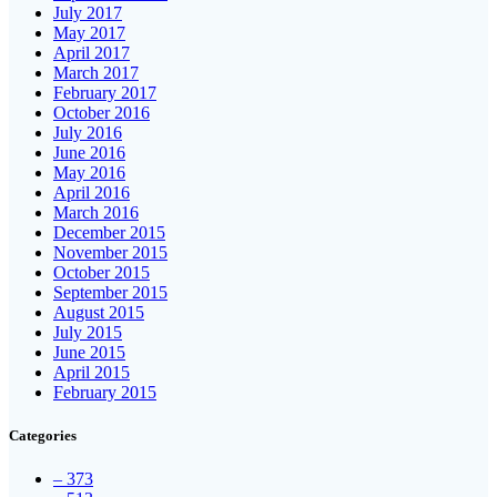
July 2017
May 2017
April 2017
March 2017
February 2017
October 2016
July 2016
June 2016
May 2016
April 2016
March 2016
December 2015
November 2015
October 2015
September 2015
August 2015
July 2015
June 2015
April 2015
February 2015
Categories
– 373