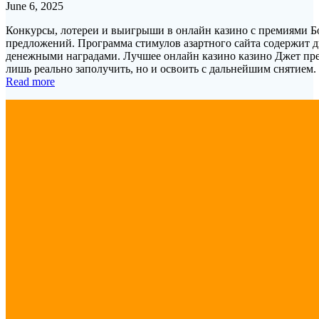
June 6, 2025
Конкурсы, лотереи и выигрыши в онлайн казино с премиями Б
предложений. Программа стимулов азартного сайта содержит д
денежными наградами. Лучшее онлайн казино казино Джет пре
лишь реально заполучить, но и освоить с дальнейшим снятие
Read more