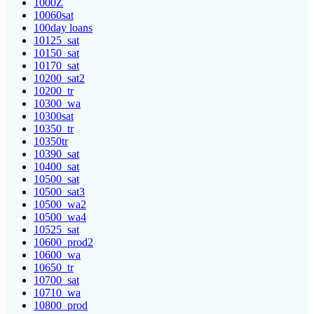
1000Z
10060sat
100day loans
10125_sat
10150_sat
10170_sat
10200_sat2
10200_tr
10300_wa
10300sat
10350_tr
10350tr
10390_sat
10400_sat
10500_sat
10500_sat3
10500_wa2
10500_wa4
10525_sat
10600_prod2
10600_wa
10650_tr
10700_sat
10710_wa
10800_prod