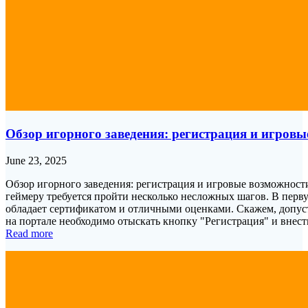
Обзор игорного заведения: регистрация и игров
June 23, 2025
Обзор игорного заведения: регистрация и игровые возможност
геймеру требуется пройти несколько несложных шагов. В перву
обладает сертификатом и отличными оценками. Скажем, допуст
на портале необходимо отыскать кнопку "Регистрация" и внес
Read more