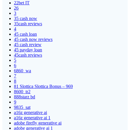
22bet IT
26
3
35 cash now
35cash reviews
4
45 cash loan
45 cash now reviews
45 cash review
45 payday loan
45cash reviews
5
6
6860_wa
7
8
81 Slottica Slottica Bonus – 969
8600_tr2
888starz bd
9
9835_sat
a16z generative ai
a16z generative ai 1
adobe firefly generative ai
adobe generative ai 1