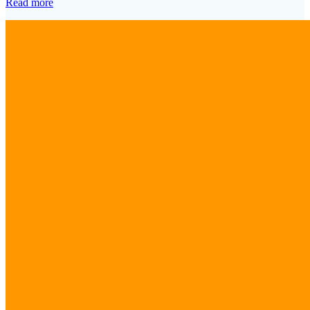
Read more