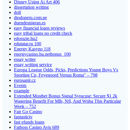
Disney Using Ai Art 406
dissertation writing
doll
dtodoperu.com.pe
duendesnigran.es
easy financial loans reviews
easy tribal loans no credit check
edosszie.hu2
edutatar.ru 100
Energy Kasyno 118
energycasino.hu.netbonus_100
essay writer
essay writing service
Europa League Odds, Picks, Predictions Young Boys Vs
Sporting Cp, Feyenoord Versus Roma" – 798
eurosanit.cz
Events
example
Extended Mostbet Bonus Signal Syracuse: Secure $1 2k
Wagering Benefit For Mlb, Nfl, And Wnba This Particular
Week – 752
Fair Go Casino
fantastictv
fast efunds loans
Fatboss Casino Avis 689