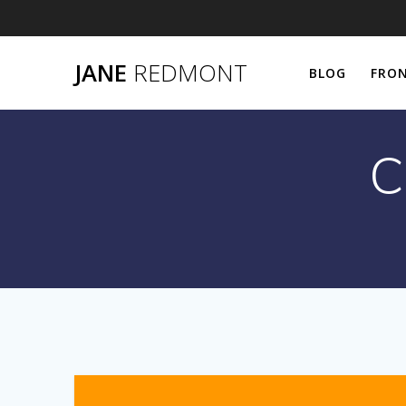
JANE
REDMONT
BLOG
FRO
C