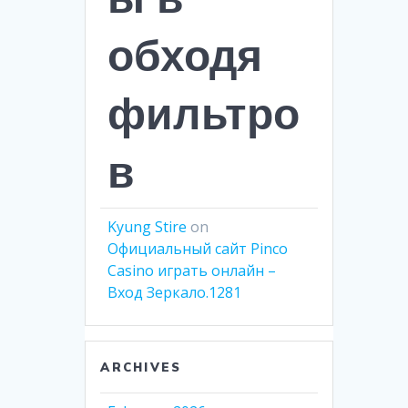
обходя
фильтро
в
Kyung Stire
on
Официальный сайт Pinco
Casino играть онлайн –
Вход Зеркало.1281
ARCHIVES