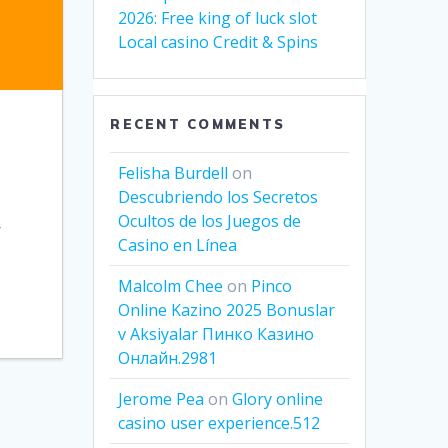
2026: Free king of luck slot
Local casino Credit & Spins
RECENT COMMENTS
Felisha Burdell
on
Descubriendo los Secretos
Ocultos de los Juegos de
–
Casino en Línea
Malcolm Chee
on
Pinco
Online Kazino 2025 Bonuslar
v Aksiyalar Пинко Казино
Онлайн.2981
Jerome Pea
on
Glory online
casino user experience.512