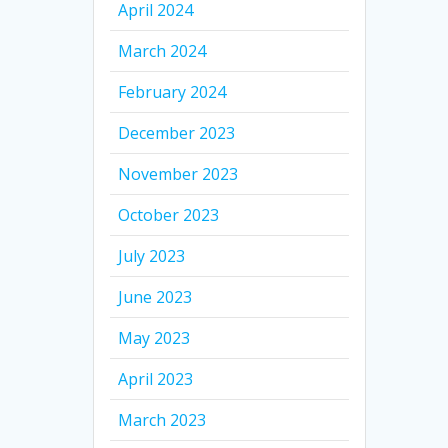
April 2024
March 2024
February 2024
December 2023
November 2023
October 2023
July 2023
June 2023
May 2023
April 2023
March 2023