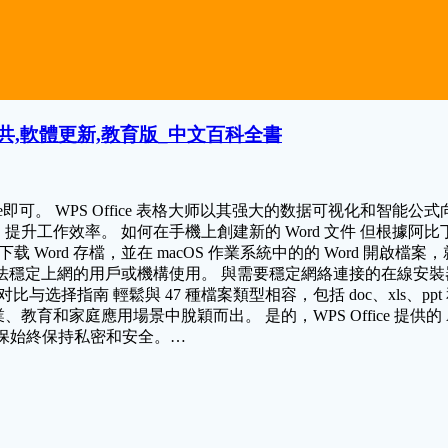
,公共,軟體更新,教育版_中文百科全書
fice即可。 WPS Office 表格大师以其强大的数据可视化和智
任务，提升工作效率。 如何在手機上創建新的 Word 文件 但根
下载 Word 存檔，並在 macOS 作業系統中的的 Word 開啟檔
案，特別適合無法穩定上網的用戶或機構使用。 與需要穩定網絡連接的
面对比与选择指南 輕鬆與 47 種檔案類型相容，包括 doc、xls、ppt 
教育和家庭應用場景中脫穎而出。 是的，WPS Office 提供
密，確保始終保持私密和安全。…