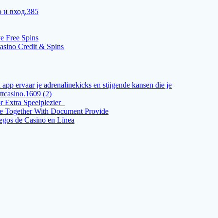
 и вход.385
ve Free Spins
casino Credit & Spins
 app ervaar je adrenalinekicks en stijgende kansen die je
ttcasino.1609 (2)
 Extra Speelplezier_
ve Together With Document Provide
uegos de Casino en Línea