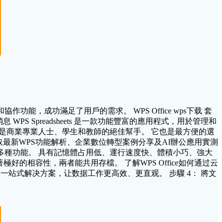
協作功能，成功滿足了用戶的需求。 WPS Office wps下载 套
息 WPS Spreadsheets 是一款功能豐富的應用程式，用於管理和
套件是商業專業人士、學生和教師的絕佳幫手。 它也是最方便的選
追蹤我的專欄獲取最新WPS功能解析、企業數位轉型案例分享及AI辦公應用實測
等多種功能。 具有記憶體占用低、運行速度快、體積小巧、強大
t 有著極好的相容性，兩者能共用存檔。 了解WPS Office如何通过云
供了一站式解决方案，让数据工作更高效、更直观。 步驟 4： 將文