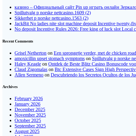
казино – Официальный сайт Pin up играть онлайн Зеркало
Spillutvalg p norske nettcasino.1609 (2)
Sikkerhet p norske nettcasino.1563 (2)
JackBit No ladies nite slot machine deposit Incentive twenty-fi
No deposit Incentive Rules 2026: Free king of luck slot Local 
Recent Comments
Grisel Netherton
on
Een sprongetje verder, met de chicken road
amoxicillin upset stomach symptoms
on
Spillutvalg p norske ne
Haley Keagle
on
Ontdek de Beste Blitz Casino Bonuscode voor
Claud Zigomalas
on
Btc Extensive Cases Sign High Perspecti
Allen Sermeno
on
Descubriendo los Secretos Ocultos de los J
Archives
February 2026
January 2026
December 2025
November 2025
October 2025
September 2025
August 2025