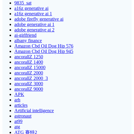
9835_sat
a16z generative ai
a16z generative ai 1
adobe firefly generative ai
adobe generative ai 1
adobe generative ai 2
ai-girlfriend
albany finance
Amazon Cbd Oil Dog Hip 576
Amazon Cbd Oil Dog Hip 945
ancorallZ 1250
ancorallZ 1400
ancorallZ 15000
ancorallZ 2000
ancorallZ 2000_3
ancorallZ 3000
ancorallZ 9000
APK
arh
articles
Artificial intelligence
astronaut
at99
atg
ATG 賽特2