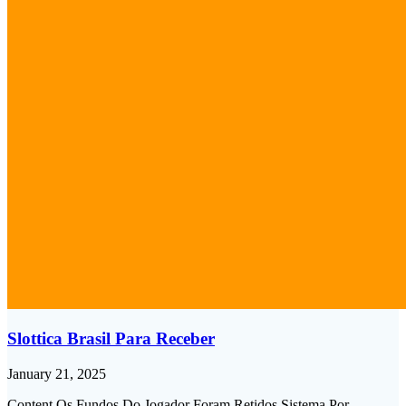
Slottica Brasil Para Receber
January 21, 2025
Content Os Fundos Do Jogador Foram Retidos Sistema Por