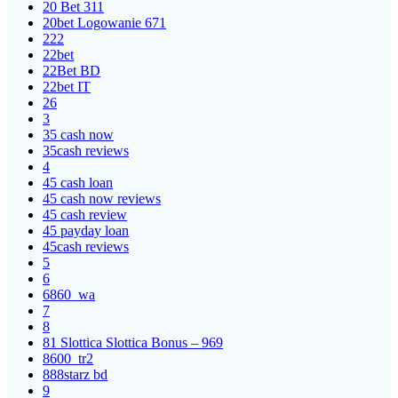
20 Bet 311
20bet Logowanie 671
222
22bet
22Bet BD
22bet IT
26
3
35 cash now
35cash reviews
4
45 cash loan
45 cash now reviews
45 cash review
45 payday loan
45cash reviews
5
6
6860_wa
7
8
81 Slottica Slottica Bonus – 969
8600_tr2
888starz bd
9