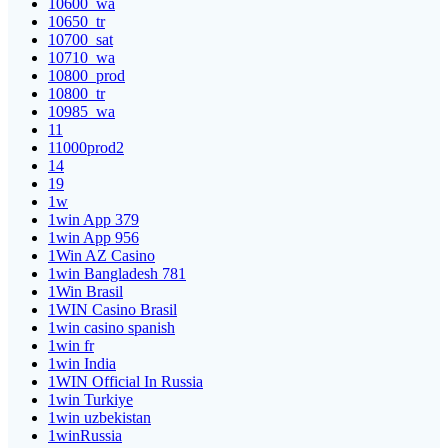
10600_wa
10650_tr
10700_sat
10710_wa
10800_prod
10800_tr
10985_wa
11
11000prod2
14
19
1w
1win App 379
1win App 956
1Win AZ Casino
1win Bangladesh 781
1Win Brasil
1WIN Casino Brasil
1win casino spanish
1win fr
1win India
1WIN Official In Russia
1win Turkiye
1win uzbekistan
1winRussia