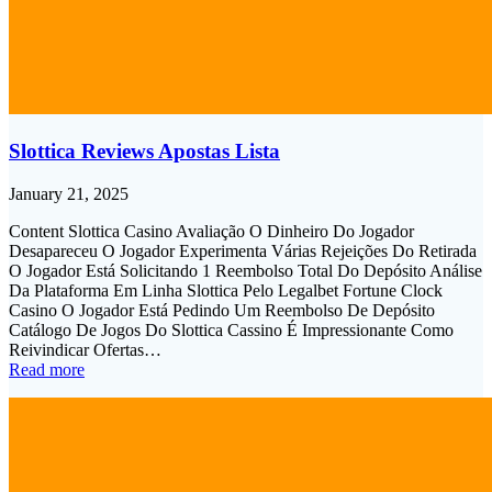
Slottica Reviews Apostas Lista
January 21, 2025
Content Slottica Casino Avaliação O Dinheiro Do Jogador
Desapareceu O Jogador Experimenta Várias Rejeições Do Retirada
O Jogador Está Solicitando 1 Reembolso Total Do Depósito Análise
Da Plataforma Em Linha Slottica Pelo Legalbet Fortune Clock
Casino O Jogador Está Pedindo Um Reembolso De Depósito
Catálogo De Jogos Do Slottica Cassino É Impressionante Como
Reivindicar Ofertas…
Read more