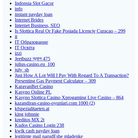
Indonsia Slot Gacor
info
instant payday loan
Internet Brides
Internet Business, SEO
Is Slottica Real Or Fake Posiada Licencję Curacao – 299
it
IT Образование
IT Освіта
izzi
Jeetbuzz অ্যাপ 475
julius-casino.eu_100
july_sb
Just How A Lot Will I Pay With Regard To A Transaction?
Presenting Gas Payment Calculator – 309
KaravanBet Casino
Kasyno Online PL
Kasyno Slottica Casino Xprogaming Live Casino – 864
kazandiran-casino-oyunlari.com 1000 (2)
kfspezialitaeten.at
king johnnie
kreditos MX 2t
Kudos Casino Login 238
kwik cash payday loan
legitimte mail narudЕѕbe mladenke