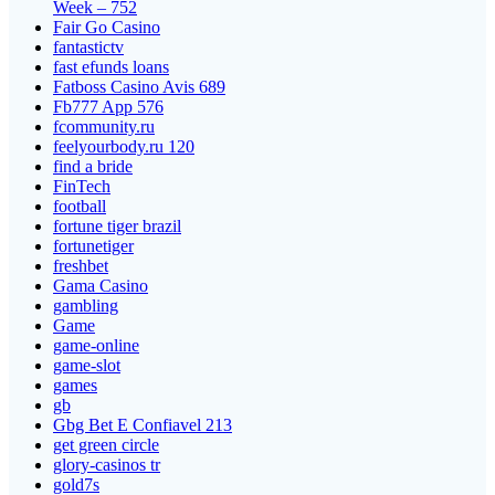
Week – 752
Fair Go Casino
fantastictv
fast efunds loans
Fatboss Casino Avis 689
Fb777 App 576
fcommunity.ru
feelyourbody.ru 120
find a bride
FinTech
football
fortune tiger brazil
fortunetiger
freshbet
Gama Casino
gambling
Game
game-online
game-slot
games
gb
Gbg Bet E Confiavel 213
get green circle
glory-casinos tr
gold7s