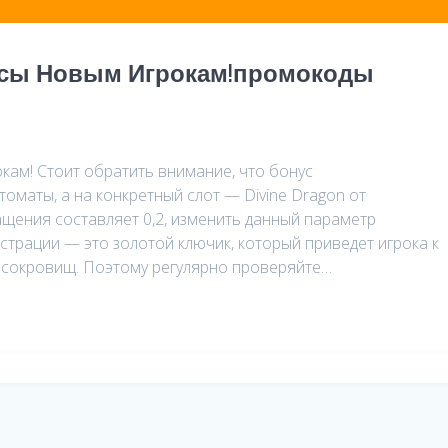
усы Новым Игрокам!промокоды
кам! Стоит обратить внимание, что бонус
томаты, а на конкретный слот — Divine Dragon от
ащения составляет 0,2, изменить данный параметр
страции — это золотой ключик, который приведет игрока к
 сокровищ. Поэтому регулярно проверяйте…