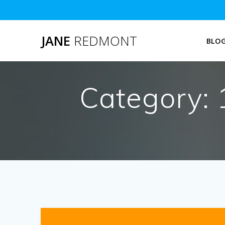
JANE
REDMONT
BLO
Category: