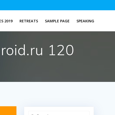
ES 2019
RETREATS
SAMPLE PAGE
SPEAKING
roid.ru 120
Search