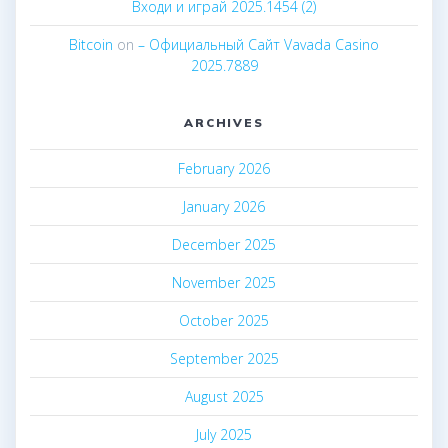
Входи и играй 2025.1454 (2)
Bitcoin
on
– Официальный Сайт Vavada Casino
2025.7889
ARCHIVES
February 2026
January 2026
December 2025
November 2025
October 2025
September 2025
August 2025
July 2025