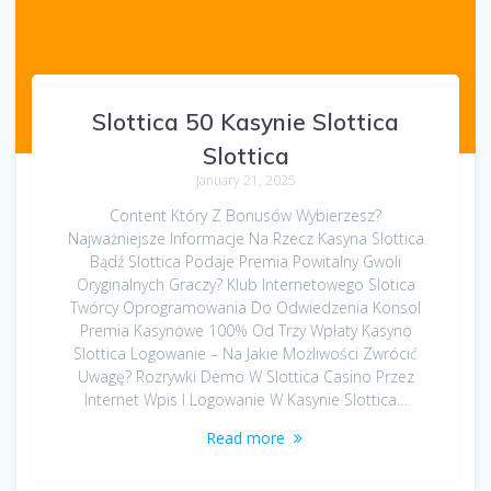
Slottica 50 Kasynie Slottica
Slottica
January 21, 2025
Content Który Z Bonusów Wybierzesz?
Najważniejsze Informacje Na Rzecz Kasyna Slottica
Bądź Slottica Podaje Premia Powitalny Gwoli
Oryginalnych Graczy? Klub Internetowego Slotica
Twórcy Oprogramowania Do Odwiedzenia Konsol
Premia Kasynowe 100% Od Trzy Wpłaty Kasyno
Slottica Logowanie – Na Jakie Możliwości Zwrócić
Uwagę? Rozrywki Demo W Slottica Casino Przez
Internet Wpis I Logowanie W Kasynie Slottica…
Read more