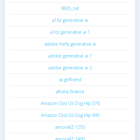
9835_sat
a16z generative ai
a16z generative ai 1
adobe firefly generative ai
adobe generative ai 1
adobe generative ai 2
ai-girlfriend
albany finance
Amazon Cbd Oil Dog Hip 576
Amazon Cbd Oil Dog Hip 945
ancorallZ 1250
ancorallZ 1400