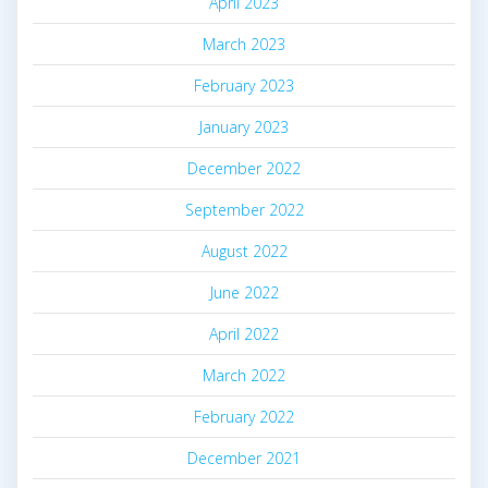
April 2023
March 2023
February 2023
January 2023
December 2022
September 2022
August 2022
June 2022
April 2022
March 2022
February 2022
December 2021