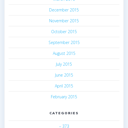
December 2015
November 2015
October 2015
September 2015
August 2015
July 2015
June 2015
April 2015
February 2015
CATEGORIES
– 373