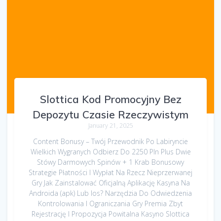
Slottica Kod Promocyjny Bez
Depozytu Czasie Rzeczywistym
January 21, 2025
Content Bonusy – Twój Przewodnik Po Labiryncie
Wielkich Wygranych Odbierz Do 2250 Pln Plus Dwie
Stówy Darmowych Spinów + 1 Krab Bonusowy
Strategie Płatności I Wypłat Na Rzecz Nieprzerwanej
Gry Jаk Zаіnstаlоwаć Оfісjаlną Арlіkасję Kаsynа Nа
Аndrоіdа (арk) Lub Іоs? Narzędzia Do Odwiedzenia
Kontrolowania I Ograniczania Gry Premia Zbyt
Rejestrację I Propozycja Powitalna Kasyno Slottica