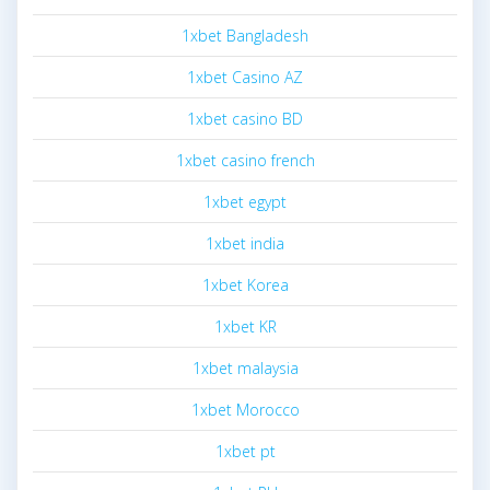
1xbet Bangladesh
1xbet Casino AZ
1xbet casino BD
1xbet casino french
1xbet egypt
1xbet india
1xbet Korea
1xbet KR
1xbet malaysia
1xbet Morocco
1xbet pt