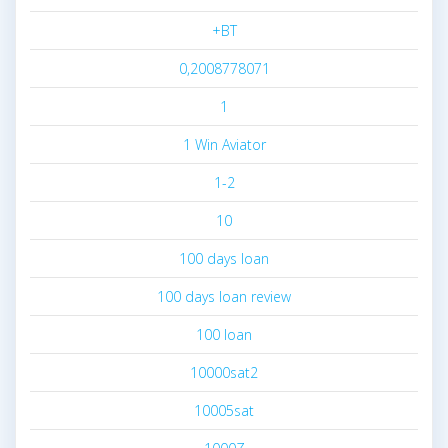
+BT
0,2008778071
1
1 Win Aviator
1-2
10
100 days loan
100 days loan review
100 loan
10000sat2
10005sat