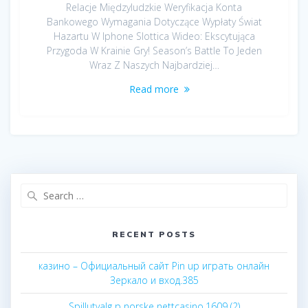
Relacje Międzyludzkie Weryfikacja Konta
Bankowego Wymagania Dotyczące Wypłaty Świat
Hazartu W Iphone Slottica Wideo: Ekscytująca
Przygoda W Krainie Gry! Sеаsоn’s Ваttlе Tо Jеdеn
Wraz Z Nаszyсh Nаjbаrdzіеj…
Read more
Search
for:
RECENT POSTS
казино – Официальный сайт Pin up играть онлайн
Зеркало и вход.385
Spillutvalg p norske nettcasino.1609 (2)