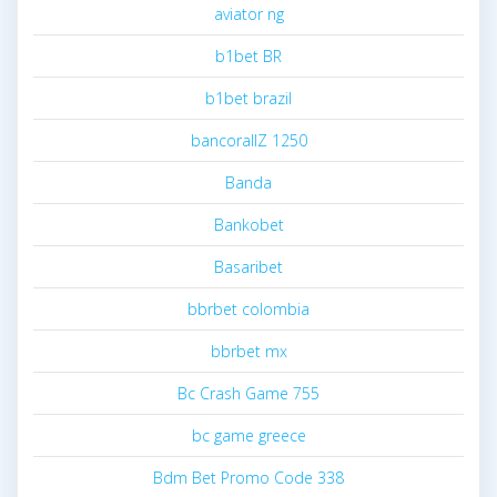
aviator ng
b1bet BR
b1bet brazil
bancorallZ 1250
Banda
Bankobet
Basaribet
bbrbet colombia
bbrbet mx
Bc Crash Game 755
bc game greece
Bdm Bet Promo Code 338