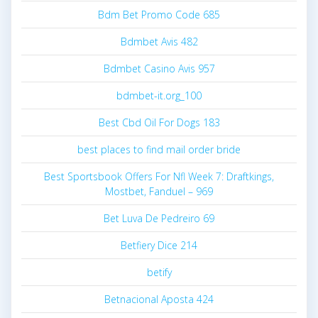
Bdm Bet Promo Code 685
Bdmbet Avis 482
Bdmbet Casino Avis 957
bdmbet-it.org_100
Best Cbd Oil For Dogs 183
best places to find mail order bride
Best Sportsbook Offers For Nfl Week 7: Draftkings,
Mostbet, Fanduel – 969
Bet Luva De Pedreiro 69
Betfiery Dice 214
betify
Betnacional Aposta 424