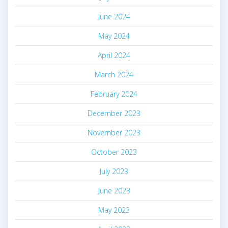
June 2024
May 2024
April 2024
March 2024
February 2024
December 2023
November 2023
October 2023
July 2023
June 2023
May 2023