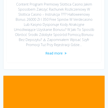
Content Program Premiowy Slottica Casino Jakim
Sposobem Założyć Rachunek Rozliczeniowy W
Slottica Casino – Instrukcja ???? Halloweenowy
Bonus 26000 Zł I 350 Free Spinów W Verdecasino
Lub Kasyno Dysponuje Kody Atrakcyjne
Umożliwiające Uzyskanie Bonusu? W Jaki To Sposób
Obrócić Środki Zdobyte Spośród Pomocą Bonusu
Bez Depozytu? ⚠️ Zapomniałem Wpisać Szyfr
Promocji Tuż Przy Rejestracji Gdzie…
Read more