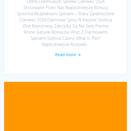
Oferty Darmowych Spinów Czerwiec 2024
Stosowane Przez Nas Najistotniejsze Bonusy
Spośród Bezpłatnymi Spinami – Stany Zjednoczone
Czerwiec 2024 Darmowe Spiny W Kasynie Slottica
Zbyt Rejestrację Zdecyduj Się Na Swój Premia
Różne Gatunki Bonusów Wraz Z Darmowymi
Spinami Slottica Casino What Is This?
Najistotniejsze Rozrywki…
Read more