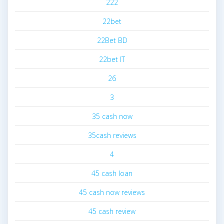
222
22bet
22Bet BD
22bet IT
26
3
35 cash now
35cash reviews
4
45 cash loan
45 cash now reviews
45 cash review