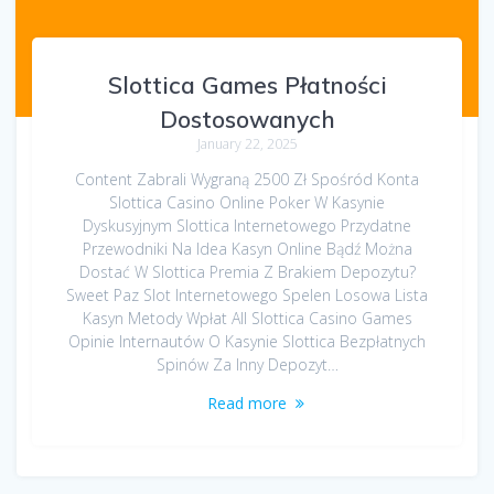
Slottica Games Płatności
Dostosowanych
January 22, 2025
Content Zabrali Wygraną 2500 Zł Spośród Konta
Slottica Casino Online Poker W Kasynie
Dyskusyjnym Slottica Internetowego Przydatne
Przewodniki Na Idea Kasyn Online Bądź Można
Dostać W Slottica Premia Z Brakiem Depozytu?
Sweet Paz Slot Internetowego Spelen Losowa Lista
Kasyn Metody Wpłat All Slottica Casino Games
Opinie Internautów O Kasynie Slottica Bezpłatnych
Spinów Za Inny Depozyt…
Read more