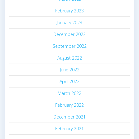
February 2023
January 2023
December 2022
September 2022
August 2022
June 2022
April 2022
March 2022
February 2022
December 2021
February 2021