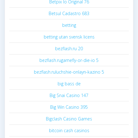
Betpix Io Original 76
Betsul Cadastro 683
betting
betting utan svensk licens
bezflash.ru 20
bezflash.rugamefly-or-die-io 5
bezflash.ruluchshie-onlayn-kazino 5
big bass de
Big Snai Casino 147
Big Win Casino 395
Bigclash Casino Games
bitcoin cash casinos