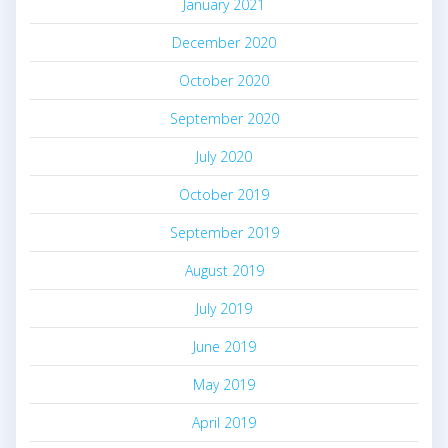
January 2021
December 2020
October 2020
September 2020
July 2020
October 2019
September 2019
August 2019
July 2019
June 2019
May 2019
April 2019