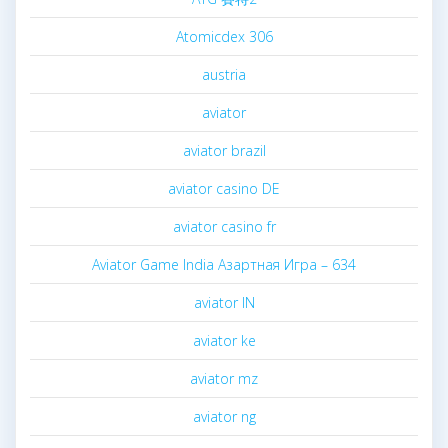
Atomicdex 306
austria
aviator
aviator brazil
aviator casino DE
aviator casino fr
Aviator Game India Азартная Игра – 634
aviator IN
aviator ke
aviator mz
aviator ng