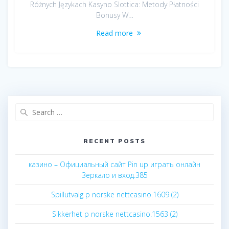
Różnych Językach Kasyno Slottica: Metody Płatności
Bonusy W…
Read more
Search
for:
RECENT POSTS
казино – Официальный сайт Pin up играть онлайн
Зеркало и вход.385
Spillutvalg p norske nettcasino.1609 (2)
Sikkerhet p norske nettcasino.1563 (2)