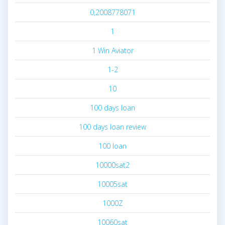
0,2008778071
1
1 Win Aviator
1-2
10
100 days loan
100 days loan review
100 loan
10000sat2
10005sat
1000Z
10060sat