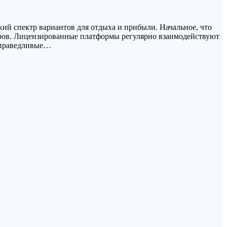
ий спектр вариантов для отдыха и прибыли. Начальное, что
леров. Лицензированные платформы регулярно взаимодействуют
 справедливые…