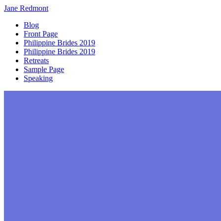
Jane
Redmont
Blog
Front Page
Philippine Brides 2019
Philippine Brides 2019
Retreats
Sample Page
Speaking