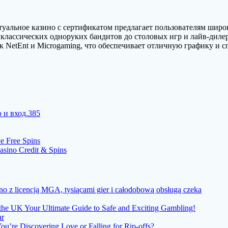
альное казино с сертификатом предлагает пользователям широк
т классических одноруких бандитов до столовых игр и лайв-ди
к NetEnt и Microgaming, что обеспечивает отличную графику и
 и вход.385
ve Free Spins
casino Credit & Spins
o z licencją MGA, tysiącami gier i całodobową obsługą czeka
the UK Your Ultimate Guide to Safe and Exciting Gambling!
ar
ou’re Discovering Love or Falling for Rip-offs?