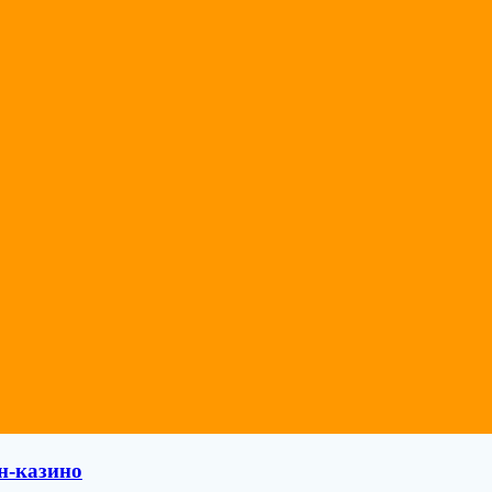
н-казино