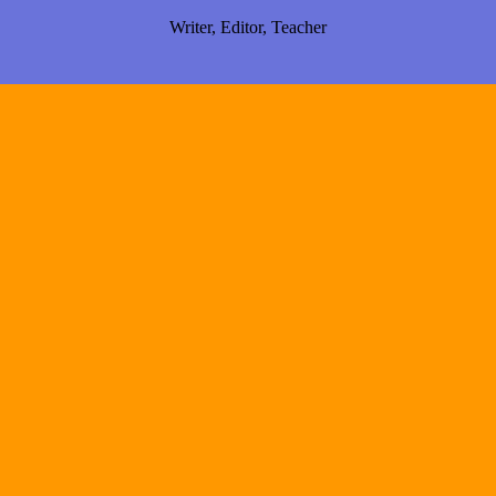
Writer, Editor, Teacher