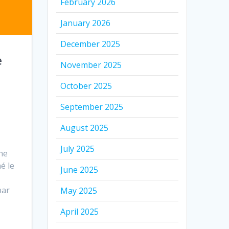
February 2026
January 2026
December 2025
e
November 2025
October 2025
September 2025
August 2025
July 2025
ne
é le
June 2025
par
May 2025
April 2025