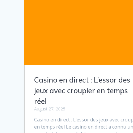
Casino en direct : L’essor des
jeux avec croupier en temps
réel
August 27, 2025
Casino en direct : L’essor des jeux avec crou
en temps réel Le casino en direct a connu u