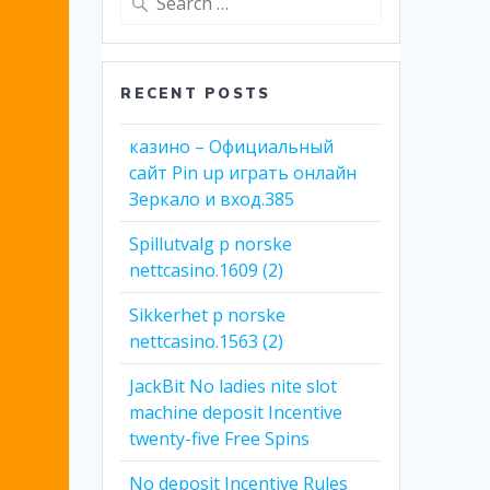
for:
RECENT POSTS
казино – Официальный
сайт Pin up играть онлайн
Зеркало и вход.385
Spillutvalg p norske
nettcasino.1609 (2)
Sikkerhet p norske
nettcasino.1563 (2)
JackBit No ladies nite slot
machine deposit Incentive
twenty-five Free Spins
No deposit Incentive Rules