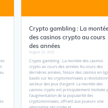
Crypto gambling : La monté
des casinos crypto au cours
des années
August 23, 2025
res
Crypto gambling : La montée des casinos
en
crypto au cours des années Au cours des
au
dernières années, l’essor des casinos en lig
basés sur les cryptomonnaies a révolutionn
secteur des jeux d’argent. La montée des
casinos crypto est principalement motivée 
l’augmentation de la popularité des
les
cryptomonnaies, offrant aux joueurs une
alternative sécurisée et…