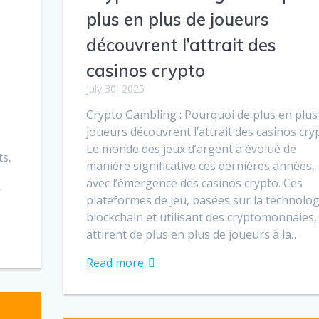
plus en plus de joueurs
découvrent l’attrait des
casinos crypto
July 30, 2025
Crypto Gambling : Pourquoi de plus en plus
s
joueurs découvrent l’attrait des casinos cry
Le monde des jeux d’argent a évolué de
s.
manière significative ces dernières années,
avec l’émergence des casinos crypto. Ces
r
plateformes de jeu, basées sur la technolog
blockchain et utilisant des cryptomonnaies,
attirent de plus en plus de joueurs à la…
Read more