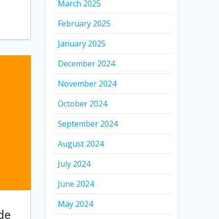
March 2025
February 2025
January 2025
December 2024
November 2024
October 2024
September 2024
August 2024
July 2024
June 2024
May 2024
de