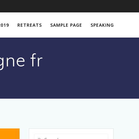
2019
RETREATS
SAMPLE PAGE
SPEAKING
gne fr
Search