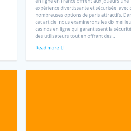
en ligne en France offrent aux joueurs une
expérience divertissante et sécurisée, avec 
nombreuses options de paris attractifs. Da
cet article, nous examinerons les dix meille
casinos en ligne qui garantissent la sécurit
des utilisateurs tout en offrant des…
Read more