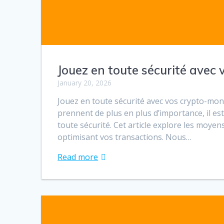
Jouez en toute sécurité avec 
January 20, 2026
Jouez en toute sécurité avec vos crypto-mo
prennent de plus en plus d’importance, il est
toute sécurité. Cet article explore les moye
optimisant vos transactions. Nous…
Read more