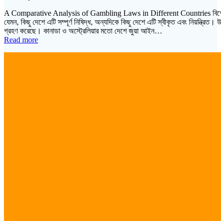
A Comparative Analysis of Gambling Laws in Different Countries বিশ্বের বিভ
যেমন, কিছু দেশে এটি সম্পূর্ণ নিষিদ্ধ, অন্যদিকে কিছু দেশে এটি স্বীকৃত এবং নিয়ন্ত্রিত।
গ্রহণ করেছে। কানাডা ও অস্ট্রেলিয়ার মতো দেশে জুয়া আইন…
Read more