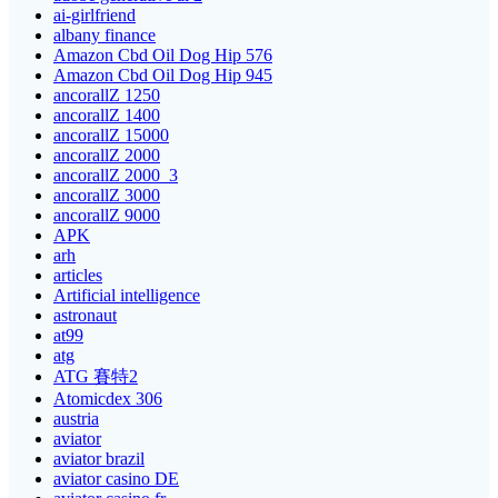
ai-girlfriend
albany finance
Amazon Cbd Oil Dog Hip 576
Amazon Cbd Oil Dog Hip 945
ancorallZ 1250
ancorallZ 1400
ancorallZ 15000
ancorallZ 2000
ancorallZ 2000_3
ancorallZ 3000
ancorallZ 9000
APK
arh
articles
Artificial intelligence
astronaut
at99
atg
ATG 賽特2
Atomicdex 306
austria
aviator
aviator brazil
aviator casino DE