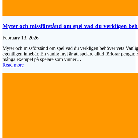
Myter och missförstånd om spel vad du verkligen beh
February 13, 2026
Myter och missförstånd om spel vad du verkligen behöver veta Vanlig
egentligen innebär. En vanlig myt är att spelare alltid förlorar pengar. 
många exempel på spelare som vinner…
Read more