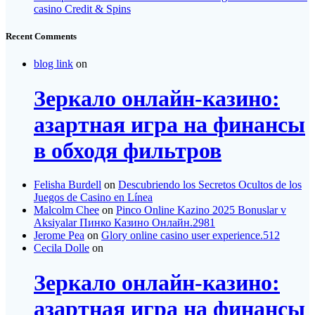
casino Credit & Spins
Recent Comments
blog link
on
Зеркало онлайн-казино:
азартная игра на финансы
в обходя фильтров
Felisha Burdell
on
Descubriendo los Secretos Ocultos de los
Juegos de Casino en Línea
Malcolm Chee
on
Pinco Online Kazino 2025 Bonuslar v
Aksiyalar Пинко Казино Онлайн.2981
Jerome Pea
on
Glory online casino user experience.512
Cecila Dolle
on
Зеркало онлайн-казино:
азартная игра на финансы