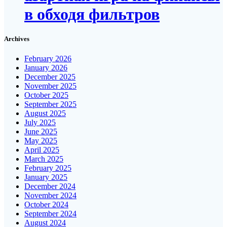
в обходя фильтров
Archives
February 2026
January 2026
December 2025
November 2025
October 2025
September 2025
August 2025
July 2025
June 2025
May 2025
April 2025
March 2025
February 2025
January 2025
December 2024
November 2024
October 2024
September 2024
August 2024