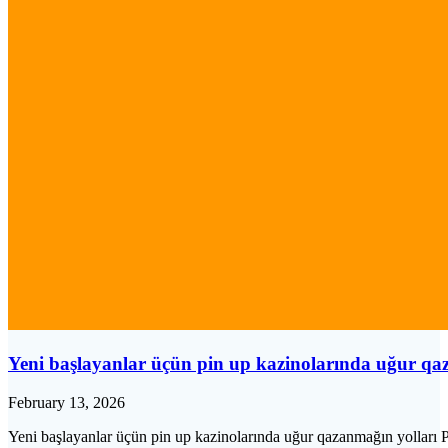
Yeni başlayanlar üçün pin up kazinolarında uğur qa
February 13, 2026
Yeni başlayanlar üçün pin up kazinolarında uğur qazanmağın yolları