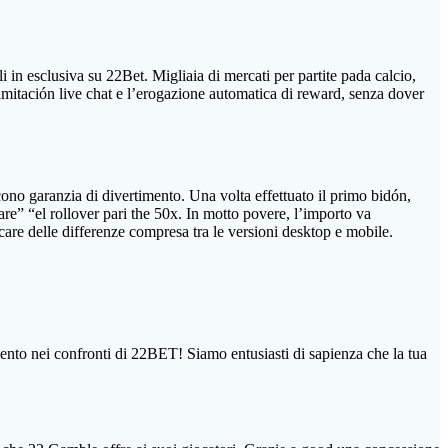
in esclusiva su 22Bet. Migliaia di mercati per partite pada calcio,
mitación live chat e l’erogazione automatica di reward, senza dover
scono garanzia di divertimento. Una volta effettuato il primo bidón,
are” “el rollover pari the 50x. In motto povere, l’importo va
care delle differenze compresa tra le versioni desktop e mobile.
mento nei confronti di 22BET! Siamo entusiasti di sapienza che la tua