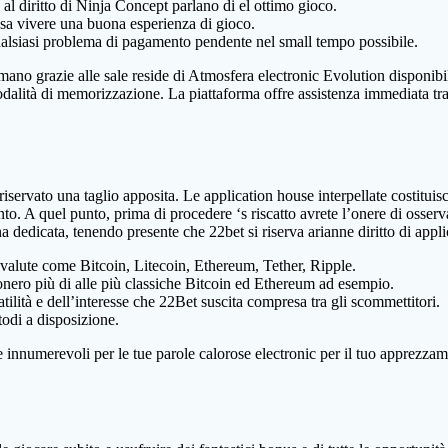
 al diritto di Ninja Concept parlano di el ottimo gioco.
ssa vivere una buona esperienza di gioco.
alsiasi problema di pagamento pendente nel small tempo possibile.
no grazie alle sale reside di Atmosfera electronic Evolution disponibili 
dalità di memorizzazione. La piattaforma offre assistenza immediata tra
riservato una taglio apposita. Le application house interpellate costitui
to. A quel punto, prima di procedere ‘s riscatto avrete l’onere di osserv
dedicata, tenendo presente che 22bet si riserva arianne diritto di appli
ovalute come Bitcoin, Litecoin, Ethereum, Tether, Ripple.
onero più di alle più classiche Bitcoin ed Ethereum ad esempio.
tilità e dell’interesse che 22Bet suscita compresa tra gli scommettitori.
todi a disposizione.
ie innumerevoli per le tue parole calorose electronic per il tuo apprezza