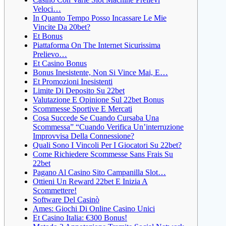
Veloci…
In Quanto Tempo Posso Incassare Le Mie
Vincite Da 20bet?
Et Bonus
Piattaforma On The Internet Sicurissima
Prelievo…
Et Casino Bonus
Bonus Inesistente, Non Si Vince Mai, E…
Et Promozioni Inesistenti
Limite Di Deposito Su 22bet
Valutazione E Opinione Sul 22bet Bonus
Scommesse Sportive E Mercati
Cosa Succede Se Cuando Cursaba Una
Scommessa” “Cuando Verifica Un’interruzione
Improvvisa Della Connessione?
Quali Sono I Vincoli Per I Giocatori Su 22bet?
Come Richiedere Scommesse Sans Frais Su
22bet
Pagano Al Casino Sito Campanilla Slot…
Ottieni Un Reward 22bet E Inizia A
Scommettere!
Software Del Casinò
Ames: Giochi Di Online Casino Unici
Et Casino Italia: €300 Bonus!