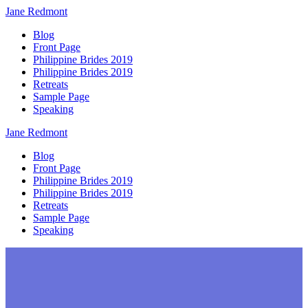
Jane
Redmont
Blog
Front Page
Philippine Brides 2019
Philippine Brides 2019
Retreats
Sample Page
Speaking
Jane
Redmont
Blog
Front Page
Philippine Brides 2019
Philippine Brides 2019
Retreats
Sample Page
Speaking