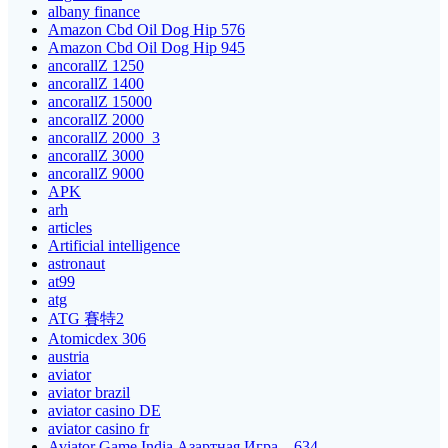
albany finance
Amazon Cbd Oil Dog Hip 576
Amazon Cbd Oil Dog Hip 945
ancorallZ 1250
ancorallZ 1400
ancorallZ 15000
ancorallZ 2000
ancorallZ 2000_3
ancorallZ 3000
ancorallZ 9000
APK
arh
articles
Artificial intelligence
astronaut
at99
atg
ATG 賽特2
Atomicdex 306
austria
aviator
aviator brazil
aviator casino DE
aviator casino fr
Aviator Game India Азартная Игра – 634