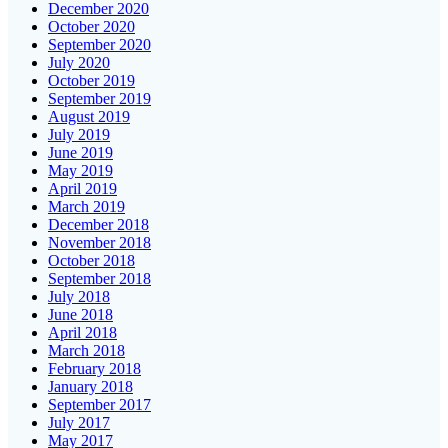
December 2020
October 2020
September 2020
July 2020
October 2019
September 2019
August 2019
July 2019
June 2019
May 2019
April 2019
March 2019
December 2018
November 2018
October 2018
September 2018
July 2018
June 2018
April 2018
March 2018
February 2018
January 2018
September 2017
July 2017
May 2017