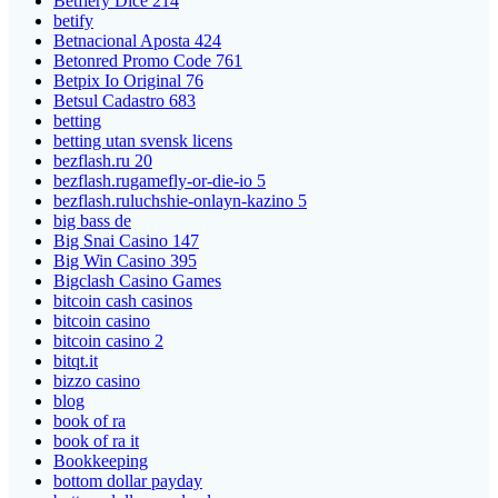
Betfiery Dice 214
betify
Betnacional Aposta 424
Betonred Promo Code 761
Betpix Io Original 76
Betsul Cadastro 683
betting
betting utan svensk licens
bezflash.ru 20
bezflash.rugamefly-or-die-io 5
bezflash.ruluchshie-onlayn-kazino 5
big bass de
Big Snai Casino 147
Big Win Casino 395
Bigclash Casino Games
bitcoin cash casinos
bitcoin casino
bitcoin casino 2
bitqt.it
bizzo casino
blog
book of ra
book of ra it
Bookkeeping
bottom dollar payday