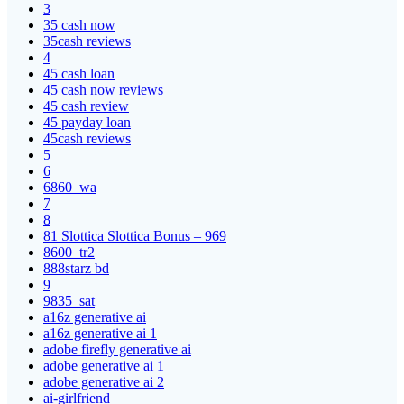
3
35 cash now
35cash reviews
4
45 cash loan
45 cash now reviews
45 cash review
45 payday loan
45cash reviews
5
6
6860_wa
7
8
81 Slottica Slottica Bonus – 969
8600_tr2
888starz bd
9
9835_sat
a16z generative ai
a16z generative ai 1
adobe firefly generative ai
adobe generative ai 1
adobe generative ai 2
ai-girlfriend