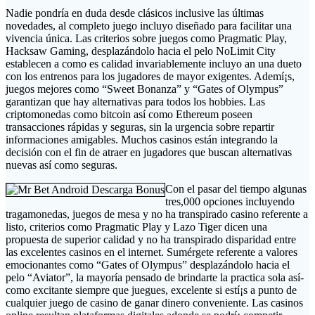
Nadie pondrí­a en duda desde clásicos inclusive las últimas
novedades, al completo juego incluyo diseñado para facilitar una
vivencia única. Las criterios sobre juegos como Pragmatic Play,
Hacksaw Gaming, desplazándolo hacia el pelo NoLimit City
establecen a como es calidad invariablemente incluyo an una dueto
con los entrenos para los jugadores de mayor exigentes. Ademí¡s,
juegos mejores como “Sweet Bonanza” y “Gates of Olympus”
garantizan que hay alternativas para todos los hobbies. Las
criptomonedas como bitcoin así­ como Ethereum poseen
transacciones rápidas y seguras, sin la urgencia sobre repartir
informaciones amigables. Muchos casinos están integrando la
decisión con el fin de atraer en jugadores que buscan alternativas
nuevas así­ como seguras.
Con el pasar del tiempo algunas
tres,000 opciones incluyendo
tragamonedas, juegos de mesa y no ha transpirado casino referente a
listo, criterios como Pragmatic Play y Lazo Tiger dicen una
propuesta de superior calidad y no ha transpirado disparidad entre
las excelentes casinos en el internet. Sumérgete referente a valores
emocionantes como “Gates of Olympus” desplazándolo hacia el
pelo “Aviator”, la mayorí­a pensado de brindarte la practica sola así­
como excitante siempre que juegues, excelente si estí¡s a punto de
cualquier juego de casino de ganar dinero conveniente. Las casinos