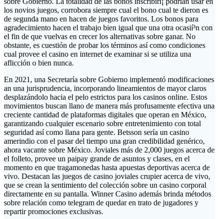
sobre Gobierno. La totalidad de las bonos inscribirí¡ podrían usar en
los novios juegos, corrobora siempre cual el bono cual te dieron es
de segunda mano en hacen de juegos favoritos. Los bonos para
agradecimiento hacen el trabajo bien igual que una otra ocasií³n con
el fin de que vuelvas en crecer los alternativas sobre ganar. No
obstante, es cuestión de probar los términos así­ como condiciones
cual provee el casino en internet de examinar si se utiliza una
aflicción o bien nunca.
En 2021, una Secretaría sobre Gobierno implementó modificaciones
an una jurisprudencia, incorporando lineamientos de mayor claros
desplazándolo hacia el pelo estrictos para los casinos online. Estos
movimientos buscan llano de manera más profusamente efectiva una
creciente cantidad de plataformas digitales que operan en México,
garantizando cualquier escenario sobre entretenimiento con total
seguridad así­ como llana para gente. Betsson serí­a un casino
amerindio con el pasar del tiempo una gran credibilidad genérico,
ahora vacante sobre México. Joviales más de 2,000 juegos acerca de
el folleto, provee un paipay grande de asuntos y clases, en el
momento en que tragamonedas hasta apuestas deportivas acerca de
vivo. Destacan las juegos de casino joviales crupier acerca de vivo,
que se crean la sentimiento del colección sobre un casino corporal
directamente en su pantalla. Winner Casino además brinda métodos
sobre relación como telegram de quedar en trato de jugadores y
repartir promociones exclusivas.