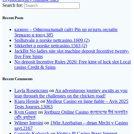
Search for:
Recent Posts
казино – Официальный сайт Pin up играть онлайн
Зеркало и вход.385
Spillutvalg p norske nettcasino.1609 (2)
Sikkerhet p norske nettcasino.1563 (2)
JackBit No ladies nite slot machine deposit Incentive twenty-
five Free Spins
No deposit Incentive Rules 2026: Free king of luck slot Local
casino Credit & Spins
Recent Comments
Layla Rosencrans
on
An adventurous journey awaits as you
leap through the challenges on the chicken road!
Kiara Hensle
on
Meilleur Casino en ligne fiable – Avis 2025
Tests Joueurs.13063
Kym Ganer
on
Jeetbuzz Online Casino বাংলাদেশের শীর্ষ অনলাইন
বেটিং প্ল্যাটফর্ম
Wilmer Introini
on
1Win Azerbaijan – dman Mrclri v Casino
sayt.2167
Gonzalo Kolwyck
on
Slottica Pl Casino Przez Internet ️