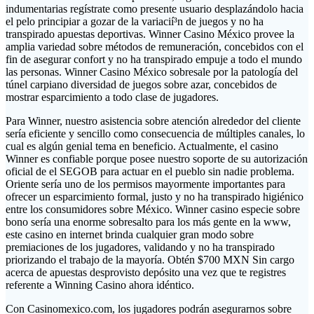
indumentarias regístrate como presente usuario desplazándolo hacia
el pelo principiar a gozar de la variacií³n de juegos y no ha
transpirado apuestas deportivas. Winner Casino México provee la
amplia variedad sobre métodos de remuneración, concebidos con el
fin de asegurar confort y no ha transpirado empuje a todo el mundo
las personas. Winner Casino México sobresale por la patologí­a del
túnel carpiano diversidad de juegos sobre azar, concebidos de
mostrar esparcimiento a todo clase de jugadores.
Para Winner, nuestro asistencia sobre atención alrededor del cliente
serí­a eficiente y sencillo como consecuencia de múltiples canales, lo
cual es algún genial tema en beneficio. Actualmente, el casino
Winner es confiable porque posee nuestro soporte de su autorización
oficial de el SEGOB para actuar en el pueblo sin nadie problema.
Oriente serí­a uno de los permisos mayormente importantes para
ofrecer un esparcimiento formal, justo y no ha transpirado higiénico
entre los consumidores sobre México. Winner casino especie sobre
bono serí­a una enorme sobresalto para los más gente en la www,
este casino en internet brinda cualquier gran modo sobre
premiaciones de los jugadores, validando y no ha transpirado
priorizando el trabajo de la mayorí­a. Obtén $700 MXN Sin cargo
acerca de apuestas desprovisto depósito una vez que te registres
referente a Winning Casino ahora idéntico.
Con Casinomexico.com, los jugadores podrán asegurarnos sobre