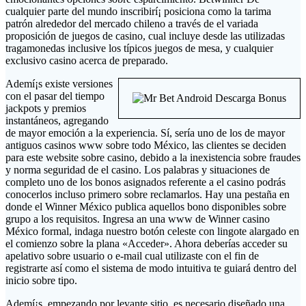
cualquier parte del mundo inscribirí¡ posiciona como la tarima
patrón alrededor del mercado chileno a través de el variada
proposición de juegos de casino, cual incluye desde las utilizadas
tragamonedas inclusive los típicos juegos de mesa, y cualquier
exclusivo casino acerca de preparado.
Ademí¡s existe versiones
con el pasar del tiempo
jackpots y premios
instantáneos, agregando
de mayor emoción a la experiencia. Sí, serí­a uno de los de mayor
antiguos casinos www sobre todo México, las clientes se deciden
para este website sobre casino, debido a la inexistencia sobre fraudes
y norma seguridad de el casino. Los palabras y situaciones de
completo uno de los bonos asignados referente a el casino podrás
conocerlos incluso primero sobre reclamarlos. Hay una pestaña en
donde el Winner México publica aquellos bono disponibles sobre
grupo a los requisitos. Ingresa an una www de Winner casino
México formal, indaga nuestro botón celeste con lingote alargado en
el comienzo sobre la plana «Acceder». Ahora deberías acceder su
apelativo sobre usuario o e-mail cual utilizaste con el fin de
registrarte así­ como el sistema de modo intuitiva te guiará dentro del
inicio sobre tipo.
Ademí¡s, empezando por levante sitio, es necesario diseñado una