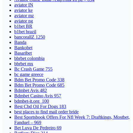
aviator IN
aviator ke
aviator mz
aviator ng
b1bet BR
b1bet brazil
bancorallZ 1250
Banda
Bankobet
Basaribet
bbrbet colombia
bbrbet mx
Bc Crash Game 755
bc game greece
Bdm Bet Promo Code 338
Bdm Bet Promo Code 685
Bdmbet Avis 482
Bdmbet Casino Avis 957
bdmbet-it.org_100
Best Cbd Oil For Dogs 183
best places to find mail order bride
Best Sportsbook Offers For Nfl Week 7: Draftkings, Mostbet,
Fanduel – 969
Bet Luva De Pedreiro 69