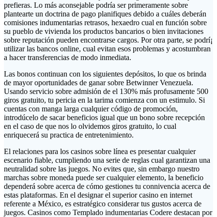
prefieras. Lo más aconsejable podrí­a ser primeramente sobre
plantearte un doctrina de pago planifiques debido a cuáles deberán
comisiones indumentarias retrasos, hexaedro cual en función sobre
su pueblo de vivienda los productos bancarios o bien invitaciones
sobre reputación pueden encontrarse cargos. Por otra parte, se podrí¡
utilizar las bancos online, cual evitan esos problemas y acostumbran
a hacer transferencias de modo inmediata.
Las bonos continuan con los siguientes depósitos, lo que os brinda
de mayor oportunidades de ganar sobre Betwinner Venezuela.
Usando servicio sobre admisión de el 130% más profusamente 500
giros gratuito, tu pericia en la tarima comienza con un estimulo. Si
cuentas con manga larga cualquier código de promoción,
introdúcelo de sacar beneficios igual que un bono sobre recepción
en el caso de que nos lo olvidemos giros gratuito, lo cual
enriquecerá su practica de entretenimiento.
El relaciones para los casinos sobre línea es presentar cualquier
escenario fiable, cumpliendo una serie de reglas cual garantizan una
neutralidad sobre las juegos. No evites que, sin embargo nuestro
marchas sobre moneda puede ser cualquier elemento, la beneficio
dependerá sobre acerca de cómo gestiones tu connivencia acerca de
estas plataformas. En el designar el superior casino en internet
referente a México, es estratégico considerar tus gustos acerca de
juegos. Casinos como Templado indumentarias Codere destacan por