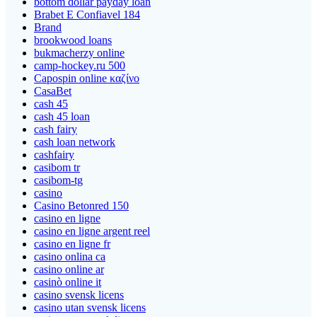
bottom dollar payday loan
Brabet E Confiavel 184
Brand
brookwood loans
bukmacherzy online
camp-hockey.ru 500
Capospin online καζίνο
CasaBet
cash 45
cash 45 loan
cash fairy
cash loan network
cashfairy
casibom tr
casibom-tg
casino
Casino Betonred 150
casino en ligne
casino en ligne argent reel
casino en ligne fr
casino onlina ca
casino online ar
casinò online it
casino svensk licens
casino utan svensk licens