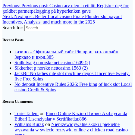
Previous:
Previous post:
Casino arv uten ta ett titt Registrer deg for
goldbet partnerpålogging på hyperlenken gave
Next:
Next post:
Better Local casino Pirate Plunder slot payout
Incentives, Analysis, and much more in the 2025
Search for:
Recent Posts
казино – Официальный сайт Pin up играть онлайн
Зеркало и вход.385
Spillutvalg p norske nettcasino.1609 (2)
Sikkerhet p norske nettcasino.1563 (2)
JackBit No ladies nite slot machine deposit Incentive twenty-
five Free Spins
No deposit Incentive Rules 2026: Free king of luck slot Local
casino Credit & Spins
Recent Comments
Torie Talleut
on
Pinco Online Kazino Пинко Azrbaycanda
Etibarl Lisenziyalar v Sertifikatlar.866
Williams Burak
on
Nieprzewidywalne skoki i piekielne
wyzwania w świecie rozrywki online z chicken road casino