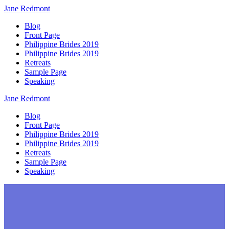
Jane
Redmont
Blog
Front Page
Philippine Brides 2019
Philippine Brides 2019
Retreats
Sample Page
Speaking
Jane
Redmont
Blog
Front Page
Philippine Brides 2019
Philippine Brides 2019
Retreats
Sample Page
Speaking