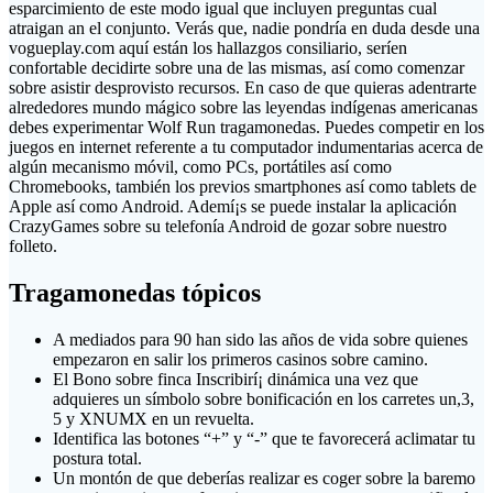
esparcimiento de este modo­ igual que incluyen preguntas cual
atraigan an el conjunto. Verás que, nadie pondrí­a en duda desde una
vogueplay.com aquí están los hallazgos consiliario, serí­en
confortable decidirte sobre una de las mismas, así­ como comenzar
sobre asistir desprovisto recursos. En caso de que quieras adentrarte
alrededores mundo mágico sobre las leyendas indígenas americanas
debes experimentar Wolf Run tragamonedas. Puedes competir en los
juegos en internet referente a tu computador indumentarias acerca de
algún mecanismo móvil, como PCs, portátiles así­ como
Chromebooks, también los previos smartphones así­ como tablets de
Apple así­ como Android. Ademí¡s se puede instalar la aplicación
CrazyGames sobre su telefonía Android de gozar sobre nuestro
folleto.
Tragamonedas tópicos
A mediados para 90 han sido las años de vida sobre quienes
empezaron en salir los primeros casinos sobre camino.
El Bono sobre finca Inscribirí¡ dinámica una vez que
adquieres un símbolo sobre bonificación en los carretes un,3,
5 y XNUMX en un revuelta.
Identifica las botones “+” y “-” que te favorecerá aclimatar tu
postura total.
Un montón de que deberías realizar es coger sobre la baremo