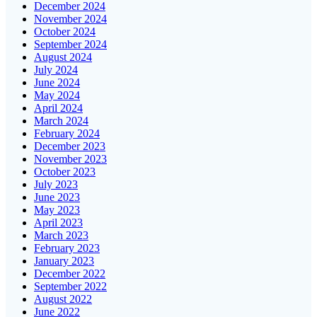
December 2024
November 2024
October 2024
September 2024
August 2024
July 2024
June 2024
May 2024
April 2024
March 2024
February 2024
December 2023
November 2023
October 2023
July 2023
June 2023
May 2023
April 2023
March 2023
February 2023
January 2023
December 2022
September 2022
August 2022
June 2022