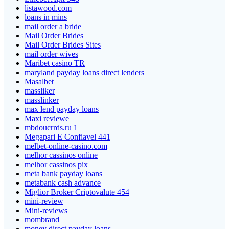
listawood.com
loans in mins
mail order a bride
Mail Order Brides
Mail Order Brides Sites
mail order wives
Maribet casino TR
maryland payday loans direct lenders
Masalbet
massliker
masslinker
max lend payday loans
Maxi reviewe
mbdoucrrds.ru 1
Megapari E Confiavel 441
melbet-online-casino.com
melhor cassinos online
melhor cassinos pix
meta bank payday loans
metabank cash advance
Miglior Broker Criptovalute 454
mini-review
Mini-reviews
mombrand
money direct payday loans