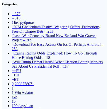
Categories
– 373
– 513
! Без рубрики
"2024 Cheltenham Festival Wagering Offers, Promotions,
Free Of Charge Bets – 233
"basra War Cemetery Brand New Zealand War Graves
Project – 305
"Download For Easy Access On Ios Or Perhaps Android! –
258
"Equine Racing Odds Explained: How To Go Through
Horse Betting Odds – 18
"Will Trump Defeat Harris? What Election Betting Markets
Say About Us Presidential Poll – 117
++PU
+BH
+BT
0,2008778071
1
1 Win Aviator
1-2
10
100 days loan