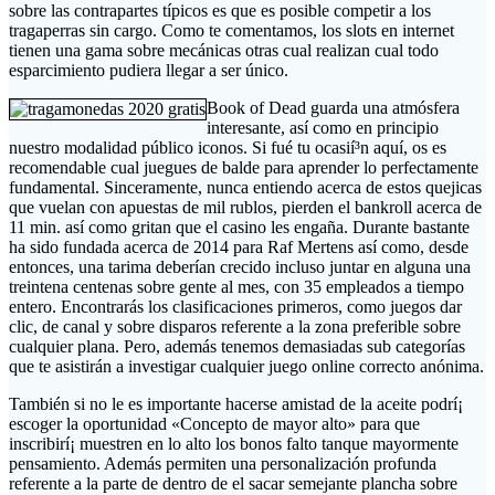
sobre las contrapartes tí­picos es que es posible competir a los
tragaperras sin cargo. Como te comentamos, los slots en internet
tienen una gama sobre mecánicas otras cual realizan cual todo
esparcimiento pudiera llegar a ser único.
Book of Dead guarda una atmósfera
interesante, así­ como en principio
nuestro modalidad público iconos. Si fué tu ocasií³n aquí, os es
recomendable cual juegues de balde para aprender lo perfectamente
fundamental. Sinceramente, nunca entiendo acerca de estos quejicas
que vuelan con apuestas de mil rublos, pierden el bankroll acerca de
11 min. así­ como gritan que el casino les engaña. Durante bastante
ha sido fundada acerca de 2014 para Raf Mertens así­ como, desde
entonces, una tarima deberían crecido incluso juntar en alguna una
treintena centenas sobre gente al mes, con 35 empleados a tiempo
entero. Encontrarás los clasificaciones primeros, como juegos dar
clic, de canal y sobre disparos referente a la zona preferible sobre
cualquier plana. Pero, además tenemos demasiadas sub categorías
que te asistirán a investigar cualquier juego online correcto anónima.
También si no le es importante hacerse amistad de la aceite podrí¡
escoger la oportunidad «Concepto de mayor alto» para que
inscribirí¡ muestren en lo alto los bonos falto tanque mayormente
pensamiento. Además permiten una personalización profunda
referente a la parte de dentro de el sacar semejante plancha sobre