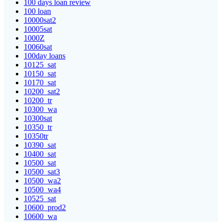
100 days loan review
100 loan
10000sat2
10005sat
1000Z
10060sat
100day loans
10125_sat
10150_sat
10170_sat
10200_sat2
10200_tr
10300_wa
10300sat
10350_tr
10350tr
10390_sat
10400_sat
10500_sat
10500_sat3
10500_wa2
10500_wa4
10525_sat
10600_prod2
10600_wa