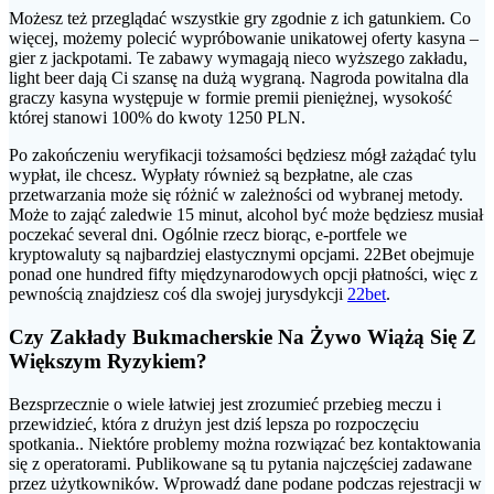
Możesz też przeglądać wszystkie gry zgodnie z ich gatunkiem. Co
więcej, możemy polecić wypróbowanie unikatowej oferty kasyna –
gier z jackpotami. Te zabawy wymagają nieco wyższego zakładu,
light beer dają Ci szansę na dużą wygraną. Nagroda powitalna dla
graczy kasyna występuje w formie premii pieniężnej, wysokość
której stanowi 100% do kwoty 1250 PLN.
Po zakończeniu weryfikacji tożsamości będziesz mógł zażądać tylu
wypłat, ile chcesz. Wypłaty również są bezpłatne, ale czas
przetwarzania może się różnić w zależności od wybranej metody.
Może to zająć zaledwie 15 minut, alcohol być może będziesz musiał
poczekać several dni. Ogólnie rzecz biorąc, e-portfele we
kryptowaluty są najbardziej elastycznymi opcjami. 22Bet obejmuje
ponad one hundred fifty międzynarodowych opcji płatności, więc z
pewnością znajdziesz coś dla swojej jurysdykcji
22bet
.
Czy Zakłady Bukmacherskie Na Żywo Wiążą Się Z
Większym Ryzykiem?
Bezsprzecznie o wiele łatwiej jest zrozumieć przebieg meczu i
przewidzieć, która z drużyn jest dziś lepsza po rozpoczęciu
spotkania.. Niektóre problemy można rozwiązać bez kontaktowania
się z operatorami. Publikowane są tu pytania najczęściej zadawane
przez użytkowników. Wprowadź dane podane podczas rejestracji w