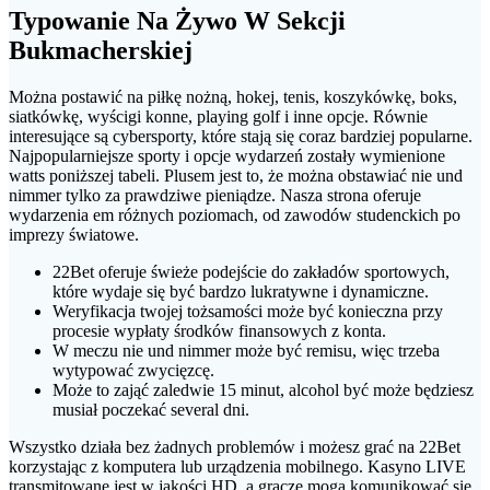
Typowanie Na Żywo W Sekcji
Bukmacherskiej
Można postawić na piłkę nożną, hokej, tenis, koszykówkę, boks,
siatkówkę, wyścigi konne, playing golf i inne opcje. Równie
interesujące są cybersporty, które stają się coraz bardziej popularne.
Najpopularniejsze sporty i opcje wydarzeń zostały wymienione
watts poniższej tabeli. Plusem jest to, że można obstawiać nie und
nimmer tylko za prawdziwe pieniądze. Nasza strona oferuje
wydarzenia em różnych poziomach, od zawodów studenckich po
imprezy światowe.
22Bet oferuje świeże podejście do zakładów sportowych,
które wydaje się być bardzo lukratywne i dynamiczne.
Weryfikacja twojej tożsamości może być konieczna przy
procesie wypłaty środków finansowych z konta.
W meczu nie und nimmer może być remisu, więc trzeba
wytypować zwycięzcę.
Może to zająć zaledwie 15 minut, alcohol być może będziesz
musiał poczekać several dni.
Wszystko działa bez żadnych problemów i możesz grać na 22Bet
korzystając z komputera lub urządzenia mobilnego. Kasyno LIVE
transmitowane jest w jakości HD, a gracze mogą komunikować się