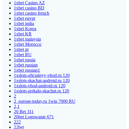
1xbet Casino AZ
1xbet casino BD
1xbet casino french
1xbet egypt
1xbet india
1xbet Korea
1xbet KR
1xbet malaysia
1xbet Morocco
1xbet pt
1xbet RU
1xbet russia
1xbet russian
1xbet russian1
1xslots-oficialnyy-vhod.ru 120
1xslots-skachat-android.ru 120
1xslots-vhod-android.ru 120
1xslots-zerkalo-skachat.ru 120
2
2_europe-today.ru 1win 7000 RU
2,1
20 Bet 311
20bet Logowanie 671
222
22bet