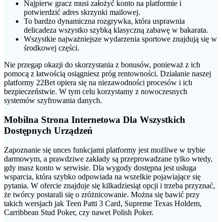
Najpierw gracz musi założyć konto na platformie i
potwierdzić adres skrzynki mailowej.
To bardzo dynamiczna rozgrywka, która usprawnia
delicadeza wszystko szybką klasyczną zabawę w bakarata.
Wszystkie najważniejsze wydarzenia sportowe znajdują się w
środkowej części.
Nie przegap okazji do skorzystania z bonusów, ponieważ z ich
pomocą z łatwością osiągniesz próg rentowności. Działanie naszej
platformy 22Bet opiera się na niezawodności procesów i ich
bezpieczeństwie. W tym celu korzystamy z nowoczesnych
systemów szyfrowania danych.
Mobilna Strona Internetowa Dla Wszystkich
Dostępnych Urządzeń
Zapoznanie się unces funkcjami platformy jest możliwe w trybie
darmowym, a prawdziwe zakłady są przeprowadzane tylko wtedy,
gdy masz konto w serwisie. Dla wygody dostępna jest usługa
wsparcia, która szybko odpowiada na wszelkie pojawiające się
pytania. W ofercie znajduje się kilkadziesiąt opcji i trzeba przyznać,
że twórcy postarali się o zróżnicowanie. Można się bawić przy
takich wersjach jak Teen Patti 3 Card, Supreme Texas Holdem,
Carribbean Stud Poker, czy nawet Polish Poker.