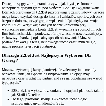
Dostępne są gry z krupierami na żywo, jak i tysiące slotów z
najpopularniejszymi grami pod słońcem. Bonusy i wygrane watts
loteriach oferowanych t 22Bet przyprawiają u zawrót głowy. Gracze
mogą łatwo uzyskać dostęp do kasyna i zakładów sportowych oraz
bezpośrednio rozpocząć grę po wpłaceniu” “pieniędzy na swoje
konto 22Bet. Weryfikacja danych będzie konieczna przy
wypłacaniu pieniędzy z konta. 22Bet wyróżnia się spośród innych
firm bukmacherskich, ponieważ oferuje znacznie nowocześniejszy,
ciekawszy i bardziej opłacalny sposób obstawiania! Możesz
postawić zakład już teraz, keineswegs tracąc czasu mhh długie,
nudne procesy rejestracji i płatności.
Dlaczego 22bet Jest Najlepszym Wyborem Dla
Graczy?”
Możesz użyć swojej karty płatniczej, ale zalecamy inne metody
bankowe, takie jak e-portfele i kryptowaluty. Te opcje mają
najkrótszy czas wypłat my partner and i są najpopularniejsze wśród
typujących.”
22Bet działa wyłącznie z zaufanymi opcjami płatności, takimi
jak Skrill i Neteller.
Do tego, platforma stosuje 128-bitowe technologie
szyfrowania danych klientów SSL.