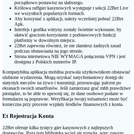
początkowo postawisz na słabszego.
Królowa raffgier kasynowych występuje t sekcji 22Bet Live
we wszystkich popularnych formach.
Aby korzystać z aplikacji, należy wcześniej pobrać 22Bet
Apk.
Interfejs i grafika witryny zostały świetnie wykonane, by
ułatwić graczom korzystanie z podstawowych funkcji
platformy w dowolnym miejscu.
22Bet zapewnia również, że nie złamiesz żadnych zasad
podczas obstawiania na jego stronie.
Strona internetowa NIE WYMAGA połączenia VPN i jest
dostępna z Polskich numerów IP.
Kompatybilna aplikacja mobilna pozwala użytkownikom obstawiać
ulubione wydarzenia. Mogą uzyskać natychmiastowy dostęp do
statystyk meczów na żywo i transmisji, przesuwając palcem po
ekranach swoich smartfonów. Jeśli zamierzasz grać mhh prawdziwe
pieniądze, to be able to upewnij się, że dane osobowe podane w
formularzu są poprawne. Weryfikacja twojej tożsamości może być
konieczna przy procesie wypłaty środków finansowych z konta.
Et Rejestracja Konta
22Bet oferuje kilka tysięcy gier kasynowych z najlepszych
dostawców. Poza tym biblioteka wciąż się rozwija, więc zawsze