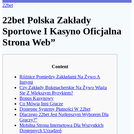
22bet
22bet Polska Zakłady
Sportowe I Kasyno Oficjalna
Strona Web”
Content
Różnice Pomiędzy Zakładami Na Żywo A
Innymi
Czy Zakłady Bukmacherskie Na Żywo Wiążą
Się Z Większym Ryzykiem?
Bonus Kasynowy
Co Mówią Inni Gracze
Dostępne Systemy Płatności W 22bet
Dlaczego 22bet Jest Najlepszym Wyborem Dla
Graczy?”
Mobilna Strona Internetowa Dla Wszystkich
Dostępnych Urządzeń