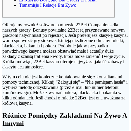
Transmisje I Relacje Em Żywo
Oferujemy również software partnerski 22Bet Companions dla
naszych graczy. Bonusy powitalne 22Bet są przyznawane nowym
graczom natychmiast po rejestracji. Jeśli preferujesz klasykę kasyna,
warto sprawdzić gry stołowe. Istnieją niezliczone odmiany ruletki,
blackjacka, bakarata i pokera. Podobnie jak w przypadku
prawdziwego kasyna możesz obstawiać małe i actually duże
zakłady z szansą trafienia kwoty, która może zmienić Twoje życie.
Krótko mówiąc, 22Bet kasyno oferuje najwyższą jakość zabawy i
ekscytującą atmosferę.
W tym celu nie jest konieczne kontaktowanie się z konsultantami
pomocy technicznej. Kliknij “Zaloguj się” – “Nie pamiętam hasła” i
wybierz metodę odzyskiwania (przez e-mail lub numer telefonu
komórkowego). Możesz wybrać pokera, blackjacka i bakarata w
kilku odmianach. Jeśli chodzi o ruletkę 22Bet, jest ona uważana za
królową kasyna.
Różnice Pomiędzy Zakładami Na Żywo A
Innymi