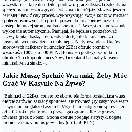
wszystkim na kole do ruletki, ponieważ gracz obstawia zakłady na
sprzężonym unces rozgrywką własnym interfejsie. Możesz jeszcze
bardziej ułatwić cały proces, wykorzystując swoje konto w mediach
społecznościowych. Po prostu pozwól bukmacherowi uzyskać
dostęp do twojej strony na Facebooku, a” “Wszystko inne zostanie
wykonane automatycznie. Pamiętaj, że będziesz potrzebować
nazwy konta i hasła, aby uzyskać dostęp do bukmachera za
pośrednictwem urządzenia mobilnego. Na typowanie zakładów
sportowych najlepszy bukmacher 22Bet oferuje premię w
wysokości 100% do 500 PLN. Bonus ten podlega warunkom
obrotu x5 na kuponie unces 3 wydarzeniami i actually kursem
minimalnym a single. 4.
Jakie Muszę Spełnić Warunki, Żeby Móc
Grać W Kasynie Na Żywo?
“Bukmacher 22Bet. com to be able to platforma posiadająca watts
ofercie zarówno zakłady sportowe, ale również gry kasynowe watts
kasynie online (także kasyno LIVE). Takie połączenie sprawia, że
od 2017 roku, platforma ta przyciąga ogromną liczbę graczy,
również gracz z Polski. Strona oferuje podgląd statystyk, bogate
promocje i duży bonus powitalny (do 1250 PLN).