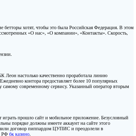
 бетторы хотят, чтобы это была Российская Федерация. В этом
ассмотренных «О нас», «О компании», «Контакты». Скорость,
ензии.
БК Леон настолько качественно проработала линию
 Ежедневно контора предоставляет более 10 популярных
у самому современному сервису. Указанный оператор вторым
т играть прошло сайт и мобильное приложение. Безусловный
льны порядке должны имеете аккаунт на сайте этого
лючили договор пиппардом ЦУПИС и преодолели в
и РФ
бк казино
.