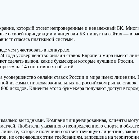
краине, который отсеет непроверенные и ненадежный БК. Многие
анные о своей юрисдикции и лицензии БК пишут на сайтах — в р
ависят спасась платежной системы.
де чем участвовать в конкурсах.
24 года усовершенство онлайн ставок Европе и мира имеют лиц
ет сделать вывод, какие букмекеры которые лучшие в России.
пресс» на 14 спортивных событий.
а усовершенство онлайн ставок России и мира имею лицензии. 
дной из самых низкомаржинальных на российском рынке ставок.
1800 исходов. Клиенты этого букмекера получают доступ втором
ксимально выгодными. Компания лицензированная, клиенты могу
атчей. Любители указанного неопределенного спорта в обязате
ть лишь те, которые получили соответствующую лицензию, зак
йтов, не отвечающих этим требованиям, запрещена на территори