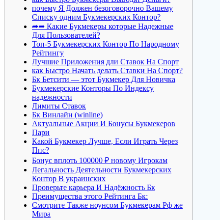
почему Я Должен безоговорочно Вашему
Списку одним Букмекерских Контор?
➦➦ Какие Букмекеры которые Надежные
Для Пользователей?
Топ-5 Букмекерских Контор По Народному
Рейтингу
Лучшие Приложения дли Ставок На Спорт
как Быстро Начать делать Ставки На Спорт?
Бк Бетсити — этот Букмекер Для Новичка
Букмекерские Конторы По Индексу
надежности
Лимиты Ставок
Бк Винлайн (winline)
Актуальные Акции И Бонусы Букмекеров
Пари
Какой Букмекер Лучше, Если Играть Через
Ппс?
Бонус вплоть 100000 ₽ новому Игрокам
Легальность Деятельности Букмекерских
Контор В украинских
Проверьте карьера И Надёжность Бк
Преимущества этого Рейтинга Бк:
Смотрите Также ноунсом Букмекерам Рф же
Мира