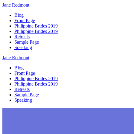
Jane
Redmont
Blog
Front Page
Philippine Brides 2019
Philippine Brides 2019
Retreats
Sample Page
Speaking
Jane
Redmont
Blog
Front Page
Philippine Brides 2019
Philippine Brides 2019
Retreats
Sample Page
Speaking