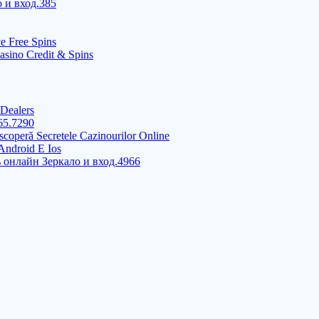
 и вход.385
ve Free Spins
casino Credit & Spins
 Dealers
365.7290
scoperă Secretele Cazinourilor Online
Android E Ios
 онлайн Зеркало и вход.4966