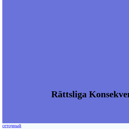
Rättsliga Konsekven
сеточный