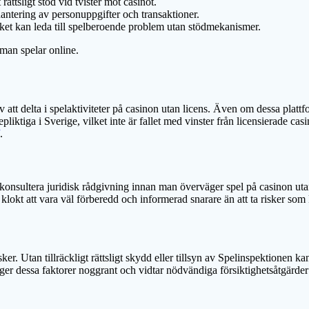
ättsligt stöd vid tvister mot casinot.
antering av personuppgifter och transaktioner.
ket kan leda till spelberoende problem utan stödmekanismer.
 man spelar online.
tt delta i spelaktiviteter på casinon utan licens. Även om dessa plattf
pliktiga i Sverige, vilket inte är fallet med vinster från licensierade 
.
 konsultera juridisk rådgivning innan man överväger spel på casinon uta
klokt att vara väl förberedd och informerad snarare än att ta risker som 
er. Utan tillräckligt rättsligt skydd eller tillsyn av Spelinspektionen ka
väger dessa faktorer noggrant och vidtar nödvändiga försiktighetsåtgärder