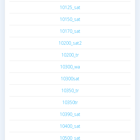
10125_sat
10150_sat
10170_sat
10200_sat2
10200_tr
10300_wa
10300sat
10350_tr
10350tr
10390_sat
10400_sat
10500_sat