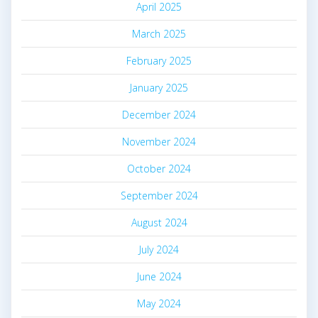
April 2025
March 2025
February 2025
January 2025
December 2024
November 2024
October 2024
September 2024
August 2024
July 2024
June 2024
May 2024