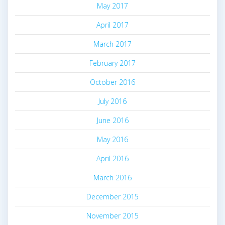
May 2017
April 2017
March 2017
February 2017
October 2016
July 2016
June 2016
May 2016
April 2016
March 2016
December 2015
November 2015