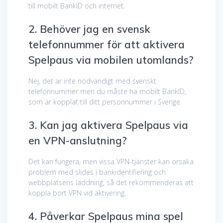
till mobilt BankID och internet.
2. Behöver jag en svensk
telefonnummer för att aktivera
Spelpaus via mobilen utomlands?
Nej, det är inte nödvändigt med svenskt
telefonnummer men du måste ha mobilt BankID,
som är kopplat till ditt personnummer i Sverige.
3. Kan jag aktivera Spelpaus via
en VPN-anslutning?
Det kan fungera, men vissa VPN-tjänster kan orsaka
problem med slides i bankidentifiering och
webbplatsens laddning, så det rekommenderas att
koppla bort VPN vid aktivering.
4. Påverkar Spelpaus mina spel