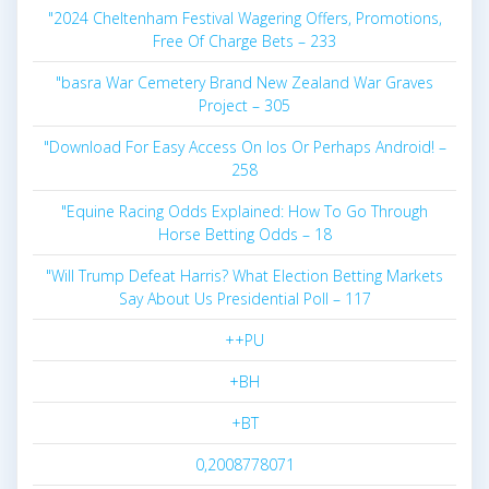
"2024 Cheltenham Festival Wagering Offers, Promotions,
Free Of Charge Bets – 233
"basra War Cemetery Brand New Zealand War Graves
Project – 305
"Download For Easy Access On Ios Or Perhaps Android! –
258
"Equine Racing Odds Explained: How To Go Through
Horse Betting Odds – 18
"Will Trump Defeat Harris? What Election Betting Markets
Say About Us Presidential Poll – 117
++PU
+BH
+BT
0,2008778071