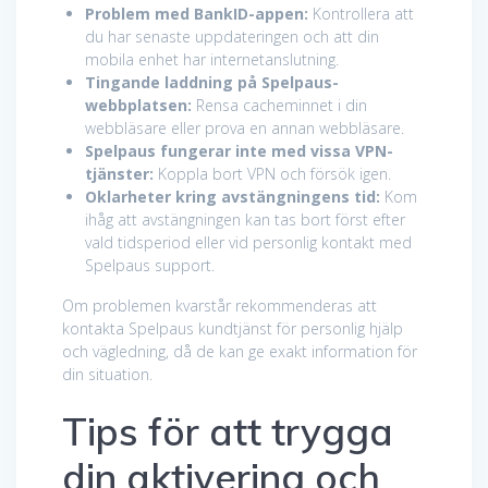
Problem med BankID-appen:
Kontrollera att
du har senaste uppdateringen och att din
mobila enhet har internetanslutning.
Tingande laddning på Spelpaus-
webbplatsen:
Rensa cacheminnet i din
webbläsare eller prova en annan webbläsare.
Spelpaus fungerar inte med vissa VPN-
tjänster:
Koppla bort VPN och försök igen.
Oklarheter kring avstängningens tid:
Kom
ihåg att avstängningen kan tas bort först efter
vald tidsperiod eller vid personlig kontakt med
Spelpaus support.
Om problemen kvarstår rekommenderas att
kontakta Spelpaus kundtjänst för personlig hjälp
och vägledning, då de kan ge exakt information för
din situation.
Tips för att trygga
din aktivering och