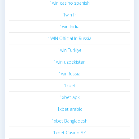
1win casino spanish
1win fr
1win India
1WIN Official In Russia
1win Turkiye
1win uzbekistan
1winRussia
1xbet
1xbet apk
1xbet arabic
1xbet Bangladesh
1xbet Casino AZ