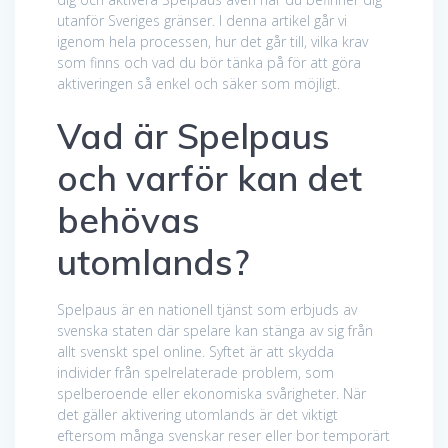
utanför Sveriges gränser. I denna artikel går vi
igenom hela processen, hur det går till, vilka krav
som finns och vad du bör tänka på för att göra
aktiveringen så enkel och säker som möjligt.
Vad är Spelpaus
och varför kan det
behövas
utomlands?
Spelpaus är en nationell tjänst som erbjuds av
svenska staten där spelare kan stänga av sig från
allt svenskt spel online. Syftet är att skydda
individer från spelrelaterade problem, som
spelberoende eller ekonomiska svårigheter. När
det gäller aktivering utomlands är det viktigt
eftersom många svenskar reser eller bor temporärt