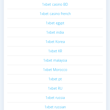
1xbet casino BD
1xbet casino french
1xbet egypt
1xbet india
1xbet Korea
1xbet KR
1xbet malaysia
1xbet Morocco
1xbet pt
1xbet RU
1xbet russia
1xbet russian