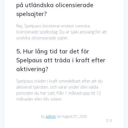
på utländska olicensierade
spelsajter?
Nej, Spelpaus blockerar endast svenska
licensierade spelbolag. Du är själv ansvarig för att
undvika olicensierade sajter.
5. Hur lång tid tar det för
Spelpaus att träda i kraft efter
aktivering?
Spelpaus träder i kraft omedelbart efter att du
aktiverat tjänsten, och varar under den valda
perioden du har satt, från 1 månad upp till 12
månader eller tills vidare.
by
admin
on August 27, 2025
0