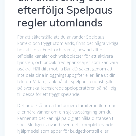
efterfölja Spelpaus
regler utomlands
För att säkerställa att du använder Spelpaus
korrekt och tryggt utomlands, finns det några viktiga
tips att följa. Först och främst, använd alltid
officiella kanaler och webbplatser för att aktivera
tjänsten, och undvik tredjepartssajter som kan vara
osäkra. Håll ditt mobila BankID säkert genom att
inte dela dina inloggningsuppgifter eller låna ut din
telefon. Vidare, tänk på att Spelpaus endast gäller
på svenska licensierade speloperatörer, så håll dig
till dessa för ett tryggt spelande.
Det är också bra att informera familjemedlemmar
eller nära vänner om din självavstängning om du
känner att det kan hjälpa dig att hålla distansen till
spel. Slutligen, använd eventuellt kompletterande
hjälpmedel som appar för budgetkontroll eller