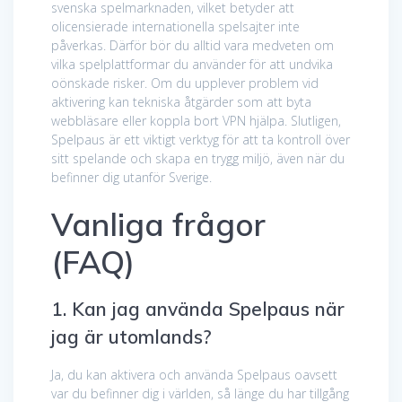
svenska spelmarknaden, vilket betyder att
olicensierade internationella spelsajter inte
påverkas. Därför bör du alltid vara medveten om
vilka spelplattformar du använder för att undvika
oönskade risker. Om du upplever problem vid
aktivering kan tekniska åtgärder som att byta
webbläsare eller koppla bort VPN hjälpa. Slutligen,
Spelpaus är ett viktigt verktyg för att ta kontroll över
sitt spelande och skapa en trygg miljö, även när du
befinner dig utanför Sverige.
Vanliga frågor
(FAQ)
1. Kan jag använda Spelpaus när
jag är utomlands?
Ja, du kan aktivera och använda Spelpaus oavsett
var du befinner dig i världen, så länge du har tillgång