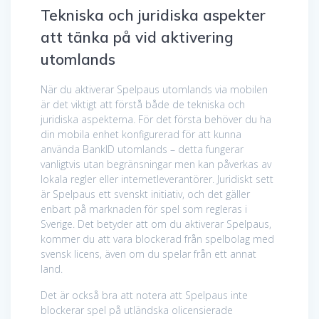
Tekniska och juridiska aspekter
att tänka på vid aktivering
utomlands
När du aktiverar Spelpaus utomlands via mobilen
är det viktigt att förstå både de tekniska och
juridiska aspekterna. För det första behöver du ha
din mobila enhet konfigurerad för att kunna
använda BankID utomlands – detta fungerar
vanligtvis utan begränsningar men kan påverkas av
lokala regler eller internetleverantörer. Juridiskt sett
är Spelpaus ett svenskt initiativ, och det gäller
enbart på marknaden för spel som regleras i
Sverige. Det betyder att om du aktiverar Spelpaus,
kommer du att vara blockerad från spelbolag med
svensk licens, även om du spelar från ett annat
land.
Det är också bra att notera att Spelpaus inte
blockerar spel på utländska olicensierade