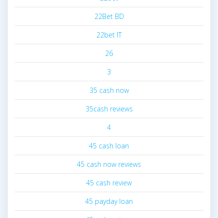
22Bet BD
22bet IT
26
3
35 cash now
35cash reviews
4
45 cash loan
45 cash now reviews
45 cash review
45 payday loan