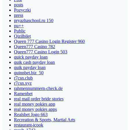
posts
Pozyczki
press
pryazhaschool.ru 150
pu++
Public
Qizilbilet
Queen 777 Casino Login Register 960
Queen777 Casino 782
Queen777 Casino Login 503
quick payday loan
quik cash payday loan
quik payday loan
quinnbet.biz_50
r7csn.club
r7csn.xyz
rahmennummern-check.de
Ramenbet
real mail order bride stories
real money pokies app
real money pokies apps
Realsbet Jogo 663
Recreation & Sports, Martial Arts
restaurant-icook