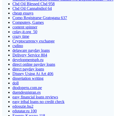
Cbd Oil Blessed Cbd 958
Cbd Oil Cannabidiol 64
cheap essays
Como Registrarse Gratogana 637
Computers, Games
content spinner
cplay-it.org_50
crazy time
Cryptocurrency exchange
csdino
delaware payday loans
Delivery Service 804
developmentspb.ru
direct online payday loans
direct payday loans
Disney Using Ai Art 406
dissertation writing
doll
dtodoperu.com.pe
duendesnigran.es
easy financial loans reviews
easy tribal loans no credit check
edosszie.hu2
edutatar.ru 100
Energy Kasyno 118