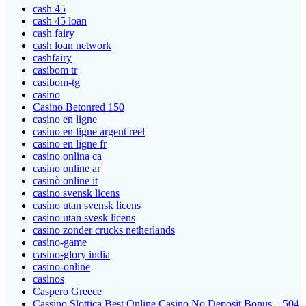
cash 45
cash 45 loan
cash fairy
cash loan network
cashfairy
casibom tr
casibom-tg
casino
Casino Betonred 150
casino en ligne
casino en ligne argent reel
casino en ligne fr
casino onlina ca
casino online ar
casinò online it
casino svensk licens
casino utan svensk licens
casino utan svesk licens
casino zonder crucks netherlands
casino-game
casino-glory india
casino-online
casinos
Caspero Greece
Cassino Slottica Best Online Casino No Deposit Bonus – 504