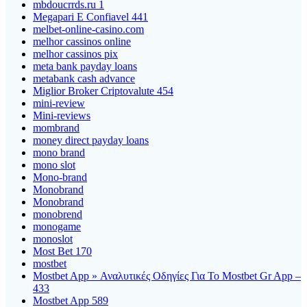
mbdoucrrds.ru 1
Megapari E Confiavel 441
melbet-online-casino.com
melhor cassinos online
melhor cassinos pix
meta bank payday loans
metabank cash advance
Miglior Broker Criptovalute 454
mini-review
Mini-reviews
mombrand
money direct payday loans
mono brand
mono slot
Mono-brand
Monobrand
Monobrand
monobrend
monogame
monoslot
Most Bet 170
mostbet
Mostbet App » Αναλυτικές Οδηγίες Για Το Mostbet Gr App –
433
Mostbet App 589