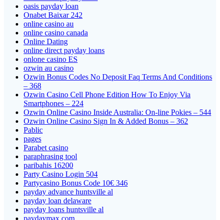
oasis payday loan
Onabet Baixar 242
online casino au
online casino canada
Online Dating
online direct payday loans
onlone casino ES
ozwin au casino
Ozwin Bonus Codes No Deposit Faq Terms And Conditions
– 368
Ozwin Casino Cell Phone Edition How To Enjoy Via
Smartphones – 224
Ozwin Online Casino Inside Australia: On-line Pokies – 544
Ozwin Online Casino Sign In & Added Bonus – 362
Pablic
pages
Parabet casino
paraphrasing tool
paribahis 16200
Party Casino Login 504
Partycasino Bonus Code 10€ 346
payday advance huntsville al
payday loan delaware
payday loans huntsville al
paydaymax com