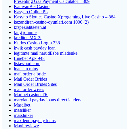
Presenting Gas Payment Calculator – 309
KaravanBet Casino
Kasyno Online PL
Kasyno Slottica Casino Xprogaming Live Casino – 864
kazandiran-casino-oyunlari.com 1000 (2)
kfspezialitaeten.at
king johnnie
kreditos MX 2t
Kudos Casino Login 238
kwik cash payday loan
legitimte mail narudЕѕbe mladenke
Linebet Apk 948
listawood.com
loans in mins
mail order a bride
Mail Order Brides
Mail Order Brides Sites
mail order wives
Maribet casino TR
maryland payday loans direct lenders
Masalbet
massliker
masslinker
max lend payday loans
Maxi reviewe