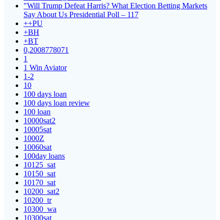
"Will Trump Defeat Harris? What Election Betting Markets
Say About Us Presidential Poll – 117
++PU
+BH
+BT
0,2008778071
1
1 Win Aviator
1-2
10
100 days loan
100 days loan review
100 loan
10000sat2
10005sat
1000Z
10060sat
100day loans
10125_sat
10150_sat
10170_sat
10200_sat2
10200_tr
10300_wa
10300sat