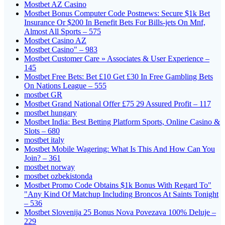
Mostbet AZ Casino
Mostbet Bonus Computer Code Postnews: Secure $1k Bet
Insurance Or $200 In Benefit Bets For Bills-jets On Mnf,
Almost All Sports – 575
Mostbet Casino AZ
Mostbet Casino" – 983
Mostbet Customer Care » Associates & User Experience –
145
Mostbet Free Bets: Bet £10 Get £30 In Free Gambling Bets
On Nations League – 555
mostbet GR
Mostbet Grand National Offer £75 29 Assured Profit – 117
mostbet hungary
Mostbet India: Best Betting Platform Sports, Online Casino &
Slots – 680
mostbet italy
Mostbet Mobile Wagering: What Is This And How Can You
Join? – 361
mostbet norway
mostbet ozbekistonda
Mostbet Promo Code Obtains $1k Bonus With Regard To"
"Any Kind Of Matchup Including Broncos At Saints Tonight
– 536
Mostbet Slovenija 25 Bonus Nova Povezava 100% Deluje –
229