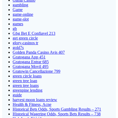
Gama Casino
gambling
Game
game-online
game-slot
games
gb
Gbg Bet E Confiavel 213
get green circle
glory-casinos tr
gold7s
Golden Panda Casino Avis 407
Gratogana App 451
Gratogana Entrar 685
Gratogana Movil 495
Gratowin Cancellazione 799
green circle loans
green tree loan
green tree loans
greenpine lending
guide
harvest moon loans review
Health & Fitness, Acne
Historical Bets Odds, Sports Gambling Results – 271
Historical Wagering Odds, Sports Bets Results – 738