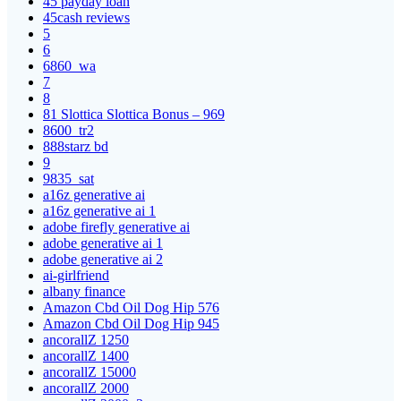
45 payday loan
45cash reviews
5
6
6860_wa
7
8
81 Slottica Slottica Bonus – 969
8600_tr2
888starz bd
9
9835_sat
a16z generative ai
a16z generative ai 1
adobe firefly generative ai
adobe generative ai 1
adobe generative ai 2
ai-girlfriend
albany finance
Amazon Cbd Oil Dog Hip 576
Amazon Cbd Oil Dog Hip 945
ancorallZ 1250
ancorallZ 1400
ancorallZ 15000
ancorallZ 2000