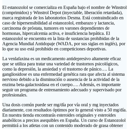
El estanozolol se comercializa en España bajo el nombre de Winstrol
(comprimidos) y Winstrol Depot (inyectable, liberación retardada),
marca registrada de los laboratorios Desma. Está contraindicado en
caso de hipersensibilidad al estanozolol, embarazo y lactancia,
carcinoma de próstata, tumores en varones dependientes de
hormonas, hipercalcemia activa, e insuficiencia hepática. El
estanozolol se encuentra en la lista de sustancias prohibidas de la
Agencia Mundial Antidopaje (WADA, por sus siglas en inglés), por
lo que su uso está prohibido en competiciones deportivas.
La venlafaxina es un medicamento antidepresivo altamente eficaz
que se utiliza para tratar una variedad de trastornos psicológicos,
como la depresión, la ansiedad y el trastorno de pánico…. La
gangliosidose es una enfermedad genética rara que afecta al sistema
nervioso debido a la disminución o ausencia de la actividad de la
enzima beta-galactosidasa en el cuerpo…. Además, es importante
seguir un programa de entrenamiento adecuado y supervisado por
profesionales.
Una dosis común puede ser mg/día por vía oral y mg inyectados
diariamente, con resultados óptimos por lo general visto a 50 mg/día.
En nuestra tienda encontrarás esteroides originales y esteroides
anabólicos a precios asequibles en España. Un curso de Estanozolol
permitirá a los atletas con un contenido moderado de grasa obtener