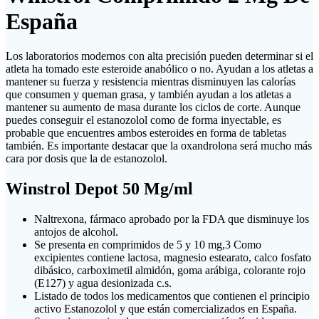
España
Los laboratorios modernos con alta precisión pueden determinar si el
atleta ha tomado este esteroide anabólico o no. Ayudan a los atletas a
mantener su fuerza y ​​resistencia mientras disminuyen las calorías
que consumen y queman grasa, y también ayudan a los atletas a
mantener su aumento de masa durante los ciclos de corte. Aunque
puedes conseguir el estanozolol como de forma inyectable, es
probable que encuentres ambos esteroides en forma de tabletas
también. Es importante destacar que la oxandrolona será mucho más
cara por dosis que la de estanozolol.
Winstrol Depot 50 Mg/ml
Naltrexona, fármaco aprobado por la FDA que disminuye los
antojos de alcohol.
Se presenta en comprimidos de 5 y 10 mg,3​ Como
excipientes contiene lactosa, magnesio estearato, calco fosfato
dibásico, carboximetil almidón, goma arábiga, colorante rojo
(E127) y agua desionizada c.s.
Listado de todos los medicamentos que contienen el principio
activo Estanozolol y que están comercializados en España.