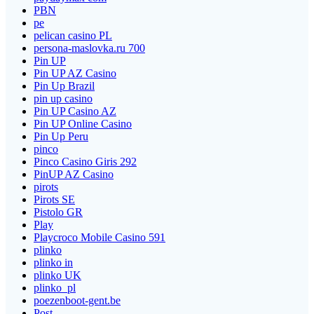
PBN
pe
pelican casino PL
persona-maslovka.ru 700
Pin UP
Pin UP AZ Casino
Pin Up Brazil
pin up casino
Pin UP Casino AZ
Pin UP Online Casino
Pin Up Peru
pinco
Pinco Casino Giris 292
PinUP AZ Casino
pirots
Pirots SE
Pistolo GR
Play
Playcroco Mobile Casino 591
plinko
plinko in
plinko UK
plinko_pl
poezenboot-gent.be
Post