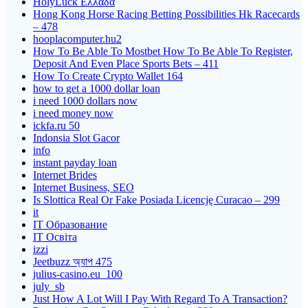
HolyLuck Ελλάδα
Hong Kong Horse Racing Betting Possibilities Hk Racecards
– 478
hooplacomputer.hu2
How To Be Able To Mostbet How To Be Able To Register,
Deposit And Even Place Sports Bets – 411
How To Create Crypto Wallet 164
how to get a 1000 dollar loan
i need 1000 dollars now
i need money now
ickfa.ru 50
Indonsia Slot Gacor
info
instant payday loan
Internet Brides
Internet Business, SEO
Is Slottica Real Or Fake Posiada Licencję Curacao – 299
it
IT Образование
IT Освіта
izzi
Jeetbuzz অ্যাপ 475
julius-casino.eu_100
july_sb
Just How A Lot Will I Pay With Regard To A Transaction?