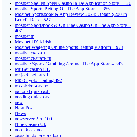
‎mostbet Spellen Speel Casino In De Application Store – 126
‎mostbet Sports Betting On The App Store" – 356
Mostbet Sportsbook & App Review 2024: Obtain $200 In
Benefit Bets – 527
‎mostbet Sportsbook & On Line Casino On The App Store –
407
mostbet tr
Mostbet UZ Kirish
Mostbet Wagering Online Sports Betting Platform – 973
mostbet скачать
mostbet скачать ru
‎mostbet: Sports Gambling Around The App Store – 343
Mr Bet casino DE
mr jack bet brazil
Mt5 Crypto Trading 492
mx-bbrbet-casino
national quik cash
needing quick cash
new
New Post
News
newserverl2.ru 100
Nine Casino Uk
non uk casino
oasis funds payday loan