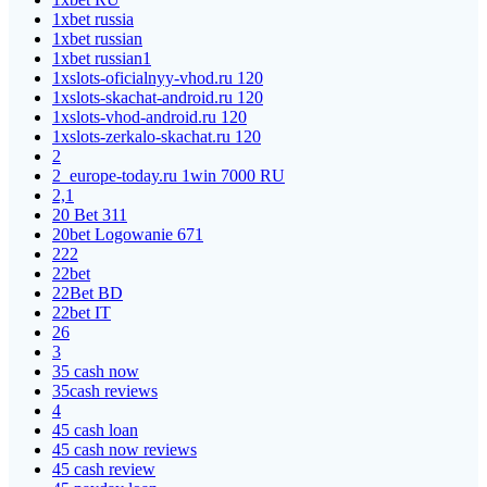
1xbet russia
1xbet russian
1xbet russian1
1xslots-oficialnyy-vhod.ru 120
1xslots-skachat-android.ru 120
1xslots-vhod-android.ru 120
1xslots-zerkalo-skachat.ru 120
2
2_europe-today.ru 1win 7000 RU
2,1
20 Bet 311
20bet Logowanie 671
222
22bet
22Bet BD
22bet IT
26
3
35 cash now
35cash reviews
4
45 cash loan
45 cash now reviews
45 cash review