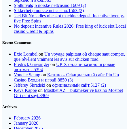
Зеркало и вход.385
Spillutvalg p norske nettcasino.1609 (2)
Sikkerhet p norske nettcasino.1563 (2)
JackBit No ladies nite slot machine deposit Incentive twenty-
five Free Spins
No deposit Incentive Rules 2026: Free king of luck slot Local
casino Credit & Spins
Recent Comments
Exie Lombel
on
Un voyage palpitant où chaque saut compte,
que révèlent vraiment les avis sur chicken road
Fredrick Griesinger
on
UP-X онлайн казино игровые
автоматы.5394
Voncile Seung
on
Казино – Официальный сайт Pin Up
Casino Входи и играй.8850 (3)
Jefferey Skradski
on
официальный сайт.5127 (2)
Keva Kappe
on
Mostbet AZ – bukmeker ve kazino Mostbet
Giri rsmi sayt.3969
Archives
February 2026
January 2026
December 2025