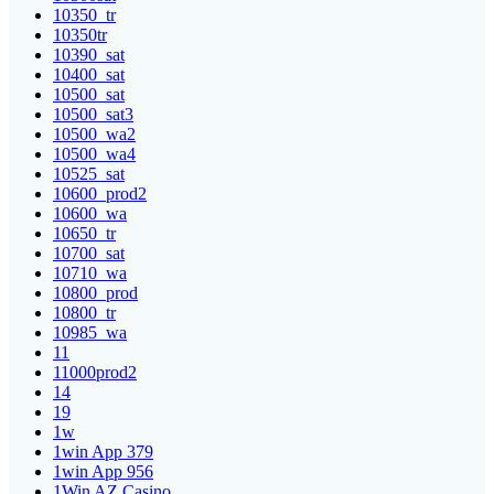
10350_tr
10350tr
10390_sat
10400_sat
10500_sat
10500_sat3
10500_wa2
10500_wa4
10525_sat
10600_prod2
10600_wa
10650_tr
10700_sat
10710_wa
10800_prod
10800_tr
10985_wa
11
11000prod2
14
19
1w
1win App 379
1win App 956
1Win AZ Casino