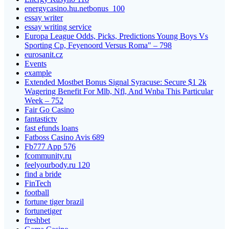
energycasino.hu.netbonus_100
essay writer
essay writing service
Europa League Odds, Picks, Predictions Young Boys Vs
Sporting Cp, Feyenoord Versus Roma" – 798
eurosanit.cz
Events
example
Extended Mostbet Bonus Signal Syracuse: Secure $1 2k
Wagering Benefit For Mlb, Nfl, And Wnba This Particular
Week – 752
Fair Go Casino
fantastictv
fast efunds loans
Fatboss Casino Avis 689
Fb777 App 576
fcommunity.ru
feelyourbody.ru 120
find a bride
FinTech
football
fortune tiger brazil
fortunetiger
freshbet