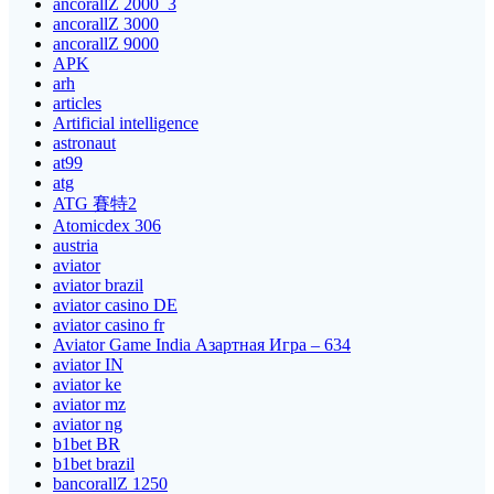
ancorallZ 2000_3
ancorallZ 3000
ancorallZ 9000
APK
arh
articles
Artificial intelligence
astronaut
at99
atg
ATG 賽特2
Atomicdex 306
austria
aviator
aviator brazil
aviator casino DE
aviator casino fr
Aviator Game India Азартная Игра – 634
aviator IN
aviator ke
aviator mz
aviator ng
b1bet BR
b1bet brazil
bancorallZ 1250