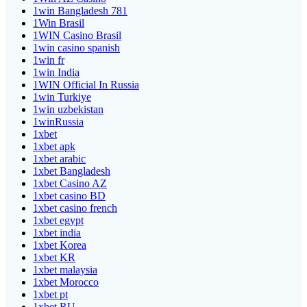
1win Bangladesh 781
1Win Brasil
1WIN Casino Brasil
1win casino spanish
1win fr
1win India
1WIN Official In Russia
1win Turkiye
1win uzbekistan
1winRussia
1xbet
1xbet apk
1xbet arabic
1xbet Bangladesh
1xbet Casino AZ
1xbet casino BD
1xbet casino french
1xbet egypt
1xbet india
1xbet Korea
1xbet KR
1xbet malaysia
1xbet Morocco
1xbet pt
1xbet RU