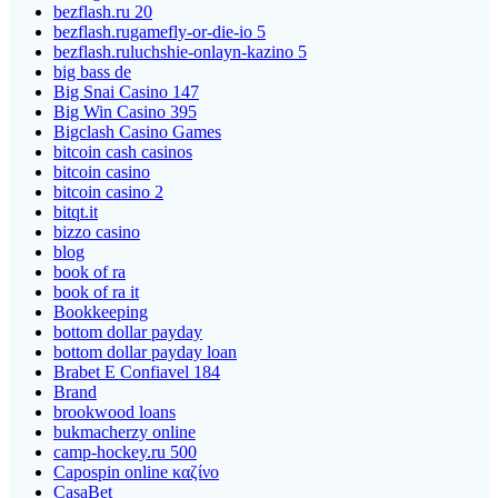
bezflash.ru 20
bezflash.rugamefly-or-die-io 5
bezflash.ruluchshie-onlayn-kazino 5
big bass de
Big Snai Casino 147
Big Win Casino 395
Bigclash Casino Games
bitcoin cash casinos
bitcoin casino
bitcoin casino 2
bitqt.it
bizzo casino
blog
book of ra
book of ra it
Bookkeeping
bottom dollar payday
bottom dollar payday loan
Brabet E Confiavel 184
Brand
brookwood loans
bukmacherzy online
camp-hockey.ru 500
Capospin online καζίνο
CasaBet