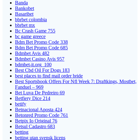
Banda
Bankobet
Basaribet
bbrbet colombia
bbrbet mx
Bc Crash Game 755
bc game greece
Bdm Bet Promo Code 338
Bdm Bet Promo Code 685
Bdmbet Avis 482
Bdmbet Casino Avis 957
bdmbet-it.org_100
Best Cbd Oil For Dogs 183
best places to find mail order bride
Best Sportsbook Offers For Nfl Week 7: Draftkings, Mostbet,
Fanduel – 969
Bet Luva De Pedreiro 69
Betfiery Dice 214
betify
Betnacional Aposta 424
Betonred Promo Code 761
Betpix Io Original 76
Betsul Cadastro 683
betting
betting utan svensk licens