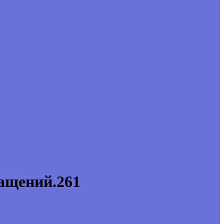
ащений.261