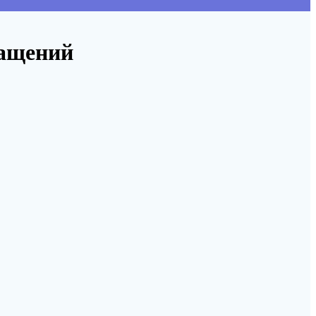
ращений