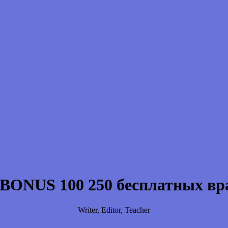
 BONUS 100 250 бесплатных вр
Writer, Editor, Teacher