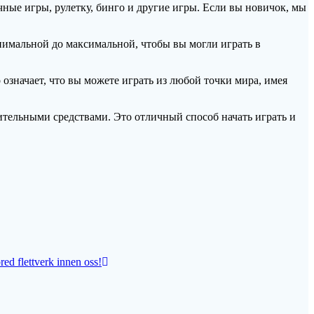
чные игры, рулетку, бинго и другие игры. Если вы новичок, мы
инимальной до максимальной, чтобы вы могли играть в
означает, что вы можете играть из любой точки мира, имея
ительными средствами. Это отличный способ начать играть и
red flettverk innen oss!