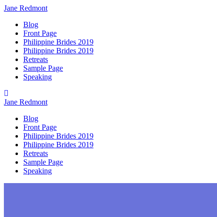
Jane
Redmont
Blog
Front Page
Philippine Brides 2019
Philippine Brides 2019
Retreats
Sample Page
Speaking
Jane
Redmont
Blog
Front Page
Philippine Brides 2019
Philippine Brides 2019
Retreats
Sample Page
Speaking