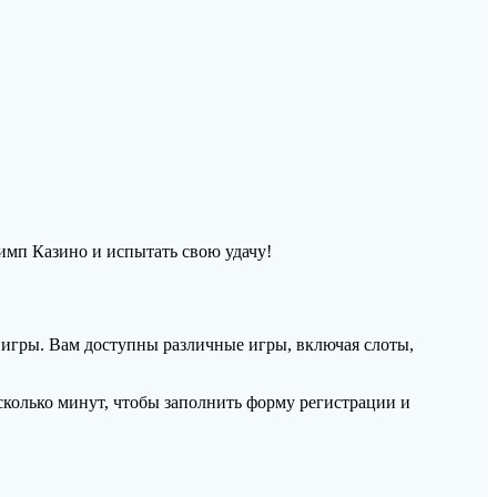
имп Казино и испытать свою удачу!
т игры. Вам доступны различные игры, включая слоты,
есколько минут, чтобы заполнить форму регистрации и