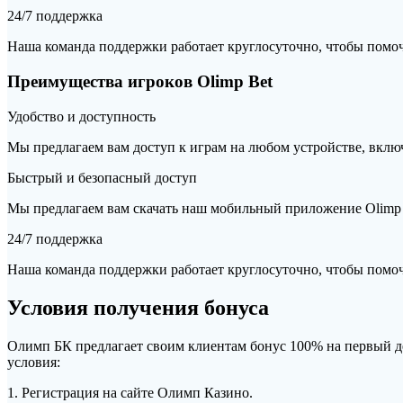
24/7 поддержка
Наша команда поддержки работает круглосуточно, чтобы помоч
Преимущества игроков Olimp Bet
Удобство и доступность
Мы предлагаем вам доступ к играм на любом устройстве, вклю
Быстрый и безопасный доступ
Мы предлагаем вам скачать наш мобильный приложение Olimp B
24/7 поддержка
Наша команда поддержки работает круглосуточно, чтобы помоч
Условия получения бонуса
Олимп БК предлагает своим клиентам бонус 100% на первый д
условия:
1. Регистрация на сайте Олимп Казино.