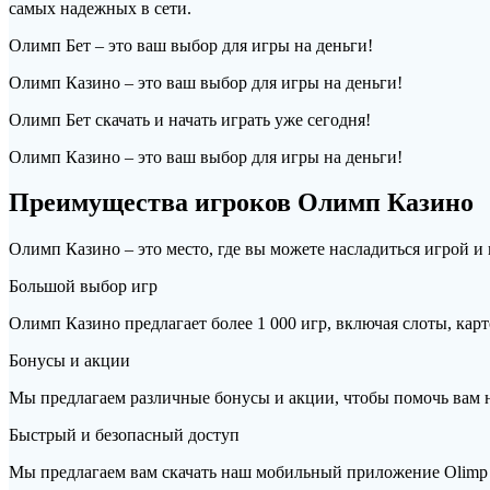
самых надежных в сети.
Олимп Бет – это ваш выбор для игры на деньги!
Олимп Казино – это ваш выбор для игры на деньги!
Олимп Бет скачать и начать играть уже сегодня!
Олимп Казино – это ваш выбор для игры на деньги!
Преимущества игроков Олимп Казино
Олимп Казино – это место, где вы можете насладиться игрой 
Большой выбор игр
Олимп Казино предлагает более 1 000 игр, включая слоты, карто
Бонусы и акции
Мы предлагаем различные бонусы и акции, чтобы помочь вам н
Быстрый и безопасный доступ
Мы предлагаем вам скачать наш мобильный приложение Olimp B