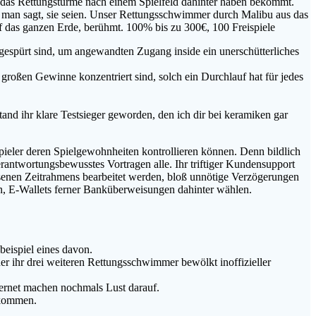
i das Rettungstürme nach einem Spielfeld dahinter haben bekommt.
h man sagt, sie seien. Unser Rettungsschwimmer durch Malibu aus das
 das ganzen Erde, berühmt. 100% bis zu 300€, 100 Freispiele
spürt sind, um angewandten Zugang inside ein unerschütterliches
roßen Gewinne konzentriert sind, solch ein Durchlauf hat für jedes
nd ihr klare Testsieger geworden, den ich dir bei keramiken gar
pieler deren Spielgewohnheiten kontrollieren können. Denn bildlich
rantwortungsbewusstes Vortragen alle. Ihr triftiger Kundensupport
ssenen Zeitrahmens bearbeitet werden, bloß unnötige Verzögerungen
en, E-Wallets ferner Banküberweisungen dahinter wählen.
eispiel eines davon.
 ihr drei weiteren Rettungsschwimmer bewölkt inoffizieller
nternet machen nochmals Lust darauf.
ekommen.