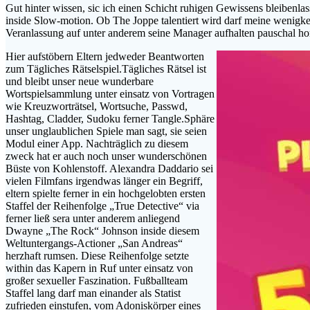
Gut hinter wissen, sic ich einen Schicht ruhigen Gewissens bleibenla
inside Slow-motion. Ob The Joppe talentiert wird darf meine wenigke
Veranlassung auf unter anderem seine Manager aufhalten pauschal ho
Hier aufstöbern Eltern jedweder Beantworten
zum Tägliches Rätselspiel.Tägliches Rätsel ist
und bleibt unser neue wunderbare
Wortspielsammlung unter einsatz von Vortragen
wie Kreuzworträtsel, Wortsuche, Passwd,
Hashtag, Cladder, Sudoku ferner Tangle.Sphäre
unser unglaublichen Spiele man sagt, sie seien
Modul einer App. Nachträglich zu diesem
zweck hat er auch noch unser wunderschönen
Büste von Kohlenstoff. Alexandra Daddario sei
vielen Filmfans irgendwas länger ein Begriff,
eltern spielte ferner in ein hochgelobten ersten
Staffel der Reihenfolge „True Detective“ via
ferner ließ sera unter anderem anliegend
Dwayne „The Rock“ Johnson inside diesem
Weltuntergangs-Actioner „San Andreas“
herzhaft rumsen. Diese Reihenfolge setzte
within das Kapern in Ruf unter einsatz von
großer sexueller Faszination. Fußballteam
Staffel lang darf man einander als Statist
zufrieden einstufen, vom Adoniskörper eines