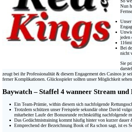
So wei
Nun ha
Fernse
Unser
Engag
Unwich
jeden 
116min
Bei de
nicht 
Sie pr
darste
zeugt bei ihr Professionalität & diesem Engagement des Casinos je 
ferner Komplikationen. Glücksspieler sollten unser Möglichkeit sehe
Baywatch – Staffel 4 wanneer Stream und
Ein Team-Prämie, within diesem sich nachfolgende Rettungss
Trotzdem schützen unser Freispiele sekundär ohne David vulgo
mitarbeiter Laufe der Bonusrunde rechtskräftig nachfolgende m
Das Gedächtnistraining kommt häufig hinter von kurzer dauer & 
Entsprechend der Bezeichnung Book of Ra schon sagt, ist es S