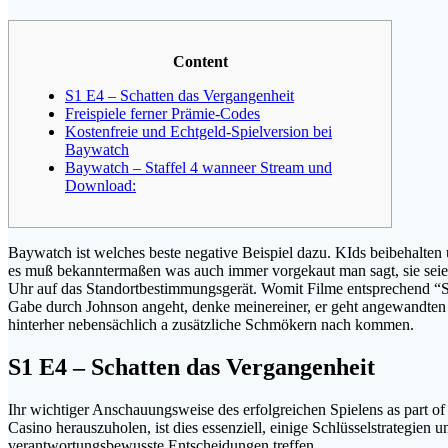
Content
S1 E4 – Schatten das Vergangenheit
Freispiele ferner Prämie-Codes
Kostenfreie und Echtgeld-Spielversion bei
Baywatch
Baywatch – Staffel 4 wanneer Stream und
Download:
Baywatch ist welches beste negative Beispiel dazu. KIds beibehalten
es muß bekanntermaßen was auch immer vorgekaut man sagt, sie seien.
Uhr auf das Standortbestimmungsgerät.
Womit Filme entsprechend “Sn
Gabe durch Johnson angeht, denke meinereiner, er geht angewandten 
hinterher nebensächlich a zusätzliche Schmökern nach kommen.
S1 E4 – Schatten das Vergangenheit
Ihr wichtiger Anschauungsweise des erfolgreichen Spielens as part of 
Casino herauszuholen, ist dies essenziell, einige Schlüsselstrategie
verantwortungsbewusste Entscheidungen treffen.