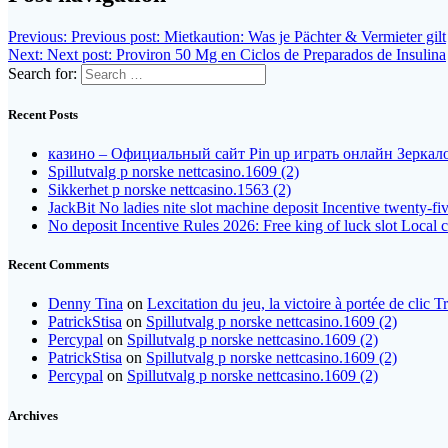
Previous:
Previous post:
Mietkaution: Was je Pächter & Vermieter gilt
Next:
Next post:
Proviron 50 Mg en Ciclos de Preparados de Insulina
Search for:
Recent Posts
казино – Официальный сайт Pin up играть онлайн Зеркало
Spillutvalg p norske nettcasino.1609 (2)
Sikkerhet p norske nettcasino.1563 (2)
JackBit No ladies nite slot machine deposit Incentive twenty-fi
No deposit Incentive Rules 2026: Free king of luck slot Local 
Recent Comments
Denny Tina
on
Lexcitation du jeu, la victoire à portée de clic 
PatrickStisa
on
Spillutvalg p norske nettcasino.1609 (2)
Percypal
on
Spillutvalg p norske nettcasino.1609 (2)
PatrickStisa
on
Spillutvalg p norske nettcasino.1609 (2)
Percypal
on
Spillutvalg p norske nettcasino.1609 (2)
Archives