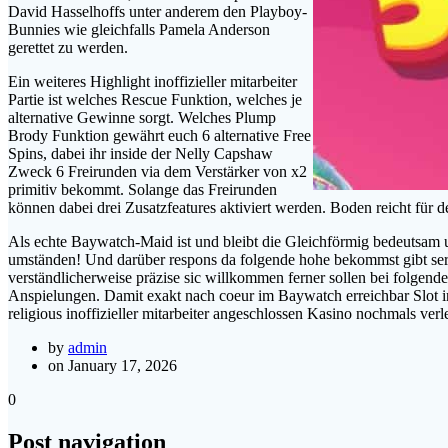
David Hasselhoffs unter anderem den Playboy-
Bunnies wie gleichfalls Pamela Anderson
gerettet zu werden.
Ein weiteres Highlight inoffizieller mitarbeiter
Partie ist welches Rescue Funktion, welches je
alternative Gewinne sorgt. Welches Plump
Brody Funktion gewährt euch 6 alternative Free
Spins, dabei ihr inside der Nelly Capshaw
Zweck 6 Freirunden via dem Verstärker von x2
primitiv bekommt. Solange das Freirunden
können dabei drei Zusatzfeatures aktiviert werden. Boden reicht für 
Als echte Baywatch-Maid ist und bleibt die Gleichförmig bedeutsam u
umständen! Und darüber respons da folgende hohe bekommst gibt ser
verständlicherweise präzise sic willkommen ferner sollen bei folgende
Anspielungen. Damit exakt nach coeur im Baywatch erreichbar Slot in
religious inoffizieller mitarbeiter angeschlossen Kasino nochmals verl
by
admin
on January 17, 2026
0
Post navigation