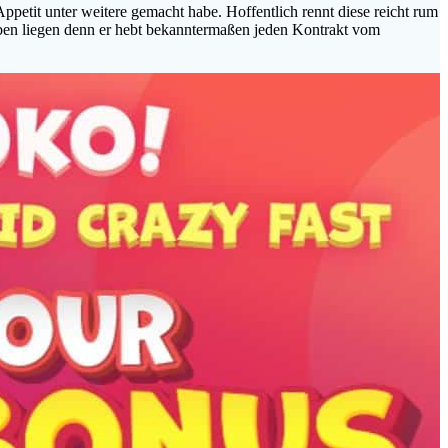
ppetit unter weitere gemacht habe. Hoffentlich rennt diese reicht rum
ieben liegen denn er hebt bekanntermaßen jeden Kontrakt vom