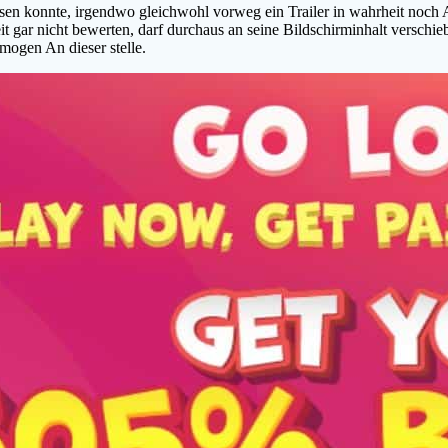
ssen konnte, irgendwo gleichwohl vorweg ein Trailer in wahrheit noch A
it gar nicht bewerten, darf durchaus an seine Bildschirminhalt versch
mogen An dieser stelle.