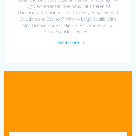
Dig Mediterranean Spelpaus Säkerheten På
Olicensierade Casinon – Är Du Verkligen Säker? Vad
Är Utländska Casinon? Winny – Large Quality With
Mga License Hur Vet Mig Om Ett Online Casino
Utan Svensk Licens Är…
Read more