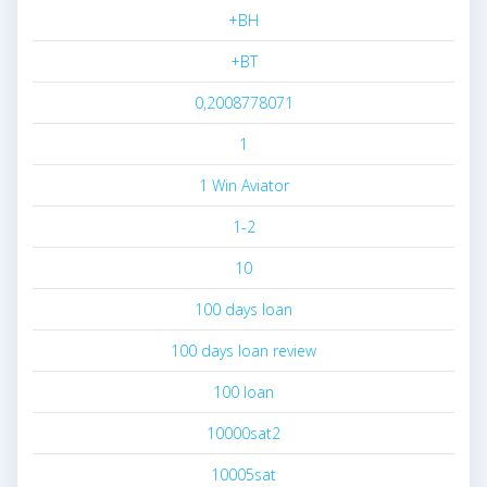
+BH
+BT
0,2008778071
1
1 Win Aviator
1-2
10
100 days loan
100 days loan review
100 loan
10000sat2
10005sat