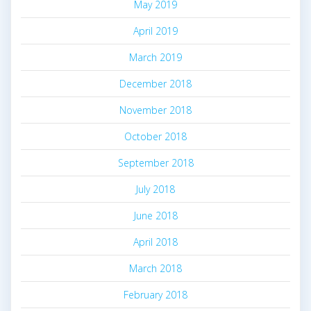
May 2019
April 2019
March 2019
December 2018
November 2018
October 2018
September 2018
July 2018
June 2018
April 2018
March 2018
February 2018