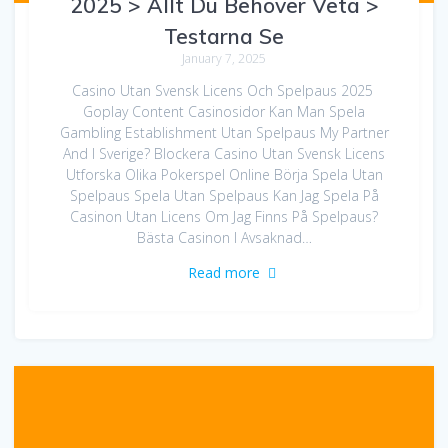
2025 > Allt Du Behöver Veta >
Testarna Se
January 7, 2025
Casino Utan Svensk Licens Och Spelpaus 2025 ️
Goplay Content Casinosidor Kan Man Spela
Gambling Establishment Utan Spelpaus My Partner
And I Sverige? Blockera Casino Utan Svensk Licens
Utforska Olika Pokerspel Online Börja Spela Utan
Spelpaus Spela Utan Spelpaus Kan Jag Spela På
Casinon Utan Licens Om Jag Finns På Spelpaus?
Bästa Casinon I Avsaknad…
Read more