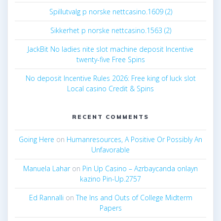
Spillutvalg p norske nettcasino.1609 (2)
Sikkerhet p norske nettcasino.1563 (2)
JackBit No ladies nite slot machine deposit Incentive
twenty-five Free Spins
No deposit Incentive Rules 2026: Free king of luck slot
Local casino Credit & Spins
RECENT COMMENTS
Going Here
on
Humanresources, A Positive Or Possibly An
Unfavorable
Manuela Lahar
on
Pin Up Casino – Azrbaycanda onlayn
kazino Pin-Up.2757
Ed Rannalli
on
The Ins and Outs of College Midterm
Papers