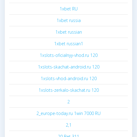
1xbet RU
1xbet russia
1xbet russian
1xbet russian1
1xslots-oficialnyy-vhod.ru 120
1xslots-skachat-android.ru 120
1xslots-vhod-android.ru 120
1xslots-zerkalo-skachat.ru 120
2
2_europe-today.ru 1win 7000 RU
2,1
20 Bet 311