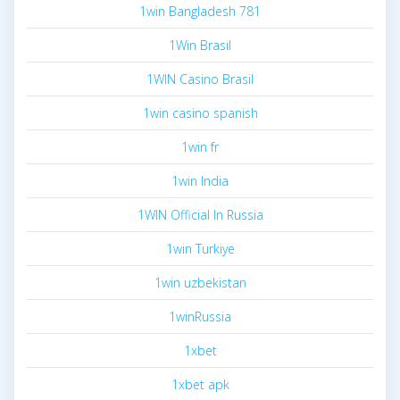
1win Bangladesh 781
1Win Brasil
1WIN Casino Brasil
1win casino spanish
1win fr
1win India
1WIN Official In Russia
1win Turkiye
1win uzbekistan
1winRussia
1xbet
1xbet apk