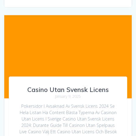
Casino Utan Svensk Licens
January 9, 2025
Pokersidor I Avsaknad Av Svensk Licens 2024 Se
Hela Listan Hä Content Bästa Typerna Av Casinon
Utan Licens I Sverige Casino Utan Svensk Licens
2024: Durante Guide Till Casinon Utan Spelpaus
Live Casino Välj Ett Casino Utan Licens Och Besök