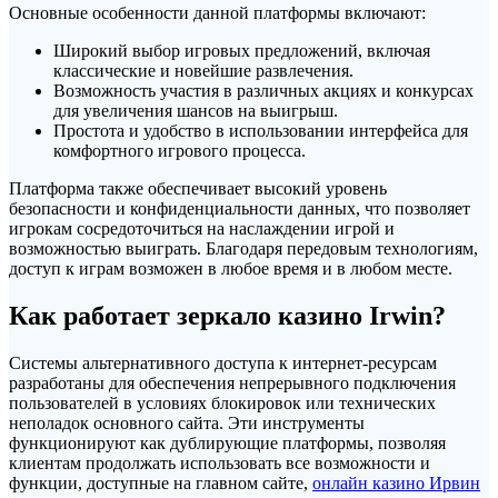
Основные особенности данной платформы включают:
Широкий выбор игровых предложений, включая
классические и новейшие развлечения.
Возможность участия в различных акциях и конкурсах
для увеличения шансов на выигрыш.
Простота и удобство в использовании интерфейса для
комфортного игрового процесса.
Платформа также обеспечивает высокий уровень
безопасности и конфиденциальности данных, что позволяет
игрокам сосредоточиться на наслаждении игрой и
возможностью выиграть. Благодаря передовым технологиям,
доступ к играм возможен в любое время и в любом месте.
Как работает зеркало казино Irwin?
Системы альтернативного доступа к интернет-ресурсам
разработаны для обеспечения непрерывного подключения
пользователей в условиях блокировок или технических
неполадок основного сайта. Эти инструменты
функционируют как дублирующие платформы, позволяя
клиентам продолжать использовать все возможности и
функции, доступные на главном сайте,
онлайн казино Ирвин