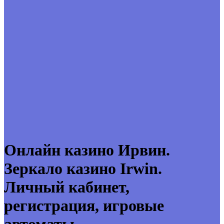
Онлайн казино Ирвин.
Зеркало казино Irwin.
Личный кабинет,
регистрация, игровые