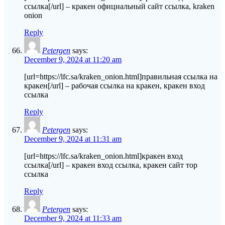
ссылка[/url] – кракен официальный сайт ссылка, kraken
onion
Reply
Petergen
says:
December 9, 2024 at 11:20 am
[url=https://lfc.sa/kraken_onion.html]правильная ссылка на
кракен[/url] – рабочая ссылка на кракен, кракен вход
ссылка
Reply
Petergen
says:
December 9, 2024 at 11:31 am
[url=https://lfc.sa/kraken_onion.html]кракен вход
ссылка[/url] – кракен вход ссылка, кракен сайт тор
ссылка
Reply
Petergen
says:
December 9, 2024 at 11:33 am