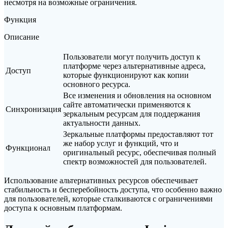
несмотря на возможные ограничения.
Функция
Описание
Пользователи могут получить доступ к
платформе через альтернативные адреса,
Доступ
которые функционируют как копии
основного ресурса.
Все изменения и обновления на основном
сайте автоматически применяются к
Синхронизация
зеркальным ресурсам для поддержания
актуальности данных.
Зеркальные платформы предоставляют тот
же набор услуг и функций, что и
Функционал
оригинальный ресурс, обеспечивая полный
спектр возможностей для пользователей.
Использование альтернативных ресурсов обеспечивает
стабильность и бесперебойность доступа, что особенно важно
для пользователей, которые сталкиваются с ограничениями
доступа к основным платформам.