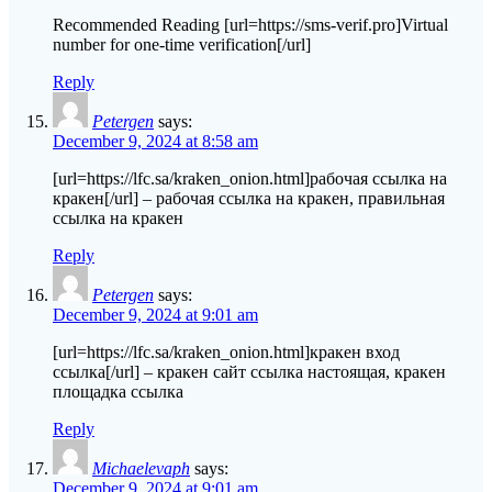
Recommended Reading [url=https://sms-verif.pro]Virtual
number for one-time verification[/url]
Reply
Petergen
says:
December 9, 2024 at 8:58 am
[url=https://lfc.sa/kraken_onion.html]рабочая ссылка на
кракен[/url] – рабочая ссылка на кракен, правильная
ссылка на кракен
Reply
Petergen
says:
December 9, 2024 at 9:01 am
[url=https://lfc.sa/kraken_onion.html]кракен вход
ссылка[/url] – кракен сайт ссылка настоящая, кракен
площадка ссылка
Reply
Michaelevaph
says:
December 9, 2024 at 9:01 am