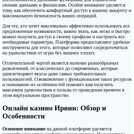
своими данными и финансами. Особое внимание уделяется
тому, как обеспечить комфортный доступ к вашему аккаунту и
максимальную безопасность ваших операций.
Для тех, кто хочет максимально эффективно использовать все
предложенные возможности, важно знать, как легко и быстро
можно получить доступ к своему профилю и настроить все
необходимые параметры. Платформы предоставляют удобные
инструменты для этого, которые позволяют сосредоточиться
на удовольствии от игры без лишних хлопот.
Отличительной чертой является наличие разнообразных
развлечений, от классических до современных, которые
удовлетворяют вкусы даже самых требовательных
пользователей. Ознакомление с функционалом таких ресурсов
и понимание их особенностей поможет вам получить
максимум удовольствия и пользы от проведения времени в
этом виртуальном пространстве.
Онлайн казино Ирвин: Обзор и
Особенности
Основное внимание
на данной платформе уделяется