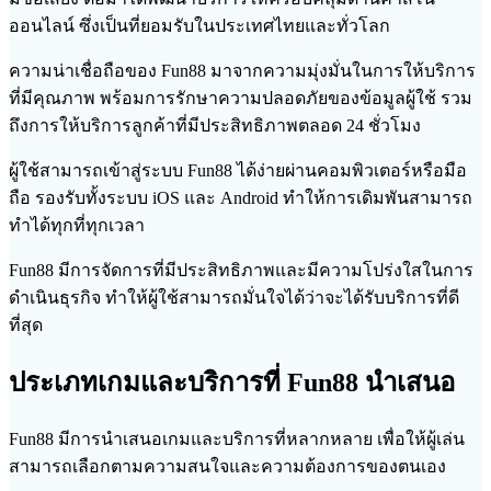
ออนไลน์ ซึ่งเป็นที่ยอมรับในประเทศไทยและทั่วโลก
ความน่าเชื่อถือของ Fun88 มาจากความมุ่งมั่นในการให้บริการ
ที่มีคุณภาพ พร้อมการรักษาความปลอดภัยของข้อมูลผู้ใช้ รวม
ถึงการให้บริการลูกค้าที่มีประสิทธิภาพตลอด 24 ชั่วโมง
ผู้ใช้สามารถเข้าสู่ระบบ Fun88 ได้ง่ายผ่านคอมพิวเตอร์หรือมือ
ถือ รองรับทั้งระบบ iOS และ Android ทำให้การเดิมพันสามารถ
ทำได้ทุกที่ทุกเวลา
Fun88 มีการจัดการที่มีประสิทธิภาพและมีความโปร่งใสในการ
ดำเนินธุรกิจ ทำให้ผู้ใช้สามารถมั่นใจได้ว่าจะได้รับบริการที่ดี
ที่สุด
ประเภทเกมและบริการที่ Fun88 นำเสนอ
Fun88 มีการนำเสนอเกมและบริการที่หลากหลาย เพื่อให้ผู้เล่น
สามารถเลือกตามความสนใจและความต้องการของตนเอง