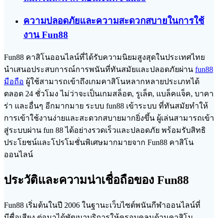
ความปลอดภัยและความสะดวกสบายในการใช้
งาน Fun88
Fun88 คาสิโนออนไลน์ที่ได้รับความนิยมสูงสุดในประเทศไทย
นำเสนอประสบการณ์การพนันที่ทันสมัยและปลอดภัยผ่าน
fun88
มือถือ
ผู้ใช้สามารถเข้าถึงเกมคาสิโนหลากหลายประเภทได้
ตลอด 24 ชั่วโมง ไม่ว่าจะเป็นเกมสล็อต, รูเล็ต, แบล็คแจ็ค, บาคา
ร่า และอื่นๆ อีกมากมาย ระบบ fun88 เข้าระบบ ที่ทันสมัยทำให้
การเข้าใช้งานง่ายและสะดวกสบายมากยิ่งขึ้น ผู้เล่นสามารถเข้า
สู่ระบบผ่าน fun 88 ได้อย่างรวดเร็วและปลอดภัย พร้อมรับสิทธิ
ประโยชน์และโปรโมชั่นพิเศษมากมายจาก Fun88 คาสิโน
ออนไลน์
ประวัติและความน่าเชื่อถือของ Fun88
Fun88 เริ่มต้นในปี 2006 ในฐานะเว็บไซต์พนันกีฬาออนไลน์ที่
มีชื่อเสียง ต่อมาได้พัฒนาบริการให้ครอบคลุมด้านคาสิโน