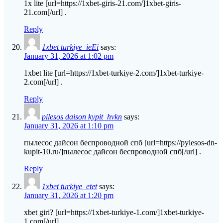
1x lite [url=https://1xbet-giris-21.com/]1xbet-giris-
21.com[/url] .
Reply
1xbet turkiye_ieEi
says:
January 31, 2026 at 1:02 pm
1xbet lite [url=https://1xbet-turkiye-2.com/]1xbet-turkiye-
2.com[/url] .
Reply
pilesos daison kypit_hvkn
says:
January 31, 2026 at 1:10 pm
пылесос дайсон беспроводной спб [url=https://pylesos-dn-
kupit-10.ru/]пылесос дайсон беспроводной спб[/url] .
Reply
1xbet turkiye_etet
says:
January 31, 2026 at 1:20 pm
xbet giri? [url=https://1xbet-turkiye-1.com/]1xbet-turkiye-
1.com[/url] .