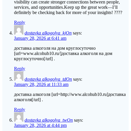
visibility can create stronger connections between people,
services, and opportunities.Keep up the great work—I’ll
definitely be checking back for more of your insights! ????
Reply
dostavka alkogolya_kjOn
says:
January 28, 2026 at 6:41 am
доставка алкоголя на дом круглосуточно
[url=www.alcohub10.ru/]доставка алкоголя на дом
круглосуточно[/url] .
Reply
dostavka alkogolya_tdOn
says:
January 28, 2026 at 11:33 am
доставка алкоголя [url=http://www.alcohub10.ru]доставка
алкоголя[/url] .
Reply
dostavka alkogolya_twOn
says:
January 28, 2026 at 4:44 pm