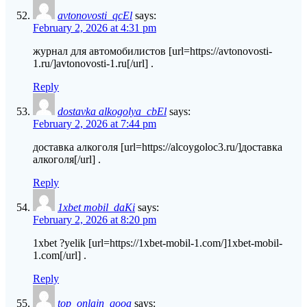
avtonovosti_qcEl
says:
February 2, 2026 at 4:31 pm
журнал для автомобилистов [url=https://avtonovosti-
1.ru/]avtonovosti-1.ru[/url] .
Reply
dostavka alkogolya_cbEl
says:
February 2, 2026 at 7:44 pm
доставка алкоголя [url=https://alcoygoloc3.ru/]доставка
алкоголя[/url] .
Reply
1xbet mobil_daKi
says:
February 2, 2026 at 8:20 pm
1xbet ?yelik [url=https://1xbet-mobil-1.com/]1xbet-mobil-
1.com[/url] .
Reply
top_onlajn_qooa
says: