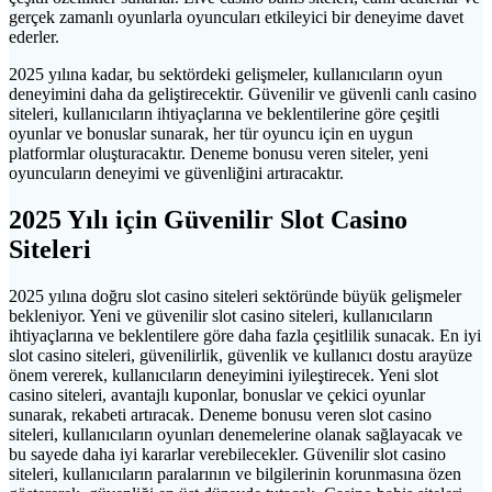
gerçek zamanlı oyunlarla oyuncuları etkileyici bir deneyime davet
ederler.
2025 yılına kadar, bu sektördeki gelişmeler, kullanıcıların oyun
deneyimini daha da geliştirecektir. Güvenilir ve güvenli canlı casino
siteleri, kullanıcıların ihtiyaçlarına ve beklentilerine göre çeşitli
oyunlar ve bonuslar sunarak, her tür oyuncu için en uygun
platformlar oluşturacaktır. Deneme bonusu veren siteler, yeni
oyuncuların deneyimi ve güvenliğini artıracaktır.
2025 Yılı için Güvenilir Slot Casino
Siteleri
2025 yılına doğru slot casino siteleri sektöründe büyük gelişmeler
bekleniyor. Yeni ve güvenilir slot casino siteleri, kullanıcıların
ihtiyaçlarına ve beklentilere göre daha fazla çeşitlilik sunacak. En iyi
slot casino siteleri, güvenilirlik, güvenlik ve kullanıcı dostu arayüze
önem vererek, kullanıcıların deneyimini iyileştirecek. Yeni slot
casino siteleri, avantajlı kuponlar, bonuslar ve çekici oyunlar
sunarak, rekabeti artıracak. Deneme bonusu veren slot casino
siteleri, kullanıcıların oyunları denemelerine olanak sağlayacak ve
bu sayede daha iyi kararlar verebilecekler. Güvenilir slot casino
siteleri, kullanıcıların paralarının ve bilgilerinin korunmasına özen