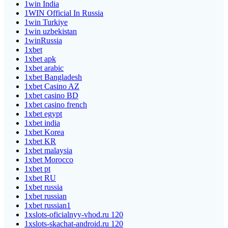
1win India
1WIN Official In Russia
1win Turkiye
1win uzbekistan
1winRussia
1xbet
1xbet apk
1xbet arabic
1xbet Bangladesh
1xbet Casino AZ
1xbet casino BD
1xbet casino french
1xbet egypt
1xbet india
1xbet Korea
1xbet KR
1xbet malaysia
1xbet Morocco
1xbet pt
1xbet RU
1xbet russia
1xbet russian
1xbet russian1
1xslots-oficialnyy-vhod.ru 120
1xslots-skachat-android.ru 120