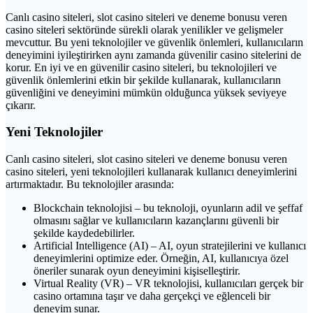
Canlı casino siteleri, slot casino siteleri ve deneme bonusu veren
casino siteleri sektöründe sürekli olarak yenilikler ve gelişmeler
mevcuttur. Bu yeni teknolojiler ve güvenlik önlemleri, kullanıcıların
deneyimini iyileştirirken aynı zamanda güvenilir casino sitelerini de
korur. En iyi ve en güvenilir casino siteleri, bu teknolojileri ve
güvenlik önlemlerini etkin bir şekilde kullanarak, kullanıcıların
güvenliğini ve deneyimini mümkün olduğunca yüksek seviyeye
çıkarır.
Yeni Teknolojiler
Canlı casino siteleri, slot casino siteleri ve deneme bonusu veren
casino siteleri, yeni teknolojileri kullanarak kullanıcı deneyimlerini
artırmaktadır. Bu teknolojiler arasında:
Blockchain teknolojisi – bu teknoloji, oyunların adil ve şeffaf
olmasını sağlar ve kullanıcıların kazançlarını güvenli bir
şekilde kaydedebilirler.
Artificial Intelligence (AI) – AI, oyun stratejilerini ve kullanıcı
deneyimlerini optimize eder. Örneğin, AI, kullanıcıya özel
öneriler sunarak oyun deneyimini kişiselleştirir.
Virtual Reality (VR) – VR teknolojisi, kullanıcıları gerçek bir
casino ortamına taşır ve daha gerçekçi ve eğlenceli bir
deneyim sunar.