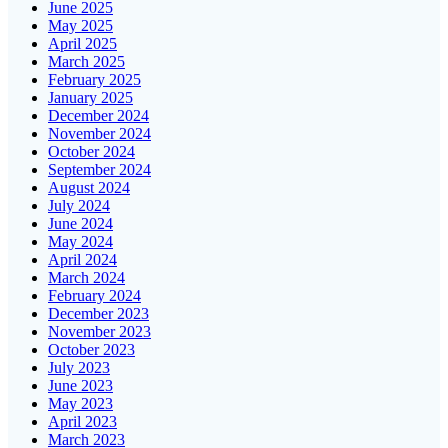
June 2025
May 2025
April 2025
March 2025
February 2025
January 2025
December 2024
November 2024
October 2024
September 2024
August 2024
July 2024
June 2024
May 2024
April 2024
March 2024
February 2024
December 2023
November 2023
October 2023
July 2023
June 2023
May 2023
April 2023
March 2023