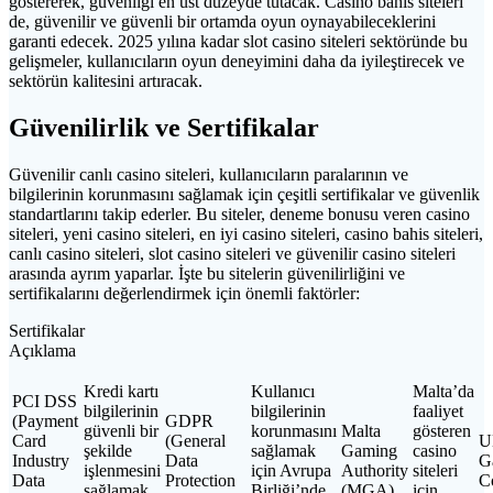
göstererek, güvenliği en üst düzeyde tutacak. Casino bahis siteleri
de, güvenilir ve güvenli bir ortamda oyun oynayabileceklerini
garanti edecek. 2025 yılına kadar slot casino siteleri sektöründe bu
gelişmeler, kullanıcıların oyun deneyimini daha da iyileştirecek ve
sektörün kalitesini artıracak.
Güvenilirlik ve Sertifikalar
Güvenilir canlı casino siteleri, kullanıcıların paralarının ve
bilgilerinin korunmasını sağlamak için çeşitli sertifikalar ve güvenlik
standartlarını takip ederler. Bu siteler, deneme bonusu veren casino
siteleri, yeni casino siteleri, en iyi casino siteleri, casino bahis siteleri,
canlı casino siteleri, slot casino siteleri ve güvenilir casino siteleri
arasında ayrım yaparlar. İşte bu sitelerin güvenilirliğini ve
sertifikalarını değerlendirmek için önemli faktörler:
Sertifikalar
Açıklama
Kredi kartı
Kullanıcı
Malta’da
PCI DSS
bilgilerinin
bilgilerinin
faaliyet
(Payment
GDPR
güvenli bir
korunmasını
Malta
gösteren
Card
(General
U
şekilde
sağlamak
Gaming
casino
Industry
Data
G
işlenmesini
için Avrupa
Authority
siteleri
Data
Protection
C
sağlamak
Birliği’nde
(MGA)
için