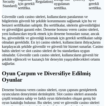
Security
Regulation)
için gerekli
uygulanan
gerekli
Standard)
sertifika.
sertifika.
sertifika.
Güvenilir canlı casino siteleri, kullanıcıların paralarının ve
bilgilerinin güvenli bir şekilde korunmasını sağlamak için bu ve
benzeri sertifikaları sahiptir. Bu sertifikalar, sitelerin güvenilirliğini
ve güvenliğini garanti eder. Deneme bonusu veren casino siteleri,
yeni kullanıcıları teşvik etmek için deneme bonusları sunar, ancak
bu, güvenilirlik ve güvenliği korumak için gerekli sertifikaları sahip
olmaları gereklidir. En iyi casino siteleri, kullanıcıların ihtiyaçlarını
karşılayacak şekilde güvenilir ve güvenli bir hizmet sunarlar. Casino
bahis siteleri ve slot casino siteleri de bu standartlara uygun
olmalıdır. Güvenilir canlı casino siteleri, kullanıcıların güvenli bir
şekilde eğlenceli ve kazançlı bir deneyim yaşayabilecekleri ortamı
sağlarlar.
Oyun Çarpım ve Diversifiye Edilmiş
Oyunlar
Deneme bonusu veren casino siteleri, oyun çapısını genişleterek
oyuncuların deneyimini derinleştirir. Slot casino siteleri arasında
çeşitli temalara sahip ve farklı oyun türlerinden oluşan geniş bir
oyun kataloğu bulunur. Bu siteler, yeni ve güvenilir casino siteleri