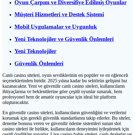
Oyun Çarpım ve Diversifiye Edilmiş Oyunlar
Müşteri Hizmetleri ve Destek Sistemi
Mobil Uygulamalar ve Uygunluk
Yeni Teknolojiler ve Güvenlik Önlemleri
Yeni Teknolojiler
Güvenlik Önlemleri
Canlı casino siteleri, oyun sevdiklerinin en popüler ve en eğlenceli
seçeneklerinden biridir. 2025 yılına kadar bu sektörün gelişimi hız
kazanacaktır. Yeni ve güvenilir canlı casino siteleri, kullanıcıların
ihtiyaçlarına ve beklentilerine göre çeşitli oyunlar sunarak, hem
profesyonel hem de amatör oyuncular için ideal bir platform
oluşturacaktır.
En güvenilir casino siteleri, kullanıcıların güvenliğini ve verilerini
korumak için gerekli güvenlik standartlarını takip ederler. Bu siteler,
deneme bonusu veren ve güvenilir ödeme sistemleri sunan slot
casino siteleri ile birlikte, kullanıcıların deneyimini iyileştirmek için
çeşitli özellikler sunarlar. Live casino bahis siteleri, canlı dealerlar ve