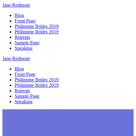
Jane
Redmont
Blog
Front Page
Philippine Brides 2019
Philippine Brides 2019
Retreats
Sample Page
Speaking
Jane
Redmont
Blog
Front Page
Philippine Brides 2019
Philippine Brides 2019
Retreats
Sample Page
Speaking