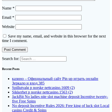
Name
*
Email
*
Website
Save my name, email, and website in this browser for the next
time I comment.
Search for:
Recent Posts
казино – Официальный сайт Pin up играть онлайн
Зеркало и вход.385
Spillutvalg p norske nettcasino.1609 (2)
Sikkerhet p norske nettcasino.1563 (2)
JackBit No ladies nite slot machine deposit Incentive twenty-
five Free Spins
No deposit Incentive Rules 2026: Free king of luck slot Local
casino Credit & Spins