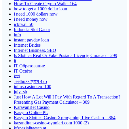
How To Create Crypto Wallet 164
how to get a 1000 dollar loan
i need 1000 dollars now
i need money now
ickfa.ru 50
Indonsia Slot Gacor
info
instant payday loan
Internet Brides
Internet Business, SEO
Is Slottica Real Or Fake Posiada Licencję Curacao – 299
it
IT Образование
IT Освіта
izzi
Jeetbuzz অ্যাপ 475
julius-casino.eu_100
july_sb
Just How A Lot Will I Pay With Regard To A Transaction?
Presenting Gas Payment Calculator – 309
KaravanBet Casino
Kasyno Online PL
Kasyno Slottica Casino Xprogaming Live Casino – 864
kazandiran-casino-oyunlari.com 1000 (2)
kfspezialitaeten.at